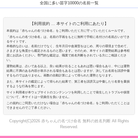
全国に多い苗字10000の名前一覧
【利用規約 … 本サイトのご利用にあたり】
本規約は「赤ちゃんの名づけ命名」をご利用いただく方に守っていただくルールです。
「赤ちゃんの名づけ命名」は、名前の字画をもとに無料で手軽に名付けの名前占いができ
るサイトです。
本格的な占いは、名前だけでなく、生年月日や血液型をはじめ、周りの環境まで含めて、
さまざまな角度から鑑定されるものと思います。そのため、本サイトの運勢結果は参考程
度にお読みください。専門的な鑑定は、職業で姓名判断をされている方にご相談くださ
い。
運勢結果は、占いである以上、良い結果が出ることもあれば悪い場合もあり、中には運勢
結果に不満のある内容が表示される場合もあるとは思いますが、決してお名前を誹謗中傷
するものではありません。画数の自動計算によって得られた運勢となります。
また、本サイトの鑑定によって得られた結果で、第三者を誹謗又は中傷したり名誉を棄損
するような行為を禁じます。
サイト利用者が本ウェブサイトのコンテンンツを利用したことで発生したトラブルや損害
について、本サイトは一切責任を負いません。
この規約にご同意いただけない場合は「赤ちゃんの名づけ命名」をご利用いただくことは
できませんのでご了承ください。
Copyright(C)2026 赤ちゃんの名づけ命名 無料の姓名判断 All Rights
Reserved.