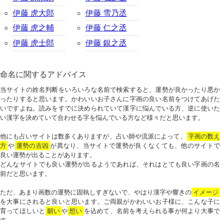
伊藤 虎大郎
伊藤 雪乃丞
伊藤 虎之輔
伊藤 仁之丞
伊藤 虎士郎
伊藤 銀之丞
命名に関するアドバイス
当サイトの姓名判断をいろいろな名前で検索すると、運勢が良かったり悪か
ったりすると思います。かわいいお子さんに字画の良い名前をつけてあげた
いですよね。読みをすでに決められていて漢字に悩んでいる方、逆に使いた
い漢字を決めていて合わせる字を悩んでいる方など様々だと思います。
他にも占いサイトは数多くありますが、占い師や流派によって、
字画の数
方
や
運勢の吉凶
が異なり、当サイトで運勢が良くなくても、他のサイトで
良い運勢が出ることがあります。
どんなサイトでも良い運勢が出るようであれば、それはとても良い字画の名
前だと思います。
ただ、あまり画数の運勢に固執しすぎないで、やはり漢字や響きの
イメージ
を大事にされると良いと思います。ご両親がかわいいお子様に、こんな子に
育ってほしいと
願い
や
想い
を込めて、名前を考えられる事が何より大事で