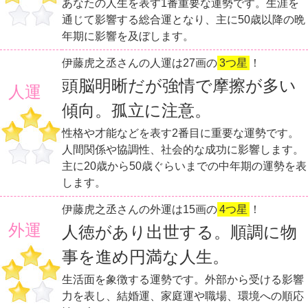
あなたの人生を表す1番重要な運勢です。生涯を
通じて影響する総合運となり、主に50歳以降の晩
年期に影響を及ぼします。
伊藤虎之丞さんの人運は27画の
3つ星
！
頭脳明晰だが強情で摩擦が多い
人運
傾向。孤立に注意。
性格や才能などを表す2番目に重要な運勢です。
人間関係や協調性、社会的な成功に影響します。
主に20歳から50歳ぐらいまでの中年期の運勢を表
します。
伊藤虎之丞さんの外運は15画の
4つ星
！
外運
人徳があり出世する。順調に物
事を進め円満な人生。
生活面を象徴する運勢です。外部から受ける影響
力を表し、結婚運、家庭運や職場、環境への順応