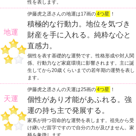
性を表します。
伊藤虎之丞さんの地運は17画の
4つ星
！
積極的な行動力。地位を気づき
地運
財産を手に入れる。純粋な心と
直感力。
個性を表す基礎的な運勢です。性格形成や対人関
係、行動力など家庭環境に影響されます。主に誕
生してから20歳くらいまでの若年期の運勢を表し
ます。
伊藤虎之丞さんの天運は25画の
4つ星
！
天運
個性があり才能があふれる。強
運の持ち主で発展する。
家系が持つ宿命的な運勢を表します。祖先から受
け継いだ苗字ですので自分の力が及びません。家
柄を象徴します。