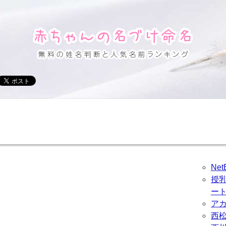
Ne
授
ー
ア
西