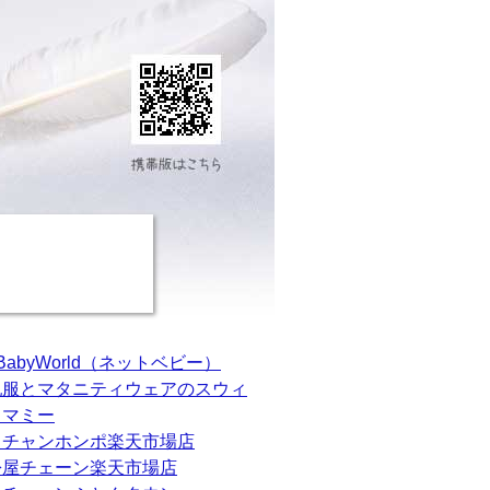
tBabyWorld（ネットベビー）
乳服とマタニティウェアのスウィ
トマミー
カチャンホンポ楽天市場店
松屋チェーン楽天市場店