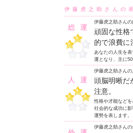
伊藤虎之助さんの
伊藤虎之助さんの
総運
頑固な性格
的で浪費に
あなたの人生を表
運となり、主に5
伊藤虎之助さんの
人運
頭脳明晰だ
注意。
性格や才能などを
社会的な成功に影
運勢を表します。
伊藤虎之助さんの
外運