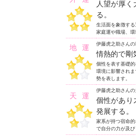
人望が厚く
る。
生活面を象徴する
家庭運や職場、環
伊藤虎之助さんの
地運
情熱的で剛
個性を表す基礎的
環境に影響されま
勢を表します。
伊藤虎之助さんの
天運
個性があり
発展する。
家系が持つ宿命的
で自分の力が及び