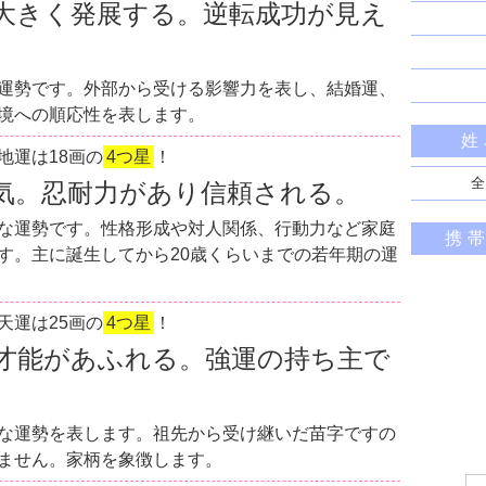
大きく発展する。逆転成功が見え
運勢です。外部から受ける影響力を表し、結婚運、
境への順応性を表します。
姓
地運は18画の
4つ星
！
全
気。忍耐力があり信頼される。
な運勢です。性格形成や対人関係、行動力など家庭
携
す。主に誕生してから20歳くらいまでの若年期の運
天運は25画の
4つ星
！
才能があふれる。強運の持ち主で
な運勢を表します。祖先から受け継いだ苗字ですの
ません。家柄を象徴します。