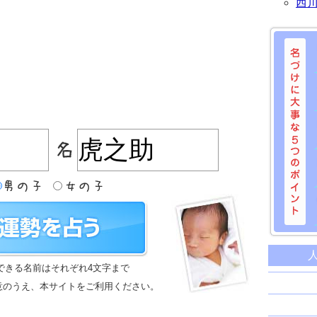
西
名づけに
命名に
できる名前はそれぞれ4文字まで
名前は
意のうえ、本サイトをご利用ください。
苗字と
姓名判