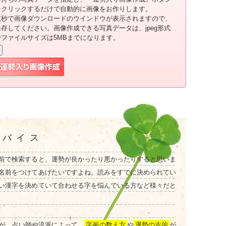
をクリックするだけで自動的に画像をお作りします。
数秒で画像ダウンロードのウインドウが表示されますので、
保存してください。画像作成できる写真データは、jpeg形式
でファイルサイズは5MBまでになります。
ドバイス
前で検索すると、運勢が良かったり悪かったりすると思いま
名前をつけてあげたいですよね。読みをすでに決められてい
い漢字を決めていて合わせる字を悩んでいる方など様々だと
が、占い師や流派によって、
字画の数え方
や
運勢の吉凶
が