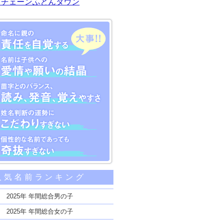
川チェーンふとんタウン
大事な5つのポイント
人気名前ランキング
親の責任を自覚する
子供への愛情や願いの結晶
2025年 年間総合男の子
のバランス、読み、発音、覚えやすさ
2025年 年間総合女の子
断の運勢にこだわりすぎない