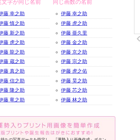
尾文字が同じ名前
同じ画数の名前
伊藤 幸之助
伊藤 幸之助
伊藤 慎之助
伊藤 虎之助
伊藤 新之助
伊藤 亜久里
伊藤 虎之助
伊藤 金之助
伊藤 龍之助
伊藤 京之助
伊藤 蔵之助
伊藤 宗之助
伊藤 真之助
伊藤 虎之佑
伊藤 信之助
伊藤 昊之助
伊藤 隆之助
伊藤 芯之助
伊藤 竜之助
伊藤 林之助
お持ちの写真データを指定し、『運勢入り画像作成』ボタン