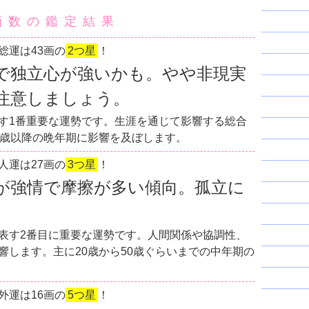
画数の鑑定結果
総運は43画の
2つ星
！
で独立心が強いかも。やや非現実
注意しましょう。
す1番重要な運勢です。生涯を通じて影響する総合
0歳以降の晩年期に影響を及ぼします。
人運は27画の
3つ星
！
が強情で摩擦が多い傾向。孤立に
表す2番目に重要な運勢です。人間関係や協調性、
響します。主に20歳から50歳ぐらいまでの中年期の
外運は16画の
5つ星
！