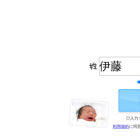
◎入力
利用規約
に同