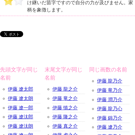
け継いだ苗字ですので自分の力が及びません。家
柄を象徴します。
先頭文字が同じ
末尾文字が同じ
同じ画数の名前
名前
名前
伊藤 龍乃介
伊藤 遼太郎
伊藤 龍之介
伊藤 竜乃介
伊藤 遼太朗
伊藤 竜之介
伊藤 潤乃介
伊藤 遼一郎
伊藤 慎之介
伊藤 龍乃心
伊藤 遼汰郎
伊藤 隆之介
伊藤 錦乃介
伊藤 遼汰朗
伊藤 真之介
伊藤 遼乃介