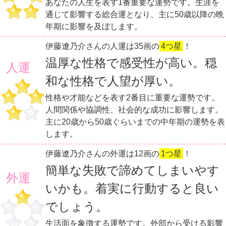
あなたの人生を表す1番重要な運勢です。生涯を
通じて影響する総合運となり、主に50歳以降の晩
年期に影響を及ぼします。
伊藤遼乃介さんの人運は35画の
4つ星
！
温厚な性格で感受性が高い。穏
人運
和な性格で人望が厚い。
性格や才能などを表す2番目に重要な運勢です。
人間関係や協調性、社会的な成功に影響します。
主に20歳から50歳ぐらいまでの中年期の運勢を表
します。
伊藤遼乃介さんの外運は12画の
1つ星
！
簡単な失敗で諦めてしまいやす
外運
いかも。着実に行動すると良い
でしょう。
生活面を象徴する運勢です。外部から受ける影響