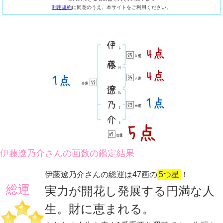
利用規約
に同意のうえ、本サイトをご利用ください。
伊藤遼乃介さんの画数の鑑定結果
伊藤遼乃介さんの総運は47画の
5つ星
！
総運
実力が開花し発展する円満な人
生。財に恵まれる。