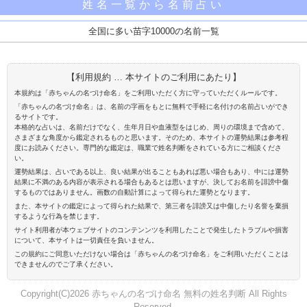
姓名一覧から名前占い
全国に多い苗字10000の名前一覧
【利用規約 … 本サイトのご利用にあたり】
本規約は「赤ちゃんの名づけ命名」をご利用いただく方に守っていただくルールです。
「赤ちゃんの名づけ命名」は、名前の字画をもとに無料で手軽に名付けの名前占いができ
るサイトです。
本格的な占いは、名前だけでなく、生年月日や血液型をはじめ、周りの環境まで含めて、
さまざまな角度から鑑定されるものと思います。そのため、本サイトの運勢結果は参考程
度にお読みください。専門的な鑑定は、職業で姓名判断をされている方にご相談くださ
い。
運勢結果は、占いである以上、良い結果が出ることもあれば悪い場合もあり、中には運勢
結果に不満のある内容が表示される場合もあるとは思いますが、決してお名前を誹謗中傷
するものではありません。画数の自動計算によって得られた運勢となります。
また、本サイトの鑑定によって得られた結果で、第三者を誹謗又は中傷したり名誉を棄損
するような行為を禁じます。
サイト利用者が本ウェブサイトのコンテンンツを利用したことで発生したトラブルや損害
について、本サイトは一切責任を負いません。
この規約にご同意いただけない場合は「赤ちゃんの名づけ命名」をご利用いただくことは
できませんのでご了承ください。
Copyright(C)2026 赤ちゃんの名づけ命名 無料の姓名判断 All Rights
Reserved.