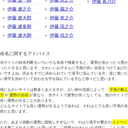
伊藤 遼一朗
伊藤 虎之介
伊藤 蕉乃介
伊藤 遼之介
伊藤 蔵之介
伊藤 遼大郎
伊藤 幸之介
伊藤 遼多朗
伊藤 琉之介
伊藤 遼大朗
伊藤 信之介
命名に関するアドバイス
当サイトの姓名判断をいろいろな名前で検索すると、運勢が良かったり悪か
ったりすると思います。かわいいお子さんに字画の良い名前をつけてあげた
いですよね。読みをすでに決められていて漢字に悩んでいる方、逆に使いた
い漢字を決めていて合わせる字を悩んでいる方など様々だと思います。
他にも占いサイトは数多くありますが、占い師や流派によって、
字画の数
方
や
運勢の吉凶
が異なり、当サイトで運勢が良くなくても、他のサイトで
良い運勢が出ることがあります。
どんなサイトでも良い運勢が出るようであれば、それはとても良い字画の名
前だと思います。
ただ、あまり画数の運勢に固執しすぎないで、やはり漢字や響きの
イメージ
を大事にされると良いと思います。ご両親がかわいいお子様に、こんな子に