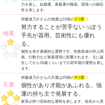
力を表し、結婚運、家庭運や職場、環境への順応
性を表します。
伊藤遼乃介さんの地運は22画の
1つ星
！
努力することが苦手ないっぽう
地運
手先が器用。芸術性にも優れ
る。
個性を表す基礎的な運勢です。性格形成や対人関
係、行動力など家庭環境に影響されます。主に誕
生してから20歳くらいまでの若年期の運勢を表し
ます。
伊藤遼乃介さんの天運は25画の
4つ星
！
天運
個性があり才能があふれる。強
運の持ち主で発展する。
家系が持つ宿命的な運勢を表します。祖先から受