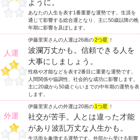
ように。
あなたの人生を表す1番重要な運勢です。生涯を
通じて影響する総合運となり、主に50歳以降の晩
年期に影響を及ぼします。
伊藤里実さんの人運は26画の
2つ星
！
波瀾万丈かも。信頼できる人を
人運
大事にしましょう。
性格や才能などを表す2番目に重要な運勢です。
人間関係や協調性、社会的な成功に影響します。
主に20歳から50歳ぐらいまでの中年期の運勢を表
します。
伊藤里実さんの外運は20画の
1つ星
！
外運
社交が苦手。人とは違った才能
があり波乱万丈な人生かも。
生活面を象徴する運勢です。外部から受ける影響