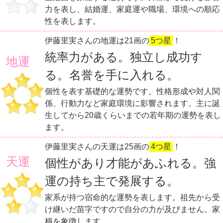
力を表し、結婚運、家庭運や職場、環境への順応
性を表します。
伊藤里実さんの地運は21画の
5つ星
！
統率力がある。独立し成功す
地運
る。名誉を手に入れる。
個性を表す基礎的な運勢です。性格形成や対人関
係、行動力など家庭環境に影響されます。主に誕
生してから20歳くらいまでの若年期の運勢を表し
ます。
伊藤里実さんの天運は25画の
4つ星
！
天運
個性があり才能があふれる。強
運の持ち主で発展する。
家系が持つ宿命的な運勢を表します。祖先から受
け継いだ苗字ですので自分の力が及びません。家
柄を象徴します。