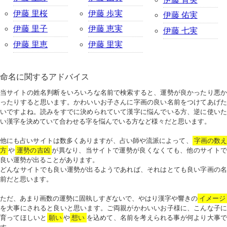
伊藤 里桜
伊藤 歩実
伊藤 佑実
伊藤 里子
伊藤 恵実
伊藤 七実
伊藤 里恵
伊藤 里実
命名に関するアドバイス
当サイトの姓名判断をいろいろな名前で検索すると、運勢が良かったり悪か
ったりすると思います。かわいいお子さんに字画の良い名前をつけてあげた
いですよね。読みをすでに決められていて漢字に悩んでいる方、逆に使いた
い漢字を決めていて合わせる字を悩んでいる方など様々だと思います。
他にも占いサイトは数多くありますが、占い師や流派によって、
字画の数
方
や
運勢の吉凶
が異なり、当サイトで運勢が良くなくても、他のサイトで
良い運勢が出ることがあります。
どんなサイトでも良い運勢が出るようであれば、それはとても良い字画の名
前だと思います。
ただ、あまり画数の運勢に固執しすぎないで、やはり漢字や響きの
イメージ
を大事にされると良いと思います。ご両親がかわいいお子様に、こんな子に
育ってほしいと
願い
や
想い
を込めて、名前を考えられる事が何より大事で