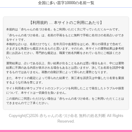
全国に多い苗字10000の名前一覧
【利用規約 … 本サイトのご利用にあたり】
本規約は「赤ちゃんの名づけ命名」をご利用いただく方に守っていただくルールです。
「赤ちゃんの名づけ命名」は、名前の字画をもとに無料で手軽に名付けの名前占いができ
るサイトです。
本格的な占いは、名前だけでなく、生年月日や血液型をはじめ、周りの環境まで含めて、
さまざまな角度から鑑定されるものと思います。そのため、本サイトの運勢結果は参考程
度にお読みください。専門的な鑑定は、職業で姓名判断をされている方にご相談くださ
い。
運勢結果は、占いである以上、良い結果が出ることもあれば悪い場合もあり、中には運勢
結果に不満のある内容が表示される場合もあるとは思いますが、決してお名前を誹謗中傷
するものではありません。画数の自動計算によって得られた運勢となります。
また、本サイトの鑑定によって得られた結果で、第三者を誹謗又は中傷したり名誉を棄損
するような行為を禁じます。
サイト利用者が本ウェブサイトのコンテンンツを利用したことで発生したトラブルや損害
について、本サイトは一切責任を負いません。
この規約にご同意いただけない場合は「赤ちゃんの名づけ命名」をご利用いただくことは
できませんのでご了承ください。
Copyright(C)2026 赤ちゃんの名づけ命名 無料の姓名判断 All Rights
Reserved.