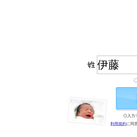
◎入力
利用規約
に同