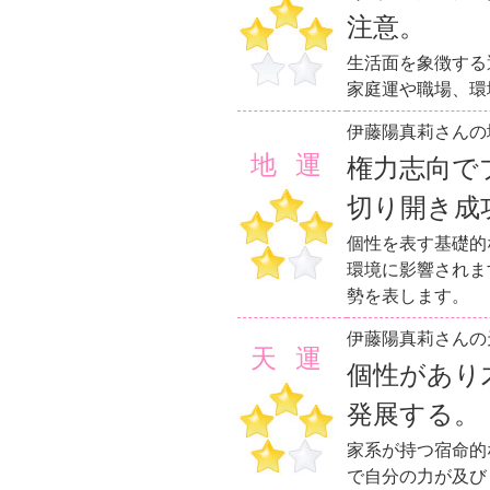
注意。
生活面を象徴する
家庭運や職場、環
伊藤陽真莉さんの
地運
権力志向で
切り開き成
個性を表す基礎的
環境に影響されま
勢を表します。
伊藤陽真莉さんの
天運
個性があり
発展する。
家系が持つ宿命的
で自分の力が及び