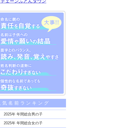
川チェーンふとんタウン
大事な5つのポイント
人気名前ランキング
親の責任を自覚する
子供への愛情や願いの結晶
2025年 年間総合男の子
のバランス、読み、発音、覚えやすさ
2025年 年間総合女の子
断の運勢にこだわりすぎない