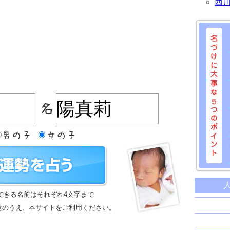
西
名づけに
命名に
できる名前はそれぞれ4文字まで
名前は
意のうえ、本サイトをご利用ください。
苗字と
姓名判