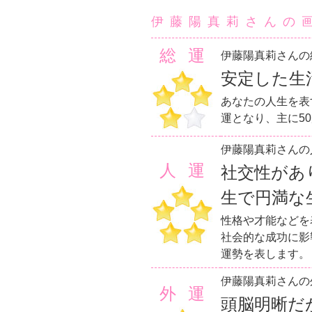
伊藤陽真莉さんの
総運
伊藤陽真莉さんの
安定した生
あなたの人生を表
運となり、主に5
伊藤陽真莉さんの
人運
社交性があ
生で円満な
性格や才能などを
社会的な成功に影
運勢を表します。
伊藤陽真莉さんの
外運
頭脳明晰だ