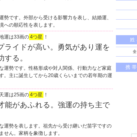
運勢です。外部から受ける影響力を表し、結婚運、
境への順応性を表します。
地運は33画の
4つ星
！
姓
プライドが高い。勇気があり運を
全
功する。
携
な運勢です。性格形成や対人関係、行動力など家庭
す。主に誕生してから20歳くらいまでの若年期の運
天運は25画の
4つ星
！
才能があふれる。強運の持ち主で
な運勢を表します。祖先から受け継いだ苗字ですの
ません。家柄を象徴します。