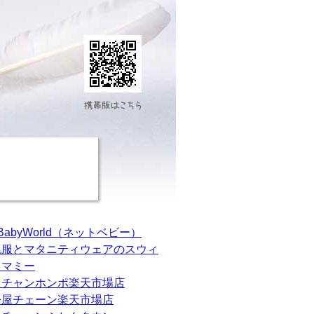
tBabyWorld（ネットベビー）
乳服とマタニティウェアのスウィ
トマミー
カチャンホンポ楽天市場店
松屋チェーン楽天市場店