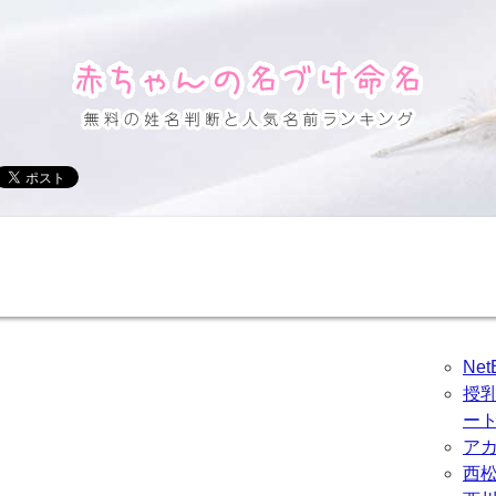
Ne
授
ー
ア
西