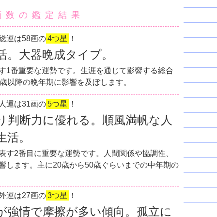
画数の鑑定結果
総運は58画の
4つ星
！
活。大器晩成タイプ。
す1番重要な運勢です。生涯を通じて影響する総合
0歳以降の晩年期に影響を及ぼします。
人運は31画の
5つ星
！
り判断力に優れる。順風満帆な人
生活。
表す2番目に重要な運勢です。人間関係や協調性、
響します。主に20歳から50歳ぐらいまでの中年期の
外運は27画の
3つ星
！
が強情で摩擦が多い傾向。孤立に