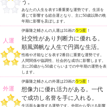
う。
あなたの人生を表す1番重要な運勢です。生涯を
通じて影響する総合運となり、主に50歳以降の晩
年期に影響を及ぼします。
伊藤隆之輔さんの人運は31画の
5つ星
！
社交性があり判断力に優れる。
人運
順風満帆な人生で円満な生活。
性格や才能などを表す2番目に重要な運勢です。
人間関係や協調性、社会的な成功に影響します。
主に20歳から50歳ぐらいまでの中年期の運勢を表
します。
伊藤隆之輔さんの外運は23画の
5つ星
！
外運
想像力に優れ活力がある。一代
で成功し名誉を手に入れる。
生活面を象徴する運勢です。外部から受ける影響