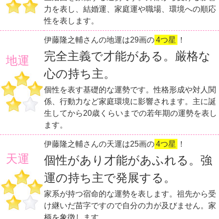
力を表し、結婚運、家庭運や職場、環境への順応
性を表します。
伊藤隆之輔さんの地運は29画の
4つ星
！
完全主義で才能がある。厳格な
地運
心の持ち主。
個性を表す基礎的な運勢です。性格形成や対人関
係、行動力など家庭環境に影響されます。主に誕
生してから20歳くらいまでの若年期の運勢を表し
ます。
伊藤隆之輔さんの天運は25画の
4つ星
！
天運
個性があり才能があふれる。強
運の持ち主で発展する。
家系が持つ宿命的な運勢を表します。祖先から受
け継いだ苗字ですので自分の力が及びません。家
柄を象徴します。