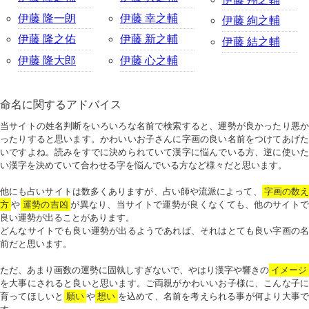
伊藤 隆一朗
伊藤 幸之輔
伊藤 絢之輔
伊藤 隆之佑
伊藤 新之輔
伊藤 結之輔
伊藤 隆大郎
伊藤 心之輔
命名に関するアドバイス
当サイトの姓名判断をいろいろな名前で検索すると、運勢が良かったり悪か
ったりすると思います。かわいいお子さんに字画の良い名前をつけてあげた
いですよね。読みをすでに決められていて漢字に悩んでいる方、逆に使いた
い漢字を決めていて合わせる字を悩んでいる方など様々だと思います。
他にも占いサイトは数多くありますが、占い師や流派によって、
字画の数
方
や
運勢の吉凶
が異なり、当サイトで運勢が良くなくても、他のサイトで
良い運勢が出ることがあります。
どんなサイトでも良い運勢が出るようであれば、それはとても良い字画の名
前だと思います。
ただ、あまり画数の運勢に固執しすぎないで、やはり漢字や響きの
イメージ
を大事にされると良いと思います。ご両親がかわいいお子様に、こんな子に
育ってほしいと
願い
や
想い
を込めて、名前を考えられる事が何より大事で