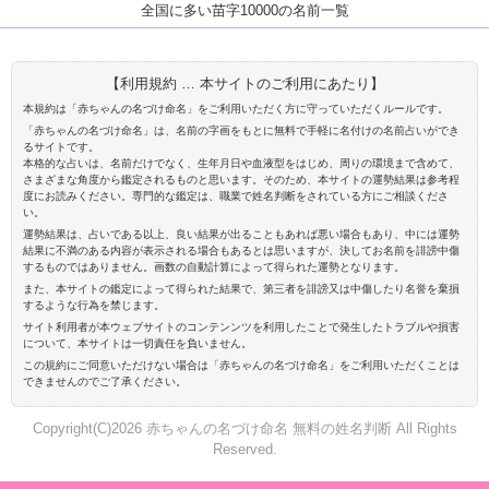
全国に多い苗字10000の名前一覧
【利用規約 … 本サイトのご利用にあたり】
本規約は「赤ちゃんの名づけ命名」をご利用いただく方に守っていただくルールです。
「赤ちゃんの名づけ命名」は、名前の字画をもとに無料で手軽に名付けの名前占いができ
るサイトです。
本格的な占いは、名前だけでなく、生年月日や血液型をはじめ、周りの環境まで含めて、
さまざまな角度から鑑定されるものと思います。そのため、本サイトの運勢結果は参考程
度にお読みください。専門的な鑑定は、職業で姓名判断をされている方にご相談くださ
い。
運勢結果は、占いである以上、良い結果が出ることもあれば悪い場合もあり、中には運勢
結果に不満のある内容が表示される場合もあるとは思いますが、決してお名前を誹謗中傷
するものではありません。画数の自動計算によって得られた運勢となります。
また、本サイトの鑑定によって得られた結果で、第三者を誹謗又は中傷したり名誉を棄損
するような行為を禁じます。
サイト利用者が本ウェブサイトのコンテンンツを利用したことで発生したトラブルや損害
について、本サイトは一切責任を負いません。
この規約にご同意いただけない場合は「赤ちゃんの名づけ命名」をご利用いただくことは
できませんのでご了承ください。
Copyright(C)2026 赤ちゃんの名づけ命名 無料の姓名判断 All Rights
Reserved.