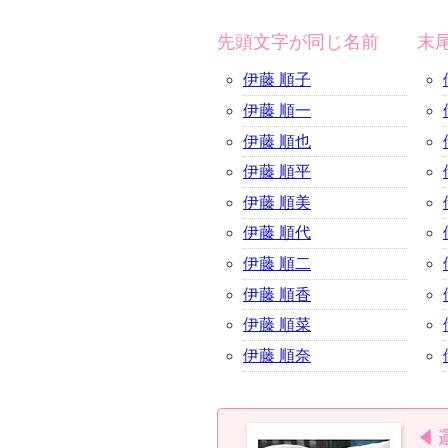
先頭文字が同じ名前
末
伊藤 順子
伊藤 順一
伊藤 順也
伊藤 順平
伊藤 順美
伊藤 順代
伊藤 順二
伊藤 順香
伊藤 順菜
伊藤 順奈