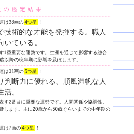
数の鑑定結果
運は38画の
4つ星
！
で技術的な才能を発揮する。職人
向いている。
す1番重要な運勢です。生涯を通じて影響する総合
0歳以降の晩年期に影響を及ぼします。
運は31画の
5つ星
！
り判断力に優れる。順風満帆な人
生活。
表す2番目に重要な運勢です。人間関係や協調性、
響します。主に20歳から50歳ぐらいまでの中年期の
運は7画の
4つ星
！