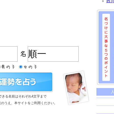
西
名づけに
命名に
できる名前はそれぞれ4文字まで
名前は
意のうえ、本サイトをご利用ください。
苗字と
姓名判