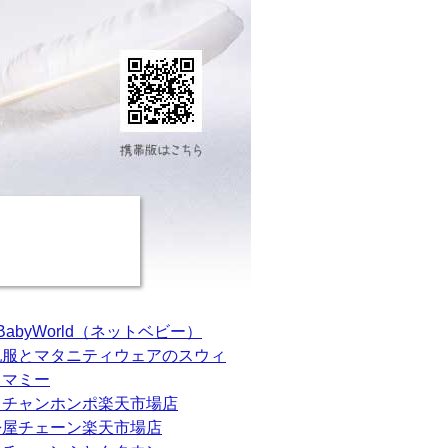
tBabyWorld（ネットベビー）
乳服とマタニティウェアのスウィ
トマミー
カチャンホンポ楽天市場店
松屋チェーン楽天市場店