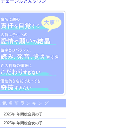
川チェーンふとんタウン
大事な5つのポイント
人気名前ランキング
親の責任を自覚する
子供への愛情や願いの結晶
2025年 年間総合男の子
のバランス、読み、発音、覚えやすさ
2025年 年間総合女の子
断の運勢にこだわりすぎない