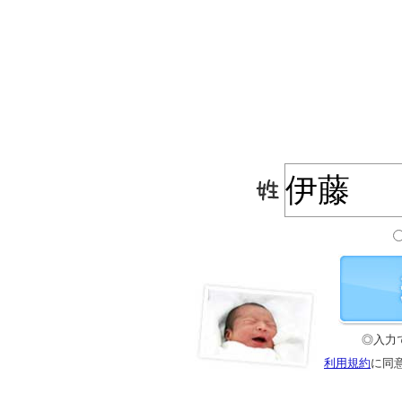
◎入力
利用規約
に同