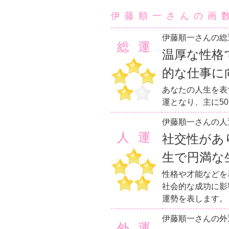
伊藤順一さんの画
伊藤順一さんの総
総運
温厚な性格
的な仕事に
あなたの人生を表
運となり、主に5
伊藤順一さんの人
人運
社交性があ
生で円満な
性格や才能などを
社会的な成功に影
運勢を表します。
伊藤順一さんの外
外運