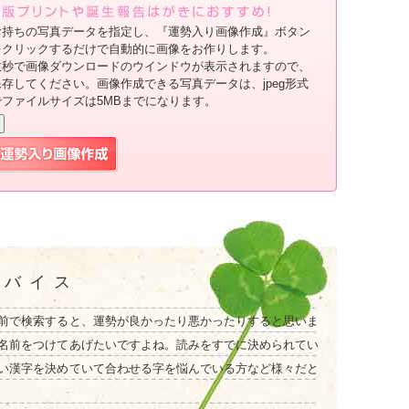
お持ちの写真データを指定し、『運勢入り画像作成』ボタン
をクリックするだけで自動的に画像をお作りします。
数秒で画像ダウンロードのウインドウが表示されますので、
保存してください。画像作成できる写真データは、jpeg形式
でファイルサイズは5MBまでになります。
ドバイス
前で検索すると、運勢が良かったり悪かったりすると思いま
名前をつけてあげたいですよね。読みをすでに決められてい
い漢字を決めていて合わせる字を悩んでいる方など様々だと