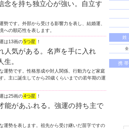
信念を持ち独立心が強い。自立す
運勢です。外部から受ける影響力を表し、結婚運、
境への順応性を表します。
姓
運は13画の
5つ星
！
全
れ人気がある。名声を手に入れ
人生。
携
な運勢です。性格形成や対人関係、行動力など家庭
す。主に誕生してから20歳くらいまでの若年期の運
運は25画の
4つ星
！
才能があふれる。強運の持ち主で
な運勢を表します。祖先から受け継いだ苗字ですの