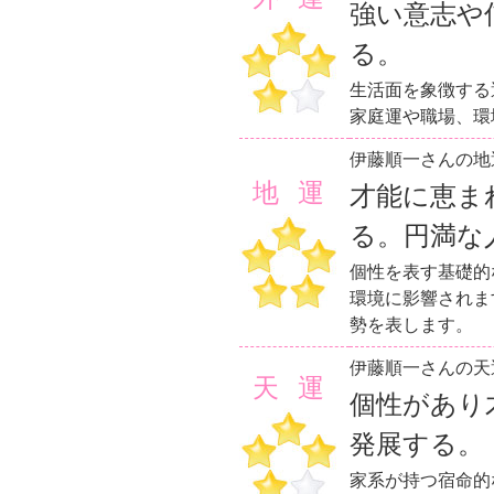
強い意志や
る。
生活面を象徴する
家庭運や職場、環
伊藤順一さんの地
地運
才能に恵ま
る。円満な
個性を表す基礎的
環境に影響されま
勢を表します。
伊藤順一さんの天
天運
個性があり
発展する。
家系が持つ宿命的