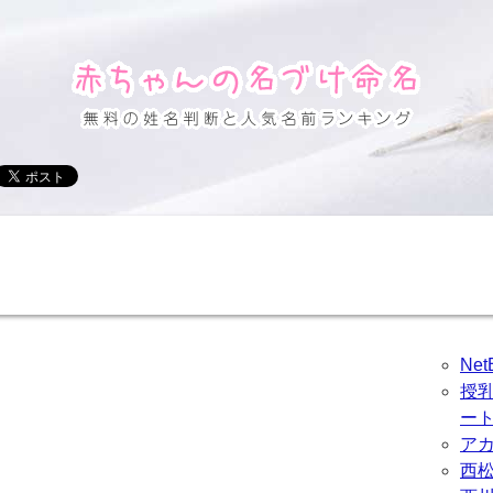
Ne
授
ー
ア
西