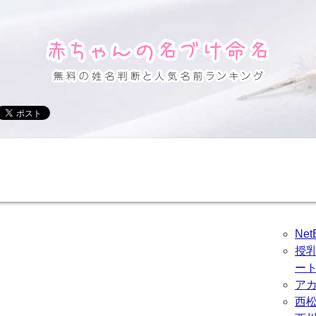
Ne
授
ー
ア
西