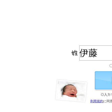
◎入力
利用規約
に同