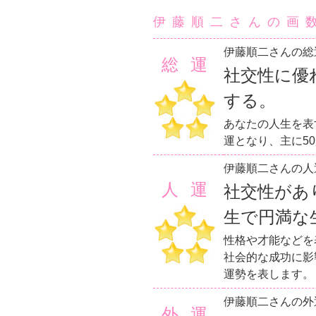
伊藤順二さんの画
伊藤順二さんの総
総運
社交性に優
する。
あなたの人生を表
運となり、主に5
伊藤順二さんの人
人運
社交性があ
生で円満な
性格や才能などを
社会的な成功に影
運勢を表します。
伊藤順二さんの外
外運