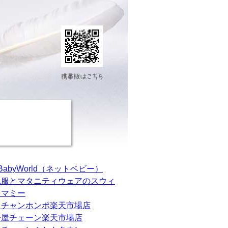
tBabyWorld（ネットベビー）
乳服とマタニティウェアのスウィ
トマミー
カチャンホンポ楽天市場店
松屋チェーン楽天市場店