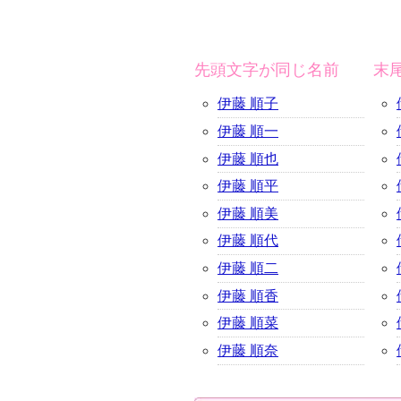
先頭文字が同じ名前
末
伊藤 順子
伊藤 順一
伊藤 順也
伊藤 順平
伊藤 順美
伊藤 順代
伊藤 順二
伊藤 順香
伊藤 順菜
伊藤 順奈