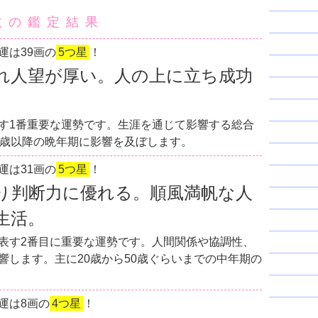
数の鑑定結果
運は39画の
5つ星
！
れ人望が厚い。人の上に立ち成功
す1番重要な運勢です。生涯を通じて影響する総合
0歳以降の晩年期に影響を及ぼします。
運は31画の
5つ星
！
り判断力に優れる。順風満帆な人
生活。
表す2番目に重要な運勢です。人間関係や協調性、
響します。主に20歳から50歳ぐらいまでの中年期の
運は8画の
4つ星
！