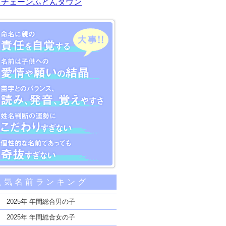
川チェーンふとんタウン
大事な5つのポイント
人気名前ランキング
親の責任を自覚する
子供への愛情や願いの結晶
2025年 年間総合男の子
のバランス、読み、発音、覚えやすさ
2025年 年間総合女の子
断の運勢にこだわりすぎない