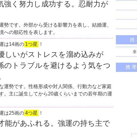
気強く努力し成功する。忍耐力が
運勢です。外部から受ける影響力を表し、結婚運、
境への順応性を表します。
姓
運は14画の
1つ星
！
全
優しいがストレスを溜め込みが
係のトラブルを避けるよう気をつ
携
。
な運勢です。性格形成や対人関係、行動力など家庭
す。主に誕生してから20歳くらいまでの若年期の運
運は25画の
4つ星
！
才能があふれる。強運の持ち主で