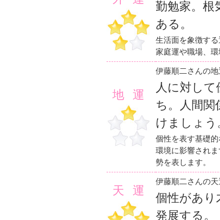
勤勉家。根
ある。
生活面を象徴する
家庭運や職場、環
伊藤順二さんの地
人に対して
地運
ち。人間関
けましょう
個性を表す基礎的
環境に影響されま
勢を表します。
伊藤順二さんの天
天運
個性があり
発展する。