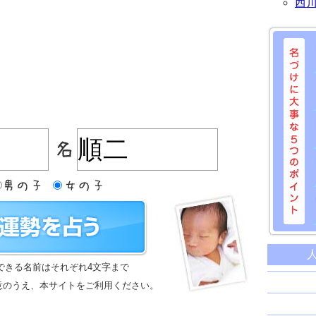
西
名づけに
命名に
できる名前はそれぞれ4文字まで
名前は
意のうえ、本サイトをご利用ください。
苗字と
姓名判