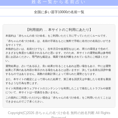
姓名一覧から名前占い
全国に多い苗字10000の名前一覧
【利用規約 … 本サイトのご利用にあたり】
本規約は「赤ちゃんの名づけ命名」をご利用いただく方に守っていただくルールです。
「赤ちゃんの名づけ命名」は、名前の字画をもとに無料で手軽に名付けの名前占いができ
るサイトです。
本格的な占いは、名前だけでなく、生年月日や血液型をはじめ、周りの環境まで含めて、
さまざまな角度から鑑定されるものと思います。そのため、本サイトの運勢結果は参考程
度にお読みください。専門的な鑑定は、職業で姓名判断をされている方にご相談くださ
い。
運勢結果は、占いである以上、良い結果が出ることもあれば悪い場合もあり、中には運勢
結果に不満のある内容が表示される場合もあるとは思いますが、決してお名前を誹謗中傷
するものではありません。画数の自動計算によって得られた運勢となります。
また、本サイトの鑑定によって得られた結果で、第三者を誹謗又は中傷したり名誉を棄損
するような行為を禁じます。
サイト利用者が本ウェブサイトのコンテンンツを利用したことで発生したトラブルや損害
について、本サイトは一切責任を負いません。
この規約にご同意いただけない場合は「赤ちゃんの名づけ命名」をご利用いただくことは
できませんのでご了承ください。
Copyright(C)2026 赤ちゃんの名づけ命名 無料の姓名判断 All Rights
Reserved.