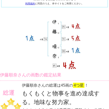
利用規約
に同意のうえ、本サイトをご利用ください。
伊藤順奈さんの画数の鑑定結果
伊藤順奈さんの総運は45画の
4つ星
！
総運
もくもくと物事を進め達成す
る。地味な努力家。