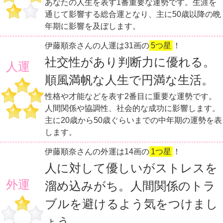
あなたの人生を表す1番重要な運勢です。生涯を
通じて影響する総合運となり、主に50歳以降の晩
年期に影響を及ぼします。
伊藤順奈さんの人運は31画の
5つ星
！
社交性があり判断力に優れる。
人運
順風満帆な人生で円満な生活。
性格や才能などを表す2番目に重要な運勢です。
人間関係や協調性、社会的な成功に影響します。
主に20歳から50歳ぐらいまでの中年期の運勢を表
します。
伊藤順奈さんの外運は14画の
1つ星
！
人に対して優しいがストレスを
外運
溜め込みがち。人間関係のトラ
ブルを避けるよう気をつけまし
ょう。