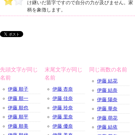
け継いだ苗字ですので自分の力が及びません。家
柄を象徴します。
先頭文字が同じ
末尾文字が同じ
同じ画数の名前
名前
名前
伊藤 結花
伊藤 順子
伊藤 杏奈
伊藤 結奈
伊藤 順一
伊藤 佳奈
伊藤 陽奈
伊藤 順也
伊藤 玲奈
伊藤 華奈
伊藤 順平
伊藤 里奈
伊藤 萌花
伊藤 順美
伊藤 優奈
伊藤 結依