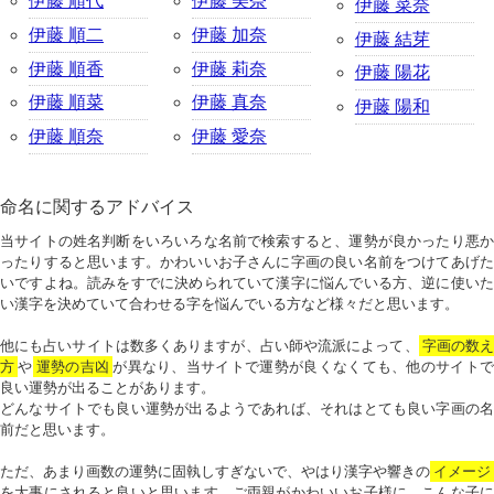
伊藤 順代
伊藤 美奈
伊藤 菜奈
伊藤 順二
伊藤 加奈
伊藤 結芽
伊藤 順香
伊藤 莉奈
伊藤 陽花
伊藤 順菜
伊藤 真奈
伊藤 陽和
伊藤 順奈
伊藤 愛奈
命名に関するアドバイス
当サイトの姓名判断をいろいろな名前で検索すると、運勢が良かったり悪か
ったりすると思います。かわいいお子さんに字画の良い名前をつけてあげた
いですよね。読みをすでに決められていて漢字に悩んでいる方、逆に使いた
い漢字を決めていて合わせる字を悩んでいる方など様々だと思います。
他にも占いサイトは数多くありますが、占い師や流派によって、
字画の数
方
や
運勢の吉凶
が異なり、当サイトで運勢が良くなくても、他のサイトで
良い運勢が出ることがあります。
どんなサイトでも良い運勢が出るようであれば、それはとても良い字画の名
前だと思います。
ただ、あまり画数の運勢に固執しすぎないで、やはり漢字や響きの
イメージ
を大事にされると良いと思います。ご両親がかわいいお子様に、こんな子に