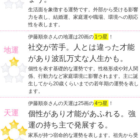
生活面を象徴する運勢です。外部から受ける影響
力を表し、結婚運、家庭運や職場、環境への順応
性を表します。
伊藤順奈さんの地運は20画の
1つ星
！
社交が苦手。人とは違った才能
地運
があり波乱万丈な人生かも。
個性を表す基礎的な運勢です。性格形成や対人関
係、行動力など家庭環境に影響されます。主に誕
生してから20歳くらいまでの若年期の運勢を表し
ます。
伊藤順奈さんの天運は25画の
4つ星
！
天運
個性があり才能があふれる。強
運の持ち主で発展する。
家系が持つ宿命的な運勢を表します。祖先から受