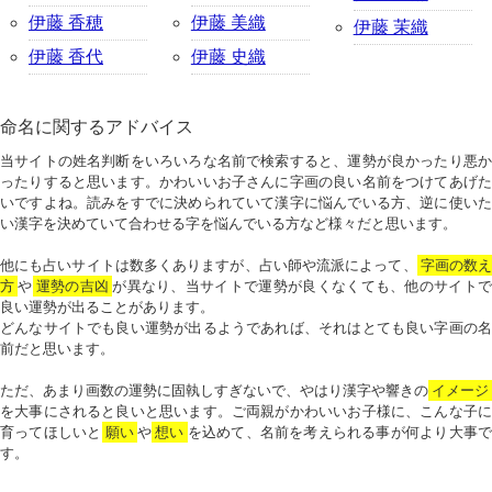
伊藤 香穂
伊藤 美織
伊藤 茉織
伊藤 香代
伊藤 史織
命名に関するアドバイス
当サイトの姓名判断をいろいろな名前で検索すると、運勢が良かったり悪か
ったりすると思います。かわいいお子さんに字画の良い名前をつけてあげた
いですよね。読みをすでに決められていて漢字に悩んでいる方、逆に使いた
い漢字を決めていて合わせる字を悩んでいる方など様々だと思います。
他にも占いサイトは数多くありますが、占い師や流派によって、
字画の数
方
や
運勢の吉凶
が異なり、当サイトで運勢が良くなくても、他のサイトで
良い運勢が出ることがあります。
どんなサイトでも良い運勢が出るようであれば、それはとても良い字画の名
前だと思います。
ただ、あまり画数の運勢に固執しすぎないで、やはり漢字や響きの
イメージ
を大事にされると良いと思います。ご両親がかわいいお子様に、こんな子に
育ってほしいと
願い
や
想い
を込めて、名前を考えられる事が何より大事で
す。