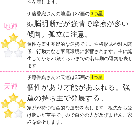
性を表します。
伊藤香織さんの地運は27画の
3つ星
！
頭脳明晰だが強情で摩擦が多い
地運
傾向。孤立に注意。
個性を表す基礎的な運勢です。性格形成や対人関
係、行動力など家庭環境に影響されます。主に誕
生してから20歳くらいまでの若年期の運勢を表し
ます。
伊藤香織さんの天運は25画の
4つ星
！
天運
個性があり才能があふれる。強
運の持ち主で発展する。
家系が持つ宿命的な運勢を表します。祖先から受
け継いだ苗字ですので自分の力が及びません。家
柄を象徴します。