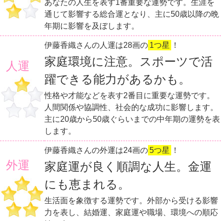
あなたの人生を表す1番重要な運勢です。生涯を
通じて影響する総合運となり、主に50歳以降の晩
年期に影響を及ぼします。
伊藤香織さんの人運は28画の
1つ星
！
家庭環境に注意。スポーツで活
人運
躍できる能力があるかも。
性格や才能などを表す2番目に重要な運勢です。
人間関係や協調性、社会的な成功に影響します。
主に20歳から50歳ぐらいまでの中年期の運勢を表
します。
伊藤香織さんの外運は24画の
5つ星
！
外運
家庭運が良く順調な人生。金運
にも恵まれる。
生活面を象徴する運勢です。外部から受ける影響
力を表し、結婚運、家庭運や職場、環境への順応