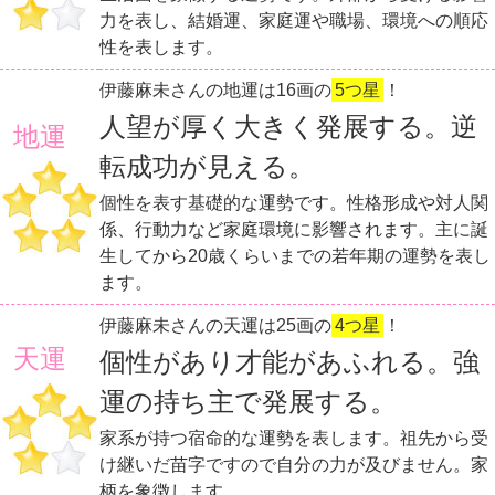
力を表し、結婚運、家庭運や職場、環境への順応
性を表します。
伊藤麻未さんの地運は16画の
5つ星
！
人望が厚く大きく発展する。逆
地運
転成功が見える。
個性を表す基礎的な運勢です。性格形成や対人関
係、行動力など家庭環境に影響されます。主に誕
生してから20歳くらいまでの若年期の運勢を表し
ます。
伊藤麻未さんの天運は25画の
4つ星
！
天運
個性があり才能があふれる。強
運の持ち主で発展する。
家系が持つ宿命的な運勢を表します。祖先から受
け継いだ苗字ですので自分の力が及びません。家
柄を象徴します。