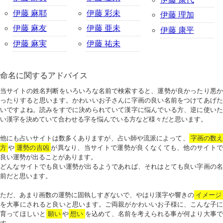
伊藤 麻耶
伊藤 彩未
伊藤 理加
伊藤 麻友
伊藤 亜未
伊藤 康平
伊藤 麻実
伊藤 祐未
命名に関するアドバイス
当サイトの姓名判断をいろいろな名前で検索すると、運勢が良かったり悪か
ったりすると思います。かわいいお子さんに字画の良い名前をつけてあげた
いですよね。読みをすでに決められていて漢字に悩んでいる方、逆に使いた
い漢字を決めていて合わせる字を悩んでいる方など様々だと思います。
他にも占いサイトは数多くありますが、占い師や流派によって、
字画の数
方
や
運勢の吉凶
が異なり、当サイトで運勢が良くなくても、他のサイトで
良い運勢が出ることがあります。
どんなサイトでも良い運勢が出るようであれば、それはとても良い字画の名
前だと思います。
ただ、あまり画数の運勢に固執しすぎないで、やはり漢字や響きの
イメージ
を大事にされると良いと思います。ご両親がかわいいお子様に、こんな子に
育ってほしいと
願い
や
想い
を込めて、名前を考えられる事が何より大事で