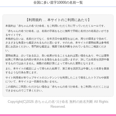
全国に多い苗字10000の名前一覧
【利用規約 … 本サイトのご利用にあたり】
本規約は「赤ちゃんの名づけ命名」をご利用いただく方に守っていただくルールです。
「赤ちゃんの名づけ命名」は、名前の字画をもとに無料で手軽に名付けの名前占いができ
るサイトです。
本格的な占いは、名前だけでなく、生年月日や血液型をはじめ、周りの環境まで含めて、
さまざまな角度から鑑定されるものと思います。そのため、本サイトの運勢結果は参考程
度にお読みください。専門的な鑑定は、職業で姓名判断をされている方にご相談くださ
い。
運勢結果は、占いである以上、良い結果が出ることもあれば悪い場合もあり、中には運勢
結果に不満のある内容が表示される場合もあるとは思いますが、決してお名前を誹謗中傷
するものではありません。画数の自動計算によって得られた運勢となります。
また、本サイトの鑑定によって得られた結果で、第三者を誹謗又は中傷したり名誉を棄損
するような行為を禁じます。
サイト利用者が本ウェブサイトのコンテンンツを利用したことで発生したトラブルや損害
について、本サイトは一切責任を負いません。
この規約にご同意いただけない場合は「赤ちゃんの名づけ命名」をご利用いただくことは
できませんのでご了承ください。
Copyright(C)2026 赤ちゃんの名づけ命名 無料の姓名判断 All Rights
Reserved.