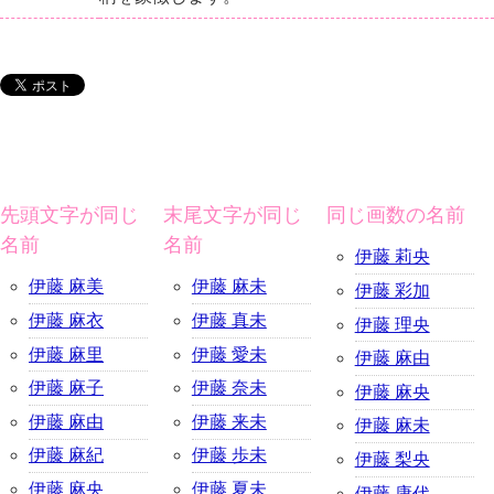
先頭文字が同じ
末尾文字が同じ
同じ画数の名前
名前
名前
伊藤 莉央
伊藤 麻美
伊藤 麻未
伊藤 彩加
伊藤 麻衣
伊藤 真未
伊藤 理央
伊藤 麻里
伊藤 愛未
伊藤 麻由
伊藤 麻子
伊藤 奈未
伊藤 麻央
伊藤 麻由
伊藤 来未
伊藤 麻未
伊藤 麻紀
伊藤 歩未
伊藤 梨央
伊藤 麻央
伊藤 夏未
伊藤 康代