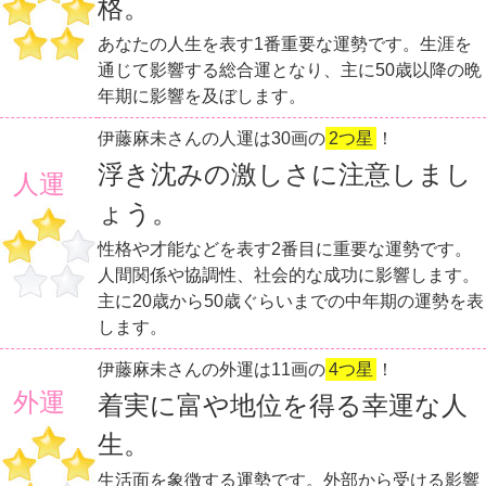
格。
あなたの人生を表す1番重要な運勢です。生涯を
通じて影響する総合運となり、主に50歳以降の晩
年期に影響を及ぼします。
伊藤麻未さんの人運は30画の
2つ星
！
浮き沈みの激しさに注意しまし
人運
ょう。
性格や才能などを表す2番目に重要な運勢です。
人間関係や協調性、社会的な成功に影響します。
主に20歳から50歳ぐらいまでの中年期の運勢を表
します。
伊藤麻未さんの外運は11画の
4つ星
！
外運
着実に富や地位を得る幸運な人
生。
生活面を象徴する運勢です。外部から受ける影響