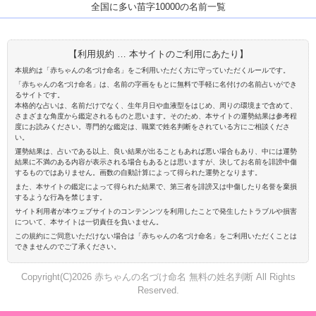
全国に多い苗字10000の名前一覧
【利用規約 … 本サイトのご利用にあたり】
本規約は「赤ちゃんの名づけ命名」をご利用いただく方に守っていただくルールです。
「赤ちゃんの名づけ命名」は、名前の字画をもとに無料で手軽に名付けの名前占いができ
るサイトです。
本格的な占いは、名前だけでなく、生年月日や血液型をはじめ、周りの環境まで含めて、
さまざまな角度から鑑定されるものと思います。そのため、本サイトの運勢結果は参考程
度にお読みください。専門的な鑑定は、職業で姓名判断をされている方にご相談くださ
い。
運勢結果は、占いである以上、良い結果が出ることもあれば悪い場合もあり、中には運勢
結果に不満のある内容が表示される場合もあるとは思いますが、決してお名前を誹謗中傷
するものではありません。画数の自動計算によって得られた運勢となります。
また、本サイトの鑑定によって得られた結果で、第三者を誹謗又は中傷したり名誉を棄損
するような行為を禁じます。
サイト利用者が本ウェブサイトのコンテンンツを利用したことで発生したトラブルや損害
について、本サイトは一切責任を負いません。
この規約にご同意いただけない場合は「赤ちゃんの名づけ命名」をご利用いただくことは
できませんのでご了承ください。
Copyright(C)2026 赤ちゃんの名づけ命名 無料の姓名判断 All Rights
Reserved.