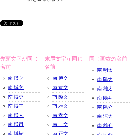
先頭文字が同じ
末尾文字が同じ
同じ画数の名前
名前
名前
南 翔太
南 博之
南 博文
南 陽太
南 博文
南 貴文
南 雄太
南 博史
南 隆文
南 陽斗
南 博幸
南 雅文
南 陽介
南 博人
南 孝文
南 涼太
南 博司
南 士文
南 雄介
南 博樹
南 正文
南 涼介