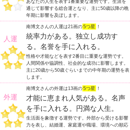
あなたの人生を表す1番重要な運勢です。生涯を
通じて影響する総合運となり、主に50歳以降の晩
年期に影響を及ぼします。
南博文さんの人運は21画の
5つ星
！
統率力がある。独立し成功す
人運
る。名誉を手に入れる。
性格や才能などを表す2番目に重要な運勢です。
人間関係や協調性、社会的な成功に影響します。
主に20歳から50歳ぐらいまでの中年期の運勢を表
します。
南博文さんの外運は13画の
5つ星
！
外運
才能に恵まれ人気がある。名声
を手に入れる。円満な人生。
生活面を象徴する運勢です。外部から受ける影響
力を表し、結婚運、家庭運や職場、環境への順応