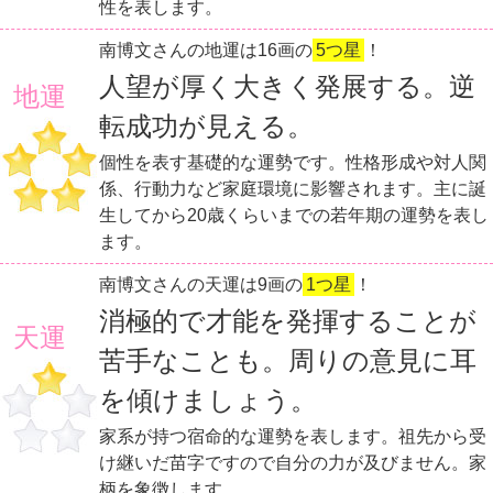
性を表します。
南博文さんの地運は16画の
5つ星
！
人望が厚く大きく発展する。逆
地運
転成功が見える。
個性を表す基礎的な運勢です。性格形成や対人関
係、行動力など家庭環境に影響されます。主に誕
生してから20歳くらいまでの若年期の運勢を表し
ます。
南博文さんの天運は9画の
1つ星
！
消極的で才能を発揮することが
天運
苦手なことも。周りの意見に耳
を傾けましょう。
家系が持つ宿命的な運勢を表します。祖先から受
け継いだ苗字ですので自分の力が及びません。家
柄を象徴します。