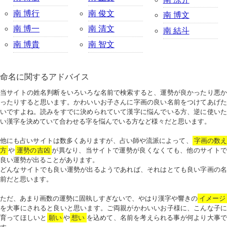
南 博行
南 俊文
南 博文
南 博一
南 清文
南 結斗
南 博貴
南 智文
命名に関するアドバイス
当サイトの姓名判断をいろいろな名前で検索すると、運勢が良かったり悪か
ったりすると思います。かわいいお子さんに字画の良い名前をつけてあげた
いですよね。読みをすでに決められていて漢字に悩んでいる方、逆に使いた
い漢字を決めていて合わせる字を悩んでいる方など様々だと思います。
他にも占いサイトは数多くありますが、占い師や流派によって、
字画の数
方
や
運勢の吉凶
が異なり、当サイトで運勢が良くなくても、他のサイトで
良い運勢が出ることがあります。
どんなサイトでも良い運勢が出るようであれば、それはとても良い字画の名
前だと思います。
ただ、あまり画数の運勢に固執しすぎないで、やはり漢字や響きの
イメージ
を大事にされると良いと思います。ご両親がかわいいお子様に、こんな子に
育ってほしいと
願い
や
想い
を込めて、名前を考えられる事が何より大事で