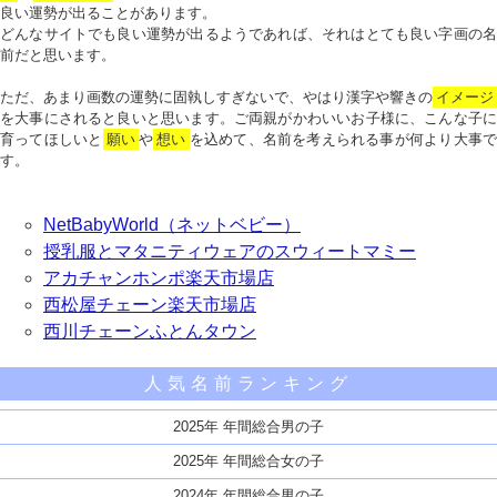
良い運勢が出ることがあります。
どんなサイトでも良い運勢が出るようであれば、それはとても良い字画の名
前だと思います。
ただ、あまり画数の運勢に固執しすぎないで、やはり漢字や響きの
イメージ
を大事にされると良いと思います。ご両親がかわいいお子様に、こんな子に
育ってほしいと
願い
や
想い
を込めて、名前を考えられる事が何より大事で
す。
NetBabyWorld（ネットベビー）
授乳服とマタニティウェアのスウィートマミー
アカチャンホンポ楽天市場店
西松屋チェーン楽天市場店
西川チェーンふとんタウン
人気名前ランキング
2025年 年間総合男の子
2025年 年間総合女の子
2024年 年間総合男の子