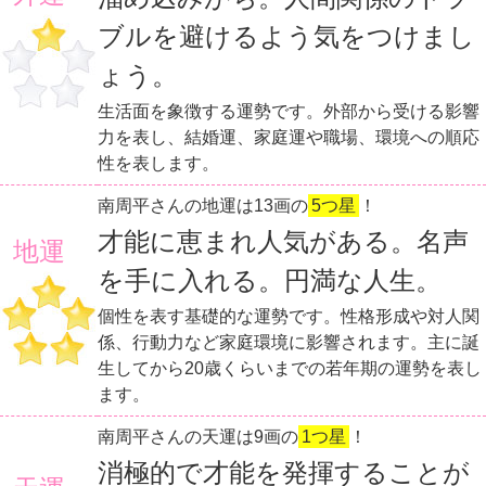
ブルを避けるよう気をつけまし
ょう。
生活面を象徴する運勢です。外部から受ける影響
力を表し、結婚運、家庭運や職場、環境への順応
性を表します。
南周平さんの地運は13画の
5つ星
！
才能に恵まれ人気がある。名声
地運
を手に入れる。円満な人生。
個性を表す基礎的な運勢です。性格形成や対人関
係、行動力など家庭環境に影響されます。主に誕
生してから20歳くらいまでの若年期の運勢を表し
ます。
南周平さんの天運は9画の
1つ星
！
消極的で才能を発揮することが