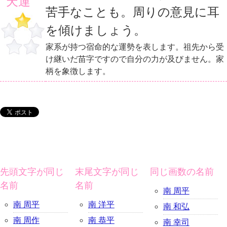
天運
苦手なことも。周りの意見に耳
を傾けましょう。
家系が持つ宿命的な運勢を表します。祖先から受
け継いだ苗字ですので自分の力が及びません。家
柄を象徴します。
先頭文字が同じ
末尾文字が同じ
同じ画数の名前
名前
名前
南 周平
南 周平
南 洋平
南 和弘
南 周作
南 恭平
南 幸司