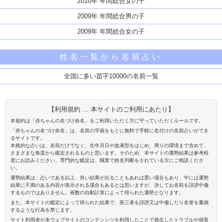
2010年 年間総合女の子
2009年 年間総合男の子
2009年 年間総合女の子
姓名一覧から名前占い
全国に多い苗字10000の名前一覧
【利用規約 … 本サイトのご利用にあたり】
本規約は「赤ちゃんの名づけ命名」をご利用いただく方に守っていただくルールです。
「赤ちゃんの名づけ命名」は、名前の字画をもとに無料で手軽に名付けの名前占いができ
るサイトです。
本格的な占いは、名前だけでなく、生年月日や血液型をはじめ、周りの環境まで含めて、
さまざまな角度から鑑定されるものと思います。そのため、本サイトの運勢結果は参考程
度にお読みください。専門的な鑑定は、職業で姓名判断をされている方にご相談くださ
い。
運勢結果は、占いである以上、良い結果が出ることもあれば悪い場合もあり、中には運勢
結果に不満のある内容が表示される場合もあるとは思いますが、決してお名前を誹謗中傷
するものではありません。画数の自動計算によって得られた運勢となります。
また、本サイトの鑑定によって得られた結果で、第三者を誹謗又は中傷したり名誉を棄損
するような行為を禁じます。
サイト利用者が本ウェブサイトのコンテンンツを利用したことで発生したトラブルや損害