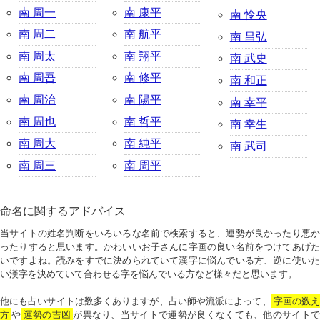
南 周一
南 康平
南 怜央
南 周二
南 航平
南 昌弘
南 周太
南 翔平
南 武史
南 周吾
南 修平
南 和正
南 周治
南 陽平
南 幸平
南 周也
南 哲平
南 幸生
南 周大
南 純平
南 武司
南 周三
南 周平
命名に関するアドバイス
当サイトの姓名判断をいろいろな名前で検索すると、運勢が良かったり悪か
ったりすると思います。かわいいお子さんに字画の良い名前をつけてあげた
いですよね。読みをすでに決められていて漢字に悩んでいる方、逆に使いた
い漢字を決めていて合わせる字を悩んでいる方など様々だと思います。
他にも占いサイトは数多くありますが、占い師や流派によって、
字画の数
方
や
運勢の吉凶
が異なり、当サイトで運勢が良くなくても、他のサイトで