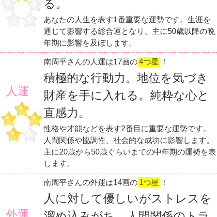
る。
あなたの人生を表す1番重要な運勢です。生涯を
通じて影響する総合運となり、主に50歳以降の晩
年期に影響を及ぼします。
南周平さんの人運は17画の
4つ星
！
積極的な行動力。地位を気づき
人運
財産を手に入れる。純粋な心と
直感力。
性格や才能などを表す2番目に重要な運勢です。
人間関係や協調性、社会的な成功に影響します。
主に20歳から50歳ぐらいまでの中年期の運勢を表
します。
南周平さんの外運は14画の
1つ星
！
人に対して優しいがストレスを
外運
溜め込みがち。人間関係のトラ