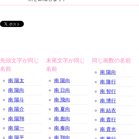
先頭文字が同じ
末尾文字が同じ
同じ画数の名前
名前
名前
南 陽向
南 陽太
南 陽向
南 隆行
南 陽向
南 日向
南 智行
南 陽斗
南 飛向
南 博行
南 陽介
南 夏向
南 結衣
南 陽翔
南 彪向
南 貴行
南 陽一
南 奏向
南 貴光
南 陽平
南 翔向
南 雅行