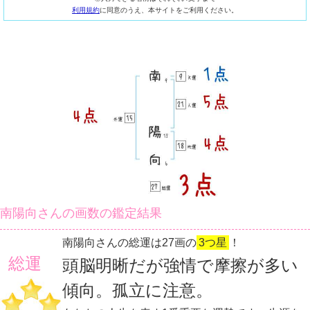
利用規約
に同意のうえ、本サイトをご利用ください。
南陽向さんの画数の鑑定結果
南陽向さんの総運は27画の
3つ星
！
総運
頭脳明晰だが強情で摩擦が多い
傾向。孤立に注意。