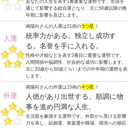
あなたの人生を表す1番重要な運勢です。生涯を
通じて影響する総合運となり、主に50歳以降の晩
年期に影響を及ぼします。
南陽向さんの人運は21画の
5つ星
！
統率力がある。独立し成功す
人運
る。名誉を手に入れる。
性格や才能などを表す2番目に重要な運勢です。
人間関係や協調性、社会的な成功に影響します。
主に20歳から50歳ぐらいまでの中年期の運勢を表
します。
南陽向さんの外運は15画の
4つ星
！
外運
人徳があり出世する。順調に物
事を進め円満な人生。
生活面を象徴する運勢です。外部から受ける影響
力を表し、結婚運、家庭運や職場、環境への順応