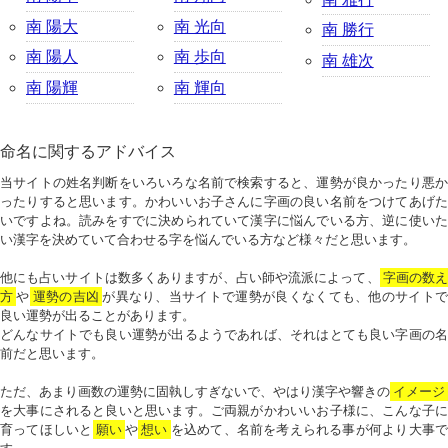
南 陽大
南 光向
南 勝行
南 陽人
南 歩向
南 雄次
南 陽輝
南 輝向
命名に関するアドバイス
当サイトの姓名判断をいろいろな名前で検索すると、運勢が良かったり悪か
ったりすると思います。かわいいお子さんに字画の良い名前をつけてあげた
いですよね。読みをすでに決められていて漢字に悩んでいる方、逆に使いた
い漢字を決めていて合わせる字を悩んでいる方など様々だと思います。
他にも占いサイトは数多くありますが、占い師や流派によって、
字画の数
方
や
運勢の吉凶
が異なり、当サイトで運勢が良くなくても、他のサイトで
良い運勢が出ることがあります。
どんなサイトでも良い運勢が出るようであれば、それはとても良い字画の名
前だと思います。
ただ、あまり画数の運勢に固執しすぎないで、やはり漢字や響きの
イメージ
を大事にされると良いと思います。ご両親がかわいいお子様に、こんな子に
育ってほしいと
願い
や
想い
を込めて、名前を考えられる事が何より大事で