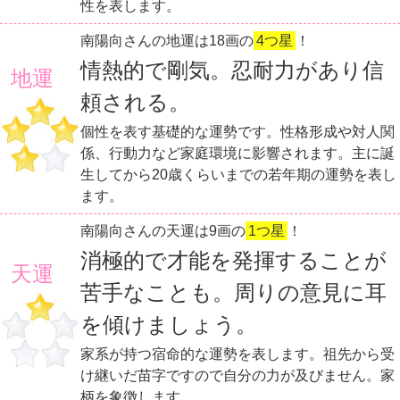
性を表します。
南陽向さんの地運は18画の
4つ星
！
情熱的で剛気。忍耐力があり信
地運
頼される。
個性を表す基礎的な運勢です。性格形成や対人関
係、行動力など家庭環境に影響されます。主に誕
生してから20歳くらいまでの若年期の運勢を表し
ます。
南陽向さんの天運は9画の
1つ星
！
消極的で才能を発揮することが
天運
苦手なことも。周りの意見に耳
を傾けましょう。
家系が持つ宿命的な運勢を表します。祖先から受
け継いだ苗字ですので自分の力が及びません。家
柄を象徴します。