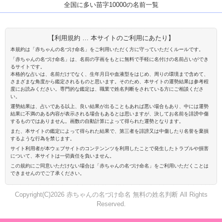
全国に多い苗字10000の名前一覧
【利用規約 … 本サイトのご利用にあたり】
本規約は「赤ちゃんの名づけ命名」をご利用いただく方に守っていただくルールです。
「赤ちゃんの名づけ命名」は、名前の字画をもとに無料で手軽に名付けの名前占いができ
るサイトです。
本格的な占いは、名前だけでなく、生年月日や血液型をはじめ、周りの環境まで含めて、
さまざまな角度から鑑定されるものと思います。そのため、本サイトの運勢結果は参考程
度にお読みください。専門的な鑑定は、職業で姓名判断をされている方にご相談くださ
い。
運勢結果は、占いである以上、良い結果が出ることもあれば悪い場合もあり、中には運勢
結果に不満のある内容が表示される場合もあるとは思いますが、決してお名前を誹謗中傷
するものではありません。画数の自動計算によって得られた運勢となります。
また、本サイトの鑑定によって得られた結果で、第三者を誹謗又は中傷したり名誉を棄損
するような行為を禁じます。
サイト利用者が本ウェブサイトのコンテンンツを利用したことで発生したトラブルや損害
について、本サイトは一切責任を負いません。
この規約にご同意いただけない場合は「赤ちゃんの名づけ命名」をご利用いただくことは
できませんのでご了承ください。
Copyright(C)2026 赤ちゃんの名づけ命名 無料の姓名判断 All Rights
Reserved.