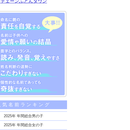
川チェーンふとんタウン
大事な5つのポイント
人気名前ランキング
親の責任を自覚する
子供への愛情や願いの結晶
2025年 年間総合男の子
のバランス、読み、発音、覚えやすさ
2025年 年間総合女の子
断の運勢にこだわりすぎない