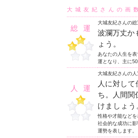
大城友紀さんの画
大城友紀さんの総
総運
波瀾万丈か
ょう。
あなたの人生を表
運となり、主に5
大城友紀さんの人
人に対して
人運
ち。人間関
けましょう
性格や才能などを
社会的な成功に影
運勢を表します。