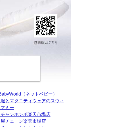
tBabyWorld（ネットベビー）
乳服とマタニティウェアのスウィ
トマミー
カチャンホンポ楽天市場店
松屋チェーン楽天市場店