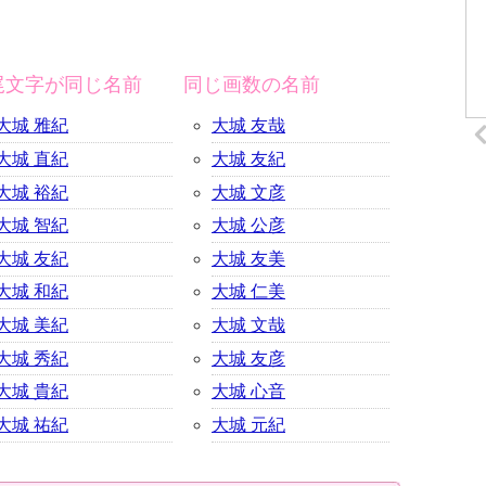
尾文字が同じ名前
同じ画数の名前
大城 雅紀
大城 友哉
大城 直紀
大城 友紀
大城 裕紀
大城 文彦
大城 智紀
大城 公彦
大城 友紀
大城 友美
大城 和紀
大城 仁美
大城 美紀
大城 文哉
大城 秀紀
大城 友彦
大城 貴紀
大城 心音
大城 祐紀
大城 元紀