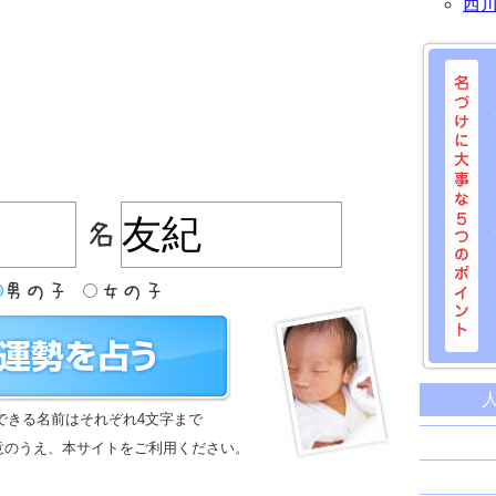
西
名づけに
命名に
できる名前はそれぞれ4文字まで
名前は
意のうえ、本サイトをご利用ください。
苗字と
姓名判