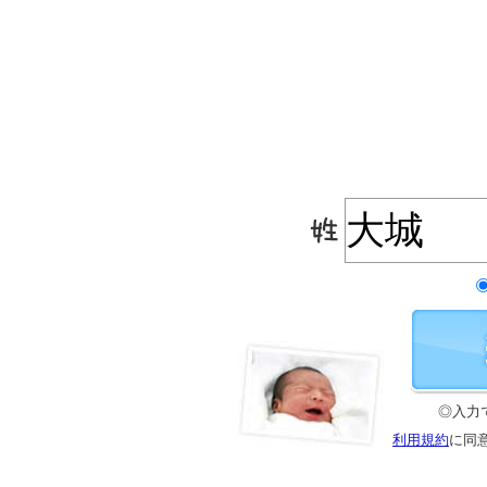
◎入力
利用規約
に同