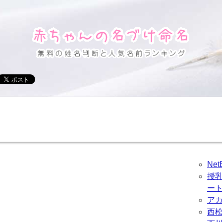
Ne
授
ー
ア
西