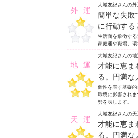
大城友紀さんの外
外運
簡単な失敗
に行動する
生活面を象徴する
家庭運や職場、環
大城友紀さんの地
地運
才能に恵ま
る。円満な
個性を表す基礎的
環境に影響されま
勢を表します。
大城友紀さんの天
天運
才能に恵ま
る。円満な