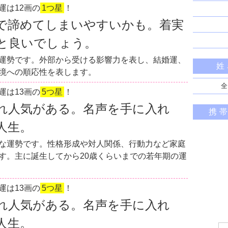
運は12画の
1つ星
！
で諦めてしまいやすいかも。着実
と良いでしょう。
運勢です。外部から受ける影響力を表し、結婚運、
姓
境への順応性を表します。
全
運は13画の
5つ星
！
れ人気がある。名声を手に入れ
携
人生。
な運勢です。性格形成や対人関係、行動力など家庭
す。主に誕生してから20歳くらいまでの若年期の運
運は13画の
5つ星
！
れ人気がある。名声を手に入れ
人生。