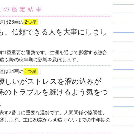
数の鑑定結果
運は26画の
2つ星
！
も。信頼できる人を大事にしまし
す1番重要な運勢です。生涯を通じて影響する総合
0歳以降の晩年期に影響を及ぼします。
運は14画の
1つ星
！
優しいがストレスを溜め込みが
係のトラブルを避けるよう気をつ
。
表す2番目に重要な運勢です。人間関係や協調性、
響します。主に20歳から50歳ぐらいまでの中年期の