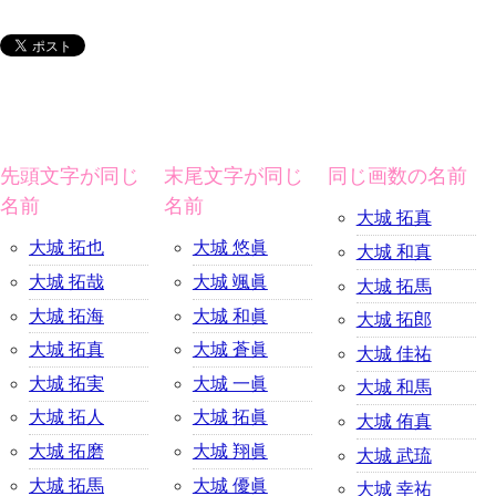
先頭文字が同じ
末尾文字が同じ
同じ画数の名前
名前
名前
大城 拓真
大城 拓也
大城 悠眞
大城 和真
大城 拓哉
大城 颯眞
大城 拓馬
大城 拓海
大城 和眞
大城 拓郎
大城 拓真
大城 蒼眞
大城 佳祐
大城 拓実
大城 一眞
大城 和馬
大城 拓人
大城 拓眞
大城 侑真
大城 拓磨
大城 翔眞
大城 武琉
大城 拓馬
大城 優眞
大城 幸祐