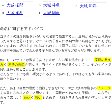
大城 拓郎
大城 斗眞
大城 和洋
大城 拓斗
大城 陽眞
命名に関するアドバイス
当サイトの姓名判断をいろいろな名前で検索すると、運勢が良かったり悪か
ったりすると思います。かわいいお子さんに字画の良い名前をつけてあげた
いですよね。読みをすでに決められていて漢字に悩んでいる方、逆に使いた
い漢字を決めていて合わせる字を悩んでいる方など様々だと思います。
他にも占いサイトは数多くありますが、占い師や流派によって、
字画の数
方
や
運勢の吉凶
が異なり、当サイトで運勢が良くなくても、他のサイトで
良い運勢が出ることがあります。
どんなサイトでも良い運勢が出るようであれば、それはとても良い字画の名
前だと思います。
ただ、あまり画数の運勢に固執しすぎないで、やはり漢字や響きの
イメージ
を大事にされると良いと思います。ご両親がかわいいお子様に、こんな子に
育ってほしいと
願い
や
想い
を込めて、名前を考えられる事が何より大事で
す。