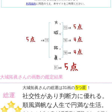
利用規約
に同意のうえ、本サイトをご利用ください。
大城拓眞さんの画数の鑑定結果
大城拓眞さんの総運は31画の
5つ星
！
総運
社交性があり判断力に優れる。
順風満帆な人生で円満な生活。