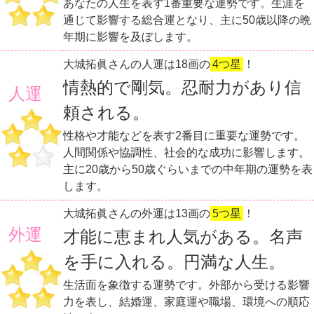
あなたの人生を表す1番重要な運勢です。生涯を
通じて影響する総合運となり、主に50歳以降の晩
年期に影響を及ぼします。
大城拓眞さんの人運は18画の
4つ星
！
情熱的で剛気。忍耐力があり信
人運
頼される。
性格や才能などを表す2番目に重要な運勢です。
人間関係や協調性、社会的な成功に影響します。
主に20歳から50歳ぐらいまでの中年期の運勢を表
します。
大城拓眞さんの外運は13画の
5つ星
！
外運
才能に恵まれ人気がある。名声
を手に入れる。円満な人生。
生活面を象徴する運勢です。外部から受ける影響
力を表し、結婚運、家庭運や職場、環境への順応