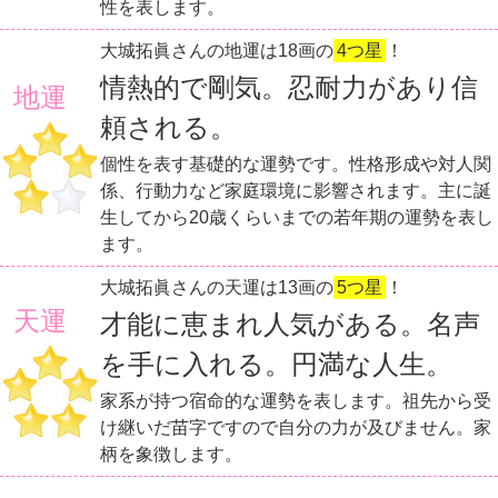
性を表します。
大城拓眞さんの地運は18画の
4つ星
！
情熱的で剛気。忍耐力があり信
地運
頼される。
個性を表す基礎的な運勢です。性格形成や対人関
係、行動力など家庭環境に影響されます。主に誕
生してから20歳くらいまでの若年期の運勢を表し
ます。
大城拓眞さんの天運は13画の
5つ星
！
天運
才能に恵まれ人気がある。名声
を手に入れる。円満な人生。
家系が持つ宿命的な運勢を表します。祖先から受
け継いだ苗字ですので自分の力が及びません。家
柄を象徴します。