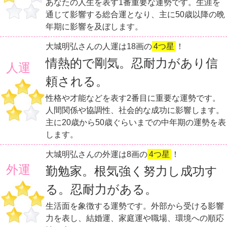
あなたの人生を表す1番重要な運勢です。生涯を
通じて影響する総合運となり、主に50歳以降の晩
年期に影響を及ぼします。
大城明弘さんの人運は18画の
4つ星
！
情熱的で剛気。忍耐力があり信
人運
頼される。
性格や才能などを表す2番目に重要な運勢です。
人間関係や協調性、社会的な成功に影響します。
主に20歳から50歳ぐらいまでの中年期の運勢を表
します。
大城明弘さんの外運は8画の
4つ星
！
外運
勤勉家。根気強く努力し成功す
る。忍耐力がある。
生活面を象徴する運勢です。外部から受ける影響
力を表し、結婚運、家庭運や職場、環境への順応