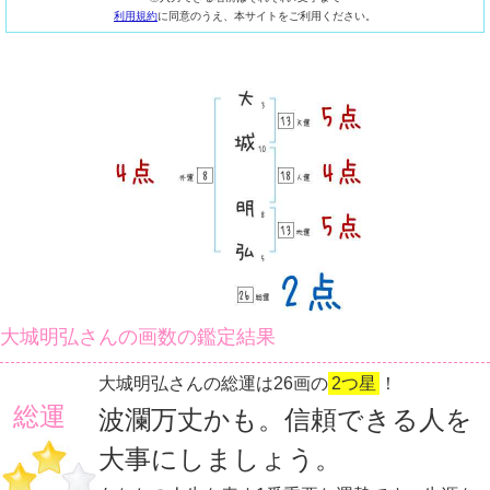
利用規約
に同意のうえ、本サイトをご利用ください。
大城明弘さんの画数の鑑定結果
大城明弘さんの総運は26画の
2つ星
！
総運
波瀾万丈かも。信頼できる人を
大事にしましょう。