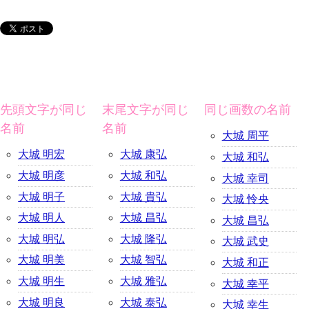
先頭文字が同じ
末尾文字が同じ
同じ画数の名前
名前
名前
大城 周平
大城 明宏
大城 康弘
大城 和弘
大城 明彦
大城 和弘
大城 幸司
大城 明子
大城 貴弘
大城 怜央
大城 明人
大城 昌弘
大城 昌弘
大城 明弘
大城 隆弘
大城 武史
大城 明美
大城 智弘
大城 和正
大城 明生
大城 雅弘
大城 幸平
大城 明良
大城 泰弘
大城 幸生