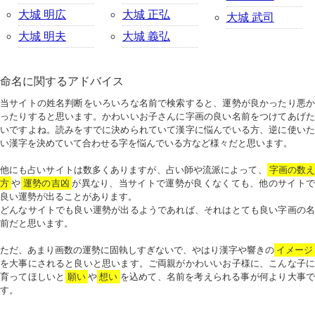
大城 明広
大城 正弘
大城 武司
大城 明夫
大城 義弘
命名に関するアドバイス
当サイトの姓名判断をいろいろな名前で検索すると、運勢が良かったり悪か
ったりすると思います。かわいいお子さんに字画の良い名前をつけてあげた
いですよね。読みをすでに決められていて漢字に悩んでいる方、逆に使いた
い漢字を決めていて合わせる字を悩んでいる方など様々だと思います。
他にも占いサイトは数多くありますが、占い師や流派によって、
字画の数
方
や
運勢の吉凶
が異なり、当サイトで運勢が良くなくても、他のサイトで
良い運勢が出ることがあります。
どんなサイトでも良い運勢が出るようであれば、それはとても良い字画の名
前だと思います。
ただ、あまり画数の運勢に固執しすぎないで、やはり漢字や響きの
イメージ
を大事にされると良いと思います。ご両親がかわいいお子様に、こんな子に
育ってほしいと
願い
や
想い
を込めて、名前を考えられる事が何より大事で
す。