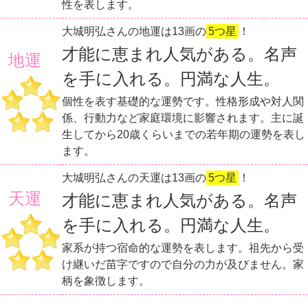
性を表します。
大城明弘さんの地運は13画の
5つ星
！
才能に恵まれ人気がある。名声
地運
を手に入れる。円満な人生。
個性を表す基礎的な運勢です。性格形成や対人関
係、行動力など家庭環境に影響されます。主に誕
生してから20歳くらいまでの若年期の運勢を表し
ます。
大城明弘さんの天運は13画の
5つ星
！
天運
才能に恵まれ人気がある。名声
を手に入れる。円満な人生。
家系が持つ宿命的な運勢を表します。祖先から受
け継いだ苗字ですので自分の力が及びません。家
柄を象徴します。