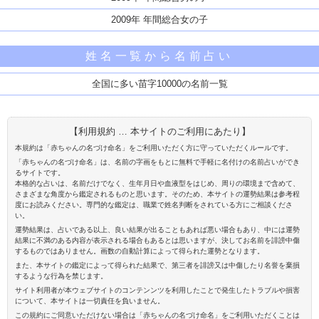
2009年 年間総合女の子
姓名一覧から名前占い
全国に多い苗字10000の名前一覧
【利用規約 … 本サイトのご利用にあたり】
本規約は「赤ちゃんの名づけ命名」をご利用いただく方に守っていただくルールです。
「赤ちゃんの名づけ命名」は、名前の字画をもとに無料で手軽に名付けの名前占いができ
るサイトです。
本格的な占いは、名前だけでなく、生年月日や血液型をはじめ、周りの環境まで含めて、
さまざまな角度から鑑定されるものと思います。そのため、本サイトの運勢結果は参考程
度にお読みください。専門的な鑑定は、職業で姓名判断をされている方にご相談くださ
い。
運勢結果は、占いである以上、良い結果が出ることもあれば悪い場合もあり、中には運勢
結果に不満のある内容が表示される場合もあるとは思いますが、決してお名前を誹謗中傷
するものではありません。画数の自動計算によって得られた運勢となります。
また、本サイトの鑑定によって得られた結果で、第三者を誹謗又は中傷したり名誉を棄損
するような行為を禁じます。
サイト利用者が本ウェブサイトのコンテンンツを利用したことで発生したトラブルや損害
について、本サイトは一切責任を負いません。
この規約にご同意いただけない場合は「赤ちゃんの名づけ命名」をご利用いただくことは