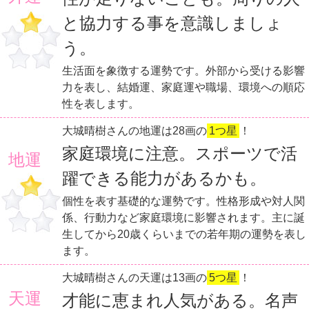
と協力する事を意識しましょ
う。
生活面を象徴する運勢です。外部から受ける影響
力を表し、結婚運、家庭運や職場、環境への順応
性を表します。
大城晴樹さんの地運は28画の
1つ星
！
家庭環境に注意。スポーツで活
地運
躍できる能力があるかも。
個性を表す基礎的な運勢です。性格形成や対人関
係、行動力など家庭環境に影響されます。主に誕
生してから20歳くらいまでの若年期の運勢を表し
ます。
大城晴樹さんの天運は13画の
5つ星
！
天運
才能に恵まれ人気がある。名声