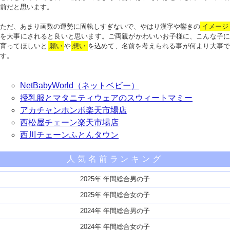
前だと思います。
ただ、あまり画数の運勢に固執しすぎないで、やはり漢字や響きの
イメージ
を大事にされると良いと思います。ご両親がかわいいお子様に、こんな子に
育ってほしいと
願い
や
想い
を込めて、名前を考えられる事が何より大事で
す。
NetBabyWorld（ネットベビー）
授乳服とマタニティウェアのスウィートマミー
アカチャンホンポ楽天市場店
西松屋チェーン楽天市場店
西川チェーンふとんタウン
人気名前ランキング
2025年 年間総合男の子
2025年 年間総合女の子
2024年 年間総合男の子
2024年 年間総合女の子