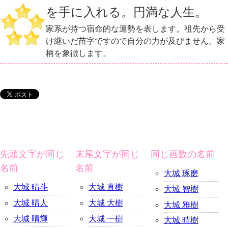
を手に入れる。円満な人生。
家系が持つ宿命的な運勢を表します。祖先から受
け継いだ苗字ですので自分の力が及びません。家
柄を象徴します。
先頭文字が同じ
末尾文字が同じ
同じ画数の名前
名前
名前
大城 琢磨
大城 晴斗
大城 直樹
大城 智樹
大城 晴人
大城 大樹
大城 雅樹
大城 晴輝
大城 一樹
大城 晴樹