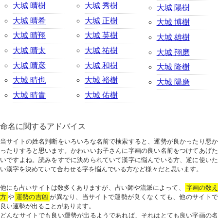
大城 晴樹
大城 秀樹
大城 陽樹
大城 晴希
大城 正樹
大城 博樹
大城 晴翔
大城 英樹
大城 雄樹
大城 晴太
大城 祐樹
大城 翔磨
大城 晴彦
大城 和樹
大城 隆樹
大城 晴也
大城 裕樹
大城 陽磨
大城 晴貴
大城 佑樹
命名に関するアドバイス
当サイトの姓名判断をいろいろな名前で検索すると、運勢が良かったり悪か
ったりすると思います。かわいいお子さんに字画の良い名前をつけてあげた
いですよね。読みをすでに決められていて漢字に悩んでいる方、逆に使いた
い漢字を決めていて合わせる字を悩んでいる方など様々だと思います。
他にも占いサイトは数多くありますが、占い師や流派によって、
字画の数
方
や
運勢の吉凶
が異なり、当サイトで運勢が良くなくても、他のサイトで
良い運勢が出ることがあります。
どんなサイトでも良い運勢が出るようであれば、それはとても良い字画の名