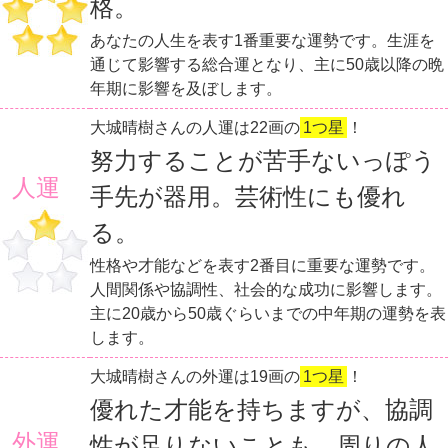
格。
あなたの人生を表す1番重要な運勢です。生涯を
通じて影響する総合運となり、主に50歳以降の晩
年期に影響を及ぼします。
大城晴樹さんの人運は22画の
1つ星
！
努力することが苦手ないっぽう
人運
手先が器用。芸術性にも優れ
る。
性格や才能などを表す2番目に重要な運勢です。
人間関係や協調性、社会的な成功に影響します。
主に20歳から50歳ぐらいまでの中年期の運勢を表
します。
大城晴樹さんの外運は19画の
1つ星
！
優れた才能を持ちますが、協調
外運
性が足りないことも。周りの人