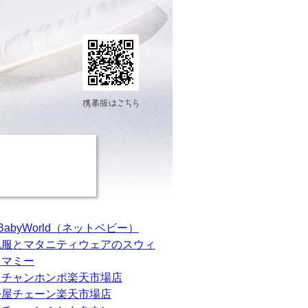
tBabyWorld（ネットベビー）
乳服とマタニティウェアのスウィ
トマミー
カチャンホンポ楽天市場店
松屋チェーン楽天市場店