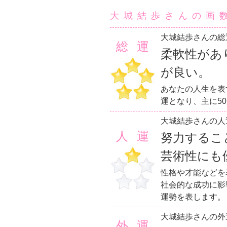
大城結歩さんの画
大城結歩さんの総
総運
柔軟性があ
が良い。
あなたの人生を表
運となり、主に5
大城結歩さんの人
人運
努力するこ
芸術性にも
性格や才能などを
社会的な成功に影
運勢を表します。
大城結歩さんの外
外運