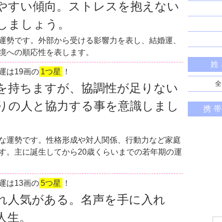
やすい傾向。ストレスを抱えない
しましょう。
運勢です。外部から受ける影響力を表し、結婚運、
境への順応性を表します。
姓
運は19画の
1つ星
！
全
を持ちますが、協調性が足りない
りの人と協力する事を意識しまし
携
な運勢です。性格形成や対人関係、行動力など家庭
す。主に誕生してから20歳くらいまでの若年期の運
運は13画の
5つ星
！
れ人気がある。名声を手に入れ
人生。