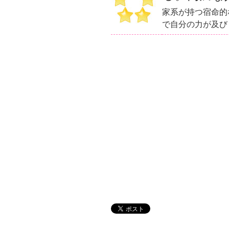
家系が持つ宿命的
で自分の力が及び