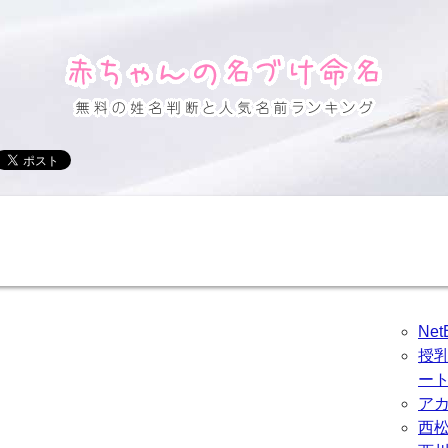
Ne
授
ー
ア
西