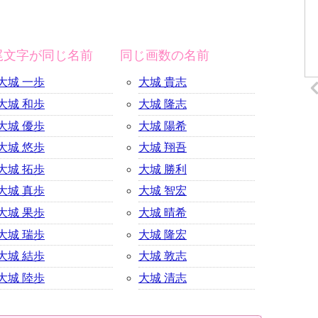
尾文字が同じ名前
同じ画数の名前
大城 一歩
大城 貴志
大城 和歩
大城 隆志
大城 優歩
大城 陽希
大城 悠歩
大城 翔吾
大城 拓歩
大城 勝利
大城 真歩
大城 智宏
大城 果歩
大城 晴希
大城 瑞歩
大城 隆宏
大城 結歩
大城 敦志
大城 陸歩
大城 清志