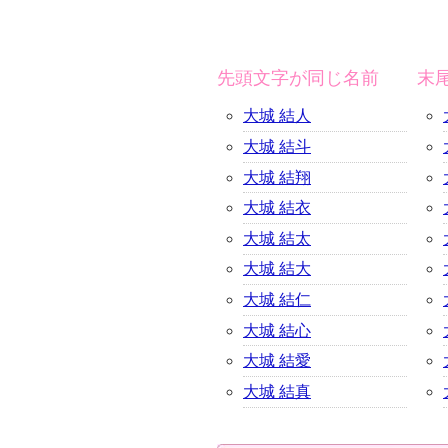
先頭文字が同じ名前
末
大城 結人
大城 結斗
大城 結翔
大城 結衣
大城 結太
大城 結大
大城 結仁
大城 結心
大城 結愛
大城 結真