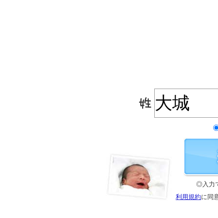
◎入力
利用規約
に同