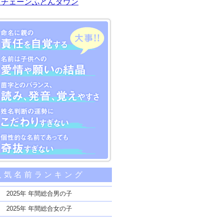
川チェーンふとんタウン
大事な5つのポイント
人気名前ランキング
親の責任を自覚する
子供への愛情や願いの結晶
2025年 年間総合男の子
のバランス、読み、発音、覚えやすさ
2025年 年間総合女の子
断の運勢にこだわりすぎない