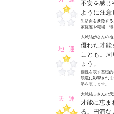
不安を感じ
ように注意
生活面を象徴する
家庭運や職場、環
大城結歩さんの地
優れた才能
地運
ことも。周
ょう。
個性を表す基礎的
環境に影響されま
勢を表します。
大城結歩さんの天
天運
才能に恵ま
る。円満な