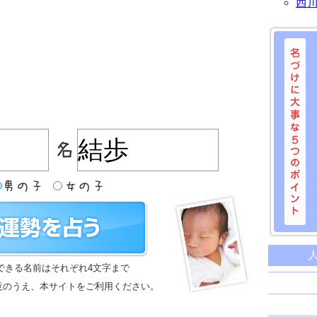
西
名づけに
命名に
できる名前はそれぞれ4文字まで
名前は
意のうえ、本サイトをご利用ください。
苗字と
姓名判