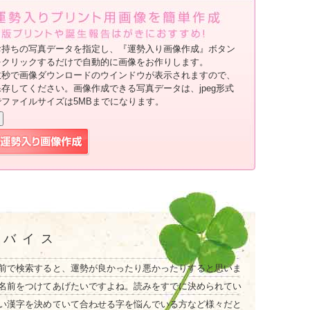
お持ちの写真データを指定し、『運勢入り画像作成』ボタン
をクリックするだけで自動的に画像をお作りします。
数秒で画像ダウンロードのウインドウが表示されますので、
保存してください。画像作成できる写真データは、jpeg形式
でファイルサイズは5MBまでになります。
ドバイス
前で検索すると、運勢が良かったり悪かったりすると思いま
名前をつけてあげたいですよね。読みをすでに決められてい
い漢字を決めていて合わせる字を悩んでいる方など様々だと