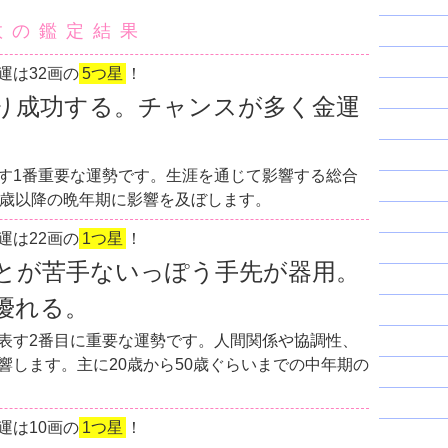
数の鑑定結果
運は32画の
5つ星
！
り成功する。チャンスが多く金運
す1番重要な運勢です。生涯を通じて影響する総合
0歳以降の晩年期に影響を及ぼします。
運は22画の
1つ星
！
とが苦手ないっぽう手先が器用。
優れる。
表す2番目に重要な運勢です。人間関係や協調性、
響します。主に20歳から50歳ぐらいまでの中年期の
運は10画の
1つ星
！