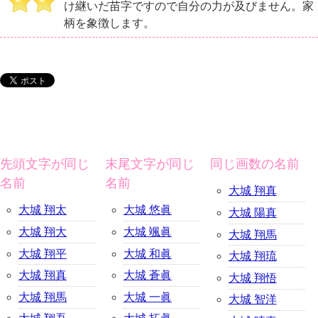
け継いだ苗字ですので自分の力が及びません。家
柄を象徴します。
先頭文字が同じ
末尾文字が同じ
同じ画数の名前
名前
名前
大城 翔真
大城 翔太
大城 悠眞
大城 陽真
大城 翔大
大城 颯眞
大城 翔馬
大城 翔平
大城 和眞
大城 翔琉
大城 翔真
大城 蒼眞
大城 翔悟
大城 翔馬
大城 一眞
大城 智洋