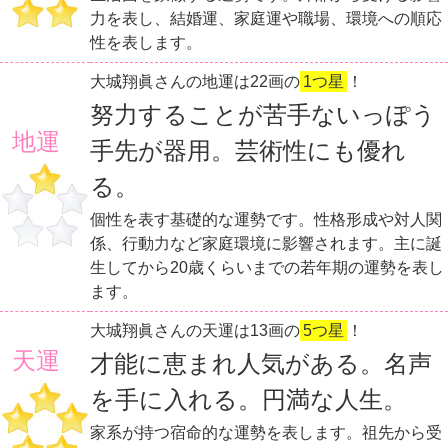
力を表し、結婚運、家庭運や職場、環境への順応
性を表します。
大城翔眞さんの地運は22画の
1つ星
！
努力することが苦手ないっぽう
地運
手先が器用。芸術性にも優れ
る。
個性を表す基礎的な運勢です。性格形成や対人関
係、行動力など家庭環境に影響されます。主に誕
生してから20歳くらいまでの若年期の運勢を表し
ます。
大城翔眞さんの天運は13画の
5つ星
！
天運
才能に恵まれ人気がある。名声
を手に入れる。円満な人生。
家系が持つ宿命的な運勢を表します。祖先から受