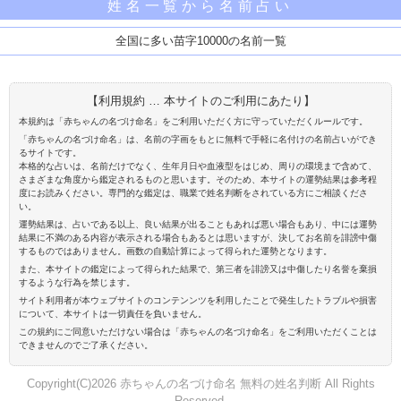
姓名一覧から名前占い
全国に多い苗字10000の名前一覧
【利用規約 … 本サイトのご利用にあたり】
本規約は「赤ちゃんの名づけ命名」をご利用いただく方に守っていただくルールです。
「赤ちゃんの名づけ命名」は、名前の字画をもとに無料で手軽に名付けの名前占いができ
るサイトです。
本格的な占いは、名前だけでなく、生年月日や血液型をはじめ、周りの環境まで含めて、
さまざまな角度から鑑定されるものと思います。そのため、本サイトの運勢結果は参考程
度にお読みください。専門的な鑑定は、職業で姓名判断をされている方にご相談くださ
い。
運勢結果は、占いである以上、良い結果が出ることもあれば悪い場合もあり、中には運勢
結果に不満のある内容が表示される場合もあるとは思いますが、決してお名前を誹謗中傷
するものではありません。画数の自動計算によって得られた運勢となります。
また、本サイトの鑑定によって得られた結果で、第三者を誹謗又は中傷したり名誉を棄損
するような行為を禁じます。
サイト利用者が本ウェブサイトのコンテンンツを利用したことで発生したトラブルや損害
について、本サイトは一切責任を負いません。
この規約にご同意いただけない場合は「赤ちゃんの名づけ命名」をご利用いただくことは
できませんのでご了承ください。
Copyright(C)2026 赤ちゃんの名づけ命名 無料の姓名判断 All Rights
Reserved.