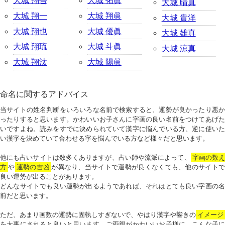
大城 翔吾
大城 拓眞
大城 晴真
大城 翔一
大城 翔眞
大城 貴洋
大城 翔也
大城 優眞
大城 雄真
大城 翔琉
大城 斗眞
大城 涼真
大城 翔汰
大城 陽眞
命名に関するアドバイス
当サイトの姓名判断をいろいろな名前で検索すると、運勢が良かったり悪か
ったりすると思います。かわいいお子さんに字画の良い名前をつけてあげた
いですよね。読みをすでに決められていて漢字に悩んでいる方、逆に使いた
い漢字を決めていて合わせる字を悩んでいる方など様々だと思います。
他にも占いサイトは数多くありますが、占い師や流派によって、
字画の数
方
や
運勢の吉凶
が異なり、当サイトで運勢が良くなくても、他のサイトで
良い運勢が出ることがあります。
どんなサイトでも良い運勢が出るようであれば、それはとても良い字画の名
前だと思います。
ただ、あまり画数の運勢に固執しすぎないで、やはり漢字や響きの
イメージ
を大事にされると良いと思います。ご両親がかわいいお子様に、こんな子に