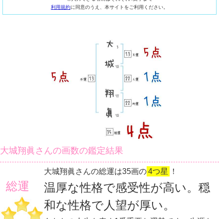
利用規約
に同意のうえ、本サイトをご利用ください。
大城翔眞さんの画数の鑑定結果
大城翔眞さんの総運は35画の
4つ星
！
総運
温厚な性格で感受性が高い。穏
和な性格で人望が厚い。