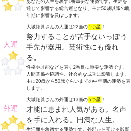
あなたの人生を表す1番重要な運勢です。生涯を
通じて影響する総合運となり、主に50歳以降の晩
年期に影響を及ぼします。
大城翔眞さんの人運は22画の
1つ星
！
努力することが苦手ないっぽう
人運
手先が器用。芸術性にも優れ
る。
性格や才能などを表す2番目に重要な運勢です。
人間関係や協調性、社会的な成功に影響します。
主に20歳から50歳ぐらいまでの中年期の運勢を表
します。
大城翔眞さんの外運は13画の
5つ星
！
外運
才能に恵まれ人気がある。名声
を手に入れる。円満な人生。
生活面を象徴する運勢です。外部から受ける影響