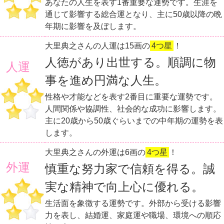
あなたの人生を表す1番重要な運勢です。生涯を
通じて影響する総合運となり、主に50歳以降の晩
年期に影響を及ぼします。
大里典之さんの人運は15画の
4つ星
！
人徳があり出世する。順調に物
人運
事を進め円満な人生。
性格や才能などを表す2番目に重要な運勢です。
人間関係や協調性、社会的な成功に影響します。
主に20歳から50歳ぐらいまでの中年期の運勢を表
します。
大里典之さんの外運は6画の
4つ星
！
外運
慎重な努力家で信頼を得る。誠
実な精神で向上心に優れる。
生活面を象徴する運勢です。外部から受ける影響
力を表し、結婚運、家庭運や職場、環境への順応