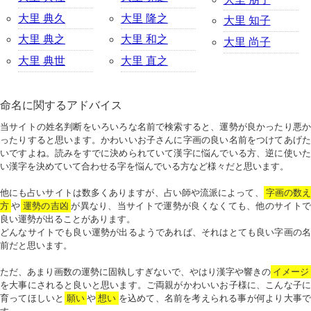
大里 典久
大里 隆之
大里 知子
大里 典之
大里 和之
大里 尚子
大里 典世
大里 直之
命名に関するアドバイス
当サイトの姓名判断をいろいろな名前で検索すると、運勢が良かったり悪か
ったりすると思います。かわいいお子さんに字画の良い名前をつけてあげた
いですよね。読みをすでに決められていて漢字に悩んでいる方、逆に使いた
い漢字を決めていて合わせる字を悩んでいる方など様々だと思います。
他にも占いサイトは数多くありますが、占い師や流派によって、
字画の数
方
や
運勢の吉凶
が異なり、当サイトで運勢が良くなくても、他のサイトで
良い運勢が出ることがあります。
どんなサイトでも良い運勢が出るようであれば、それはとても良い字画の名
前だと思います。
ただ、あまり画数の運勢に固執しすぎないで、やはり漢字や響きの
イメージ
を大事にされると良いと思います。ご両親がかわいいお子様に、こんな子に
育ってほしいと
願い
や
想い
を込めて、名前を考えられる事が何より大事で