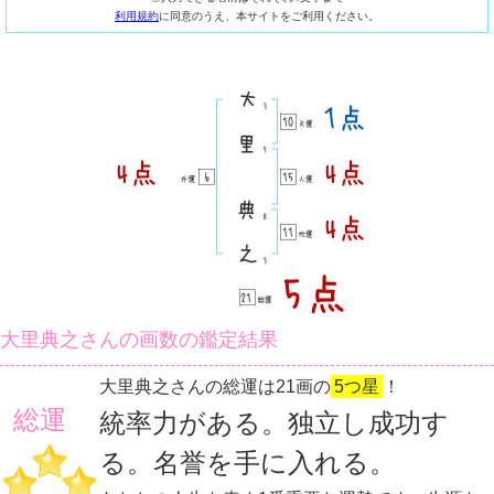
利用規約
に同意のうえ、本サイトをご利用ください。
大里典之さんの画数の鑑定結果
大里典之さんの総運は21画の
5つ星
！
総運
統率力がある。独立し成功す
る。名誉を手に入れる。