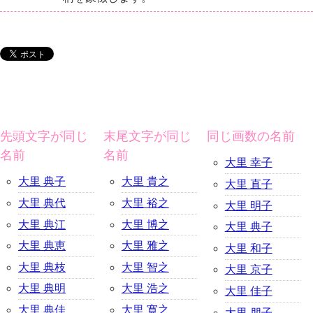
先頭文字が同じ
末尾文字が同じ
同じ画数の名前
名前
名前
大里 幸子
大里 典子
大里 貴之
大里 直子
大里 典代
大里 裕之
大里 明子
大里 典江
大里 博之
大里 典子
大里 典恵
大里 雅之
大里 和子
大里 典枝
大里 智之
大里 京子
大里 典明
大里 浩之
大里 佳子
大里 典佳
大里 寛之
大里 朋子