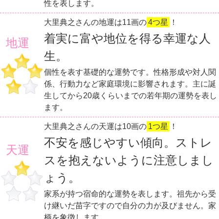
性を表します。
大里典之さんの地運は11画の
4つ星
！
着実に富や地位を得る幸運な人
地運
生。
個性を表す基礎的な運勢です。性格形成や対人関
係、行動力など家庭環境に影響されます。主に誕
生してから20歳くらいまでの若年期の運勢を表し
ます。
大里典之さんの天運は10画の
1つ星
！
不安を感じやすい傾向。ストレ
天運
スを抱えないように注意しまし
ょう。
家系が持つ宿命的な運勢を表します。祖先から受
け継いだ苗字ですので自分の力が及びません。家
柄を象徴します。