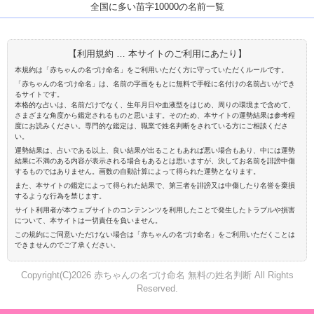
全国に多い苗字10000の名前一覧
【利用規約 … 本サイトのご利用にあたり】
本規約は「赤ちゃんの名づけ命名」をご利用いただく方に守っていただくルールです。
「赤ちゃんの名づけ命名」は、名前の字画をもとに無料で手軽に名付けの名前占いができ
るサイトです。
本格的な占いは、名前だけでなく、生年月日や血液型をはじめ、周りの環境まで含めて、
さまざまな角度から鑑定されるものと思います。そのため、本サイトの運勢結果は参考程
度にお読みください。専門的な鑑定は、職業で姓名判断をされている方にご相談くださ
い。
運勢結果は、占いである以上、良い結果が出ることもあれば悪い場合もあり、中には運勢
結果に不満のある内容が表示される場合もあるとは思いますが、決してお名前を誹謗中傷
するものではありません。画数の自動計算によって得られた運勢となります。
また、本サイトの鑑定によって得られた結果で、第三者を誹謗又は中傷したり名誉を棄損
するような行為を禁じます。
サイト利用者が本ウェブサイトのコンテンンツを利用したことで発生したトラブルや損害
について、本サイトは一切責任を負いません。
この規約にご同意いただけない場合は「赤ちゃんの名づけ命名」をご利用いただくことは
できませんのでご了承ください。
Copyright(C)2026 赤ちゃんの名づけ命名 無料の姓名判断 All Rights
Reserved.