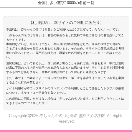
全国に多い苗字10000の名前一覧
【利用規約 … 本サイトのご利用にあたり】
本規約は「赤ちゃんの名づけ命名」をご利用いただく方に守っていただくルールです。
「赤ちゃんの名づけ命名」は、名前の字画をもとに無料で手軽に名付けの名前占いができ
るサイトです。
本格的な占いは、名前だけでなく、生年月日や血液型をはじめ、周りの環境まで含めて、
さまざまな角度から鑑定されるものと思います。そのため、本サイトの運勢結果は参考程
度にお読みください。専門的な鑑定は、職業で姓名判断をされている方にご相談くださ
い。
運勢結果は、占いである以上、良い結果が出ることもあれば悪い場合もあり、中には運勢
結果に不満のある内容が表示される場合もあるとは思いますが、決してお名前を誹謗中傷
するものではありません。画数の自動計算によって得られた運勢となります。
また、本サイトの鑑定によって得られた結果で、第三者を誹謗又は中傷したり名誉を棄損
するような行為を禁じます。
サイト利用者が本ウェブサイトのコンテンンツを利用したことで発生したトラブルや損害
について、本サイトは一切責任を負いません。
この規約にご同意いただけない場合は「赤ちゃんの名づけ命名」をご利用いただくことは
できませんのでご了承ください。
Copyright(C)2026 赤ちゃんの名づけ命名 無料の姓名判断 All Rights
Reserved.