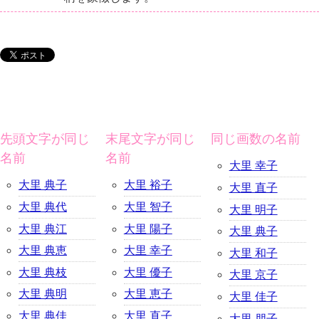
先頭文字が同じ
末尾文字が同じ
同じ画数の名前
名前
名前
大里 幸子
大里 典子
大里 裕子
大里 直子
大里 典代
大里 智子
大里 明子
大里 典江
大里 陽子
大里 典子
大里 典恵
大里 幸子
大里 和子
大里 典枝
大里 優子
大里 京子
大里 典明
大里 恵子
大里 佳子
大里 典佳
大里 直子
大里 朋子