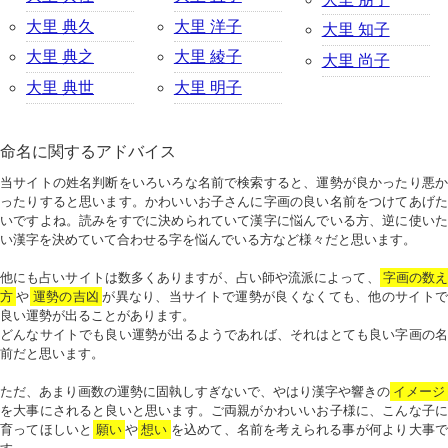
大里 典久
大里 洋子
大里 知子
大里 典之
大里 綾子
大里 尚子
大里 典世
大里 明子
命名に関するアドバイス
当サイトの姓名判断をいろいろな名前で検索すると、運勢が良かったり悪か
ったりすると思います。かわいいお子さんに字画の良い名前をつけてあげた
いですよね。読みをすでに決められていて漢字に悩んでいる方、逆に使いた
い漢字を決めていて合わせる字を悩んでいる方など様々だと思います。
他にも占いサイトは数多くありますが、占い師や流派によって、
字画の数
方
や
運勢の吉凶
が異なり、当サイトで運勢が良くなくても、他のサイトで
良い運勢が出ることがあります。
どんなサイトでも良い運勢が出るようであれば、それはとても良い字画の名
前だと思います。
ただ、あまり画数の運勢に固執しすぎないで、やはり漢字や響きの
イメージ
を大事にされると良いと思います。ご両親がかわいいお子様に、こんな子に
育ってほしいと
願い
や
想い
を込めて、名前を考えられる事が何より大事で