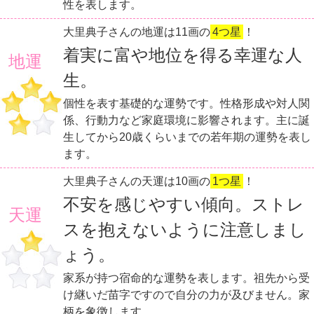
性を表します。
大里典子さんの地運は11画の
4つ星
！
着実に富や地位を得る幸運な人
地運
生。
個性を表す基礎的な運勢です。性格形成や対人関
係、行動力など家庭環境に影響されます。主に誕
生してから20歳くらいまでの若年期の運勢を表し
ます。
大里典子さんの天運は10画の
1つ星
！
不安を感じやすい傾向。ストレ
天運
スを抱えないように注意しまし
ょう。
家系が持つ宿命的な運勢を表します。祖先から受
け継いだ苗字ですので自分の力が及びません。家
柄を象徴します。