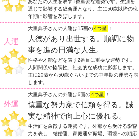
あなたの人生を表す1番重要な運勢です。生涯を
通じて影響する総合運となり、主に50歳以降の晩
年期に影響を及ぼします。
大里典子さんの人運は15画の
4つ星
！
人徳があり出世する。順調に物
人運
事を進め円満な人生。
性格や才能などを表す2番目に重要な運勢です。
人間関係や協調性、社会的な成功に影響します。
主に20歳から50歳ぐらいまでの中年期の運勢を表
します。
大里典子さんの外運は6画の
4つ星
！
外運
慎重な努力家で信頼を得る。誠
実な精神で向上心に優れる。
生活面を象徴する運勢です。外部から受ける影響
力を表し、結婚運、家庭運や職場、環境への順応