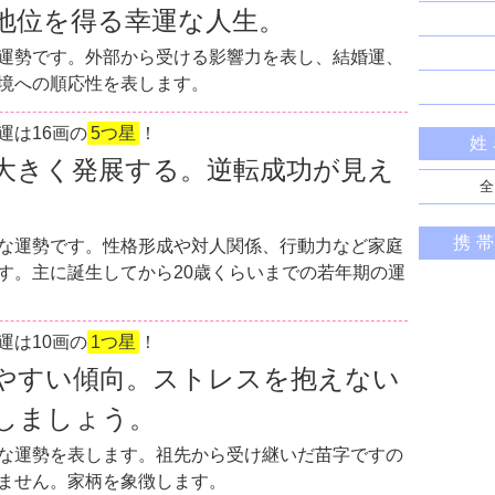
地位を得る幸運な人生。
運勢です。外部から受ける影響力を表し、結婚運、
境への順応性を表します。
運は16画の
5つ星
！
姓
大きく発展する。逆転成功が見え
全
携
な運勢です。性格形成や対人関係、行動力など家庭
す。主に誕生してから20歳くらいまでの若年期の運
運は10画の
1つ星
！
やすい傾向。ストレスを抱えない
しましょう。
な運勢を表します。祖先から受け継いだ苗字ですの
ません。家柄を象徴します。