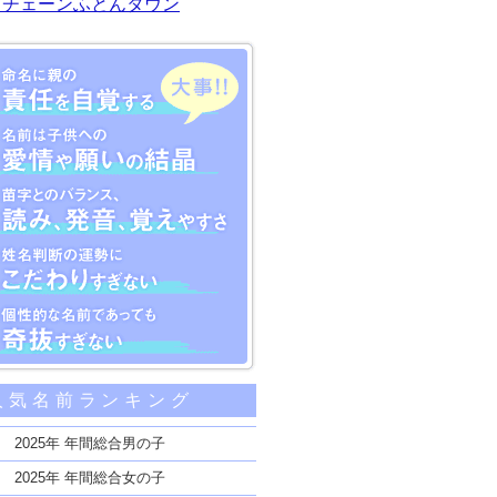
川チェーンふとんタウン
大事な5つのポイント
人気名前ランキング
親の責任を自覚する
子供への愛情や願いの結晶
2025年 年間総合男の子
のバランス、読み、発音、覚えやすさ
2025年 年間総合女の子
断の運勢にこだわりすぎない