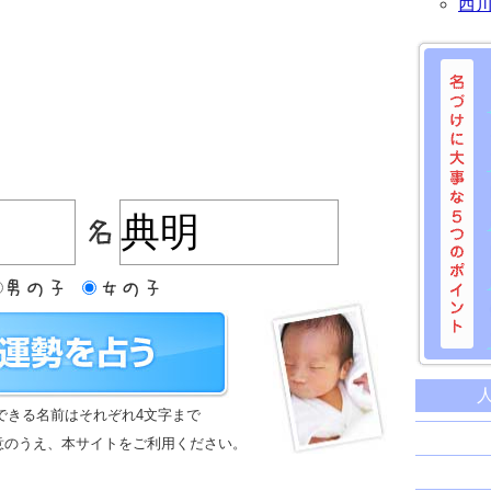
西
名づけに
命名に
できる名前はそれぞれ4文字まで
名前は
意のうえ、本サイトをご利用ください。
苗字と
姓名判