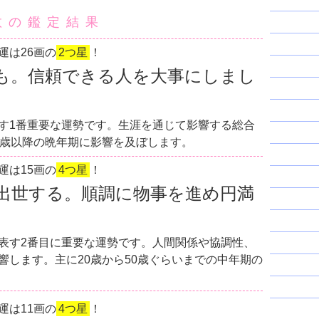
数の鑑定結果
運は26画の
2つ星
！
も。信頼できる人を大事にしまし
す1番重要な運勢です。生涯を通じて影響する総合
0歳以降の晩年期に影響を及ぼします。
運は15画の
4つ星
！
出世する。順調に物事を進め円満
表す2番目に重要な運勢です。人間関係や協調性、
響します。主に20歳から50歳ぐらいまでの中年期の
運は11画の
4つ星
！