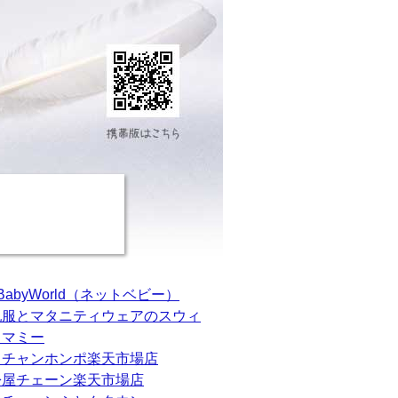
tBabyWorld（ネットベビー）
乳服とマタニティウェアのスウィ
トマミー
カチャンホンポ楽天市場店
松屋チェーン楽天市場店