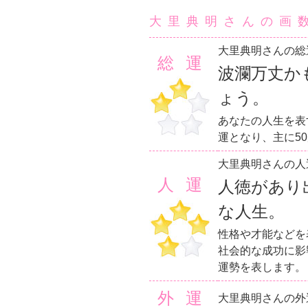
大里典明さんの画
大里典明さんの総
総運
波瀾万丈か
ょう。
あなたの人生を表
運となり、主に5
大里典明さんの人
人運
人徳があり
な人生。
性格や才能などを
社会的な成功に影
運勢を表します。
外運
大里典明さんの外