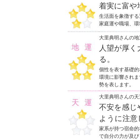
着実に富や
生活面を象徴する
家庭運や職場、環
大里典明さんの地
地運
人望が厚く
る。
個性を表す基礎的
環境に影響されま
勢を表します。
大里典明さんの天
天運
不安を感じ
ように注意
家系が持つ宿命的
で自分の力が及び