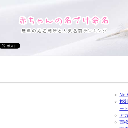
Ne
授
ー
ア
西