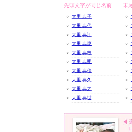
先頭文字が同じ名前
末
大里 典子
大里 典代
大里 典江
大里 典恵
大里 典枝
大里 典明
大里 典佳
大里 典久
大里 典之
大里 典世