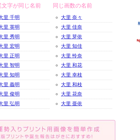
尾文字が同じ名前
同じ画数の名前
大里 千明
大里 奈々
大里 英明
大里 佳奈
大里 秀明
大里 芽依
大里 宏明
大里 知佳
大里 正明
大里 怜奈
大里 智明
大里 和花
大里 知明
大里 幸枝
大里 義明
大里 和枝
大里 俊明
大里 花奈
大里 弘明
大里 亜依