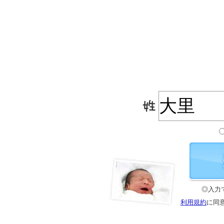
◎入力
利用規約
に同