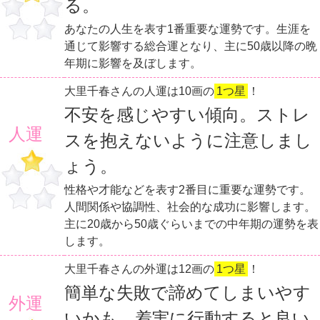
る。
あなたの人生を表す1番重要な運勢です。生涯を
通じて影響する総合運となり、主に50歳以降の晩
年期に影響を及ぼします。
大里千春さんの人運は10画の
1つ星
！
不安を感じやすい傾向。ストレ
人運
スを抱えないように注意しまし
ょう。
性格や才能などを表す2番目に重要な運勢です。
人間関係や協調性、社会的な成功に影響します。
主に20歳から50歳ぐらいまでの中年期の運勢を表
します。
大里千春さんの外運は12画の
1つ星
！
簡単な失敗で諦めてしまいやす
外運
いかも。着実に行動すると良い