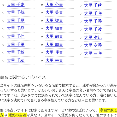
大里 千恵
大里 心春
大里 千秋
大里 千鶴
大里 美春
大里 千咲
大里 千夏
大里 智春
大里 千香
大里 千晶
大里 知春
大里 千波
大里 千佳
大里 胡春
大里 夕紀
大里 千里
大里 瑚春
大里 夕香
大里 千秋
大里 呼春
大里 三咲
大里 千穂
大里 来春
命名に関するアドバイス
当サイトの姓名判断をいろいろな名前で検索すると、運勢が良かったり悪か
ったりすると思います。かわいいお子さんに字画の良い名前をつけてあげた
いですよね。読みをすでに決められていて漢字に悩んでいる方、逆に使いた
い漢字を決めていて合わせる字を悩んでいる方など様々だと思います。
他にも占いサイトは数多くありますが、占い師や流派によって、
字画の数
方
や
運勢の吉凶
が異なり、当サイトで運勢が良くなくても、他のサイトで