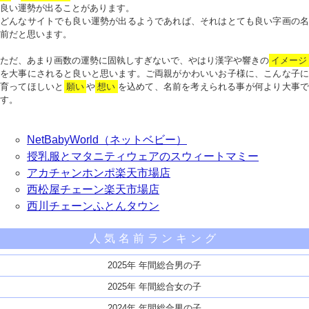
良い運勢が出ることがあります。
どんなサイトでも良い運勢が出るようであれば、それはとても良い字画の名
前だと思います。
ただ、あまり画数の運勢に固執しすぎないで、やはり漢字や響きの
イメージ
を大事にされると良いと思います。ご両親がかわいいお子様に、こんな子に
育ってほしいと
願い
や
想い
を込めて、名前を考えられる事が何より大事で
す。
NetBabyWorld（ネットベビー）
授乳服とマタニティウェアのスウィートマミー
アカチャンホンポ楽天市場店
西松屋チェーン楽天市場店
西川チェーンふとんタウン
人気名前ランキング
2025年 年間総合男の子
2025年 年間総合女の子
2024年 年間総合男の子