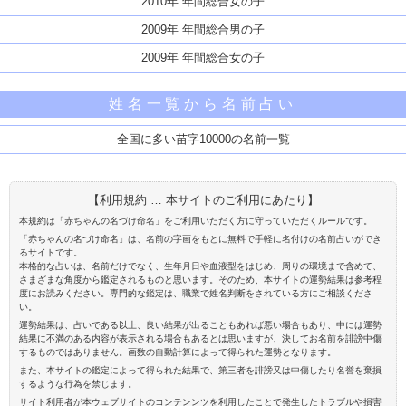
2010年 年間総合女の子
2009年 年間総合男の子
2009年 年間総合女の子
姓名一覧から名前占い
全国に多い苗字10000の名前一覧
【利用規約 … 本サイトのご利用にあたり】
本規約は「赤ちゃんの名づけ命名」をご利用いただく方に守っていただくルールです。
「赤ちゃんの名づけ命名」は、名前の字画をもとに無料で手軽に名付けの名前占いができ
るサイトです。
本格的な占いは、名前だけでなく、生年月日や血液型をはじめ、周りの環境まで含めて、
さまざまな角度から鑑定されるものと思います。そのため、本サイトの運勢結果は参考程
度にお読みください。専門的な鑑定は、職業で姓名判断をされている方にご相談くださ
い。
運勢結果は、占いである以上、良い結果が出ることもあれば悪い場合もあり、中には運勢
結果に不満のある内容が表示される場合もあるとは思いますが、決してお名前を誹謗中傷
するものではありません。画数の自動計算によって得られた運勢となります。
また、本サイトの鑑定によって得られた結果で、第三者を誹謗又は中傷したり名誉を棄損
するような行為を禁じます。
サイト利用者が本ウェブサイトのコンテンンツを利用したことで発生したトラブルや損害