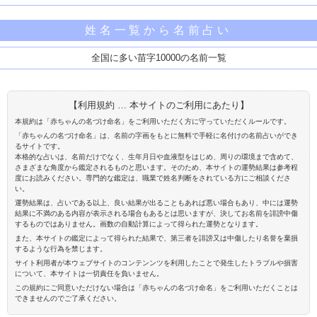
姓名一覧から名前占い
全国に多い苗字10000の名前一覧
【利用規約 … 本サイトのご利用にあたり】
本規約は「赤ちゃんの名づけ命名」をご利用いただく方に守っていただくルールです。
「赤ちゃんの名づけ命名」は、名前の字画をもとに無料で手軽に名付けの名前占いができ
るサイトです。
本格的な占いは、名前だけでなく、生年月日や血液型をはじめ、周りの環境まで含めて、
さまざまな角度から鑑定されるものと思います。そのため、本サイトの運勢結果は参考程
度にお読みください。専門的な鑑定は、職業で姓名判断をされている方にご相談くださ
い。
運勢結果は、占いである以上、良い結果が出ることもあれば悪い場合もあり、中には運勢
結果に不満のある内容が表示される場合もあるとは思いますが、決してお名前を誹謗中傷
するものではありません。画数の自動計算によって得られた運勢となります。
また、本サイトの鑑定によって得られた結果で、第三者を誹謗又は中傷したり名誉を棄損
するような行為を禁じます。
サイト利用者が本ウェブサイトのコンテンンツを利用したことで発生したトラブルや損害
について、本サイトは一切責任を負いません。
この規約にご同意いただけない場合は「赤ちゃんの名づけ命名」をご利用いただくことは
できませんのでご了承ください。