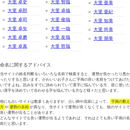
大里 卓史
大里 智哉
大里 亜美
大里 卓郎
大里 卓哉
大里 亜紀
大里 卓司
大里 俊哉
大里 知美
大里 卓矢
大里 一哉
大里 尚美
大里 卓磨
大里 友哉
大里 朋美
大里 卓真
大里 哲哉
命名に関するアドバイス
当サイトの姓名判断をいろいろな名前で検索すると、運勢が良かったり悪か
ったりすると思います。かわいいお子さんに字画の良い名前をつけてあげた
いですよね。読みをすでに決められていて漢字に悩んでいる方、逆に使いた
い漢字を決めていて合わせる字を悩んでいる方など様々だと思います。
他にも占いサイトは数多くありますが、占い師や流派によって、
字画の数
方
や
運勢の吉凶
が異なり、当サイトで運勢が良くなくても、他のサイトで
良い運勢が出ることがあります。
どんなサイトでも良い運勢が出るようであれば、それはとても良い字画の名
前だと思います。