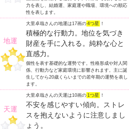
力を表し、結婚運、家庭運や職場、環境への順応
性を表します。
大里卓哉さんの地運は17画の
4つ星
！
積極的な行動力。地位を気づき
地運
財産を手に入れる。純粋な心と
直感力。
個性を表す基礎的な運勢です。性格形成や対人関
係、行動力など家庭環境に影響されます。主に誕
生してから20歳くらいまでの若年期の運勢を表し
ます。
大里卓哉さんの天運は10画の
1つ星
！
不安を感じやすい傾向。ストレ
天運
スを抱えないように注意しまし
ょう。