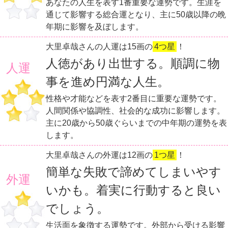
あなたの人生を表す1番重要な運勢です。生涯を
通じて影響する総合運となり、主に50歳以降の晩
年期に影響を及ぼします。
大里卓哉さんの人運は15画の
4つ星
！
人徳があり出世する。順調に物
人運
事を進め円満な人生。
性格や才能などを表す2番目に重要な運勢です。
人間関係や協調性、社会的な成功に影響します。
主に20歳から50歳ぐらいまでの中年期の運勢を表
します。
大里卓哉さんの外運は12画の
1つ星
！
簡単な失敗で諦めてしまいやす
外運
いかも。着実に行動すると良い
でしょう。
生活面を象徴する運勢です。外部から受ける影響