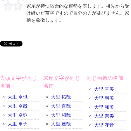
家系が持つ宿命的な運勢を表します。祖先から受
け継いだ苗字ですので自分の力が及びません。家
柄を象徴します。
先頭文字が同じ
末尾文字が同じ
同じ画数の名前
名前
名前
大里 直美
大里 卓也
大里 拓哉
大里 明美
大里 卓哉
大里 直哉
大里 和美
大里 卓弥
大里 和哉
大里 奈美
大里 卓子
大里 達哉
大里 花音