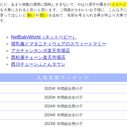
ただ、あまり画数の運勢に固執しすぎないで、やはり漢字や響きの
イメージ
を大事にされると良いと思います。ご両親がかわいいお子様に、こんな子に
育ってほしいと
願い
や
想い
を込めて、名前を考えられる事が何より大事で
す。
NetBabyWorld（ネットベビー）
授乳服とマタニティウェアのスウィートマミー
アカチャンホンポ楽天市場店
西松屋チェーン楽天市場店
西川チェーンふとんタウン
人気名前ランキング
2025年 年間総合男の子
2025年 年間総合女の子
2024年 年間総合男の子
2024年 年間総合女の子
2023年 年間総合男の子