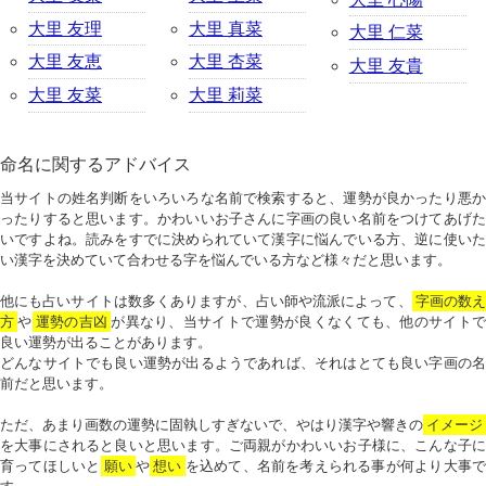
大里 友理
大里 真菜
大里 仁菜
大里 友恵
大里 杏菜
大里 友貴
大里 友菜
大里 莉菜
命名に関するアドバイス
当サイトの姓名判断をいろいろな名前で検索すると、運勢が良かったり悪か
ったりすると思います。かわいいお子さんに字画の良い名前をつけてあげた
いですよね。読みをすでに決められていて漢字に悩んでいる方、逆に使いた
い漢字を決めていて合わせる字を悩んでいる方など様々だと思います。
他にも占いサイトは数多くありますが、占い師や流派によって、
字画の数
方
や
運勢の吉凶
が異なり、当サイトで運勢が良くなくても、他のサイトで
良い運勢が出ることがあります。
どんなサイトでも良い運勢が出るようであれば、それはとても良い字画の名
前だと思います。
ただ、あまり画数の運勢に固執しすぎないで、やはり漢字や響きの
イメージ
を大事にされると良いと思います。ご両親がかわいいお子様に、こんな子に
育ってほしいと
願い
や
想い
を込めて、名前を考えられる事が何より大事で