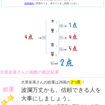
利用規約
に同意のうえ、本サイトをご利用ください。
大里友菜さんの画数の鑑定結果
大里友菜さんの総運は26画の
2つ星
！
総運
波瀾万丈かも。信頼できる人を
大事にしましょう。