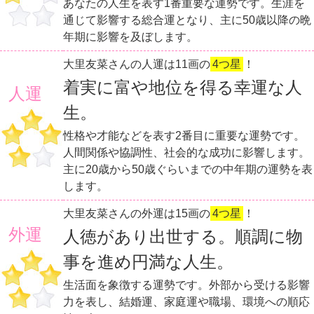
あなたの人生を表す1番重要な運勢です。生涯を
通じて影響する総合運となり、主に50歳以降の晩
年期に影響を及ぼします。
大里友菜さんの人運は11画の
4つ星
！
着実に富や地位を得る幸運な人
人運
生。
性格や才能などを表す2番目に重要な運勢です。
人間関係や協調性、社会的な成功に影響します。
主に20歳から50歳ぐらいまでの中年期の運勢を表
します。
大里友菜さんの外運は15画の
4つ星
！
外運
人徳があり出世する。順調に物
事を進め円満な人生。
生活面を象徴する運勢です。外部から受ける影響
力を表し、結婚運、家庭運や職場、環境への順応