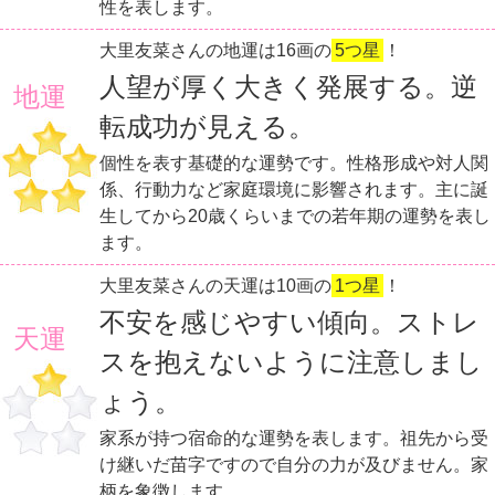
性を表します。
大里友菜さんの地運は16画の
5つ星
！
人望が厚く大きく発展する。逆
地運
転成功が見える。
個性を表す基礎的な運勢です。性格形成や対人関
係、行動力など家庭環境に影響されます。主に誕
生してから20歳くらいまでの若年期の運勢を表し
ます。
大里友菜さんの天運は10画の
1つ星
！
不安を感じやすい傾向。ストレ
天運
スを抱えないように注意しまし
ょう。
家系が持つ宿命的な運勢を表します。祖先から受
け継いだ苗字ですので自分の力が及びません。家
柄を象徴します。