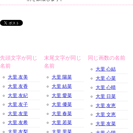
先頭文字が同じ
末尾文字が同じ
同じ画数の名前
名前
名前
大里 心結
大里 友美
大里 陽菜
大里 心菜
大里 友香
大里 結菜
大里 心晴
大里 友紀
大里 愛菜
大里 日菜
大里 友子
大里 優菜
大里 友恵
大里 友里
大里 春菜
大里 文恵
大里 友希
大里 若菜
大里 友菜
大里 友梨
大里 里菜
大里 心陽