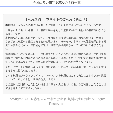
全国に多い苗字10000の名前一覧
【利用規約 … 本サイトのご利用にあたり】
本規約は「赤ちゃんの名づけ命名」をご利用いただく方に守っていただくルールです。
「赤ちゃんの名づけ命名」は、名前の字画をもとに無料で手軽に名付けの名前占いができ
るサイトです。
本格的な占いは、名前だけでなく、生年月日や血液型をはじめ、周りの環境まで含めて、
さまざまな角度から鑑定されるものと思います。そのため、本サイトの運勢結果は参考程
度にお読みください。専門的な鑑定は、職業で姓名判断をされている方にご相談くださ
い。
運勢結果は、占いである以上、良い結果が出ることもあれば悪い場合もあり、中には運勢
結果に不満のある内容が表示される場合もあるとは思いますが、決してお名前を誹謗中傷
するものではありません。画数の自動計算によって得られた運勢となります。
また、本サイトの鑑定によって得られた結果で、第三者を誹謗又は中傷したり名誉を棄損
するような行為を禁じます。
サイト利用者が本ウェブサイトのコンテンンツを利用したことで発生したトラブルや損害
について、本サイトは一切責任を負いません。
この規約にご同意いただけない場合は「赤ちゃんの名づけ命名」をご利用いただくことは
できませんのでご了承ください。
Copyright(C)2026 赤ちゃんの名づけ命名 無料の姓名判断 All Rights
Reserved.