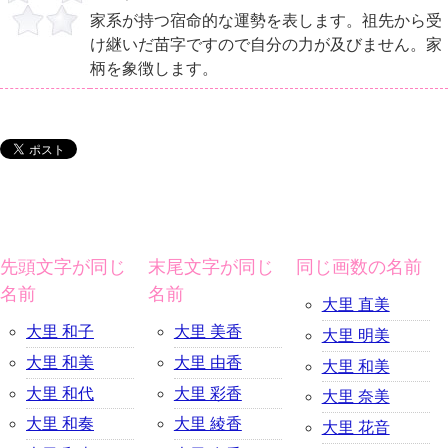
家系が持つ宿命的な運勢を表します。祖先から受
け継いだ苗字ですので自分の力が及びません。家
柄を象徴します。
先頭文字が同じ
末尾文字が同じ
同じ画数の名前
名前
名前
大里 直美
大里 和子
大里 美香
大里 明美
大里 和美
大里 由香
大里 和美
大里 和代
大里 彩香
大里 奈美
大里 和奏
大里 綾香
大里 花音