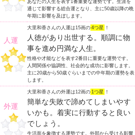
あなたの人生を表す1番重要な運勢です。生涯を
通じて影響する総合運となり、主に50歳以降の晩
年期に影響を及ぼします。
大里和香さんの人運は15画の
4つ星
！
人徳があり出世する。順調に物
人運
事を進め円満な人生。
性格や才能などを表す2番目に重要な運勢です。
人間関係や協調性、社会的な成功に影響します。
主に20歳から50歳ぐらいまでの中年期の運勢を表
します。
大里和香さんの外運は12画の
1つ星
！
簡単な失敗で諦めてしまいやす
外運
いかも。着実に行動すると良い
でしょう。
生活面を象徴する運勢です。外部から受ける影響