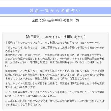
姓名一覧から名前占い
全国に多い苗字10000の名前一覧
【利用規約 … 本サイトのご利用にあたり】
本規約は「赤ちゃんの名づけ命名」をご利用いただく方に守っていただくルールです。
「赤ちゃんの名づけ命名」は、名前の字画をもとに無料で手軽に名付けの名前占いができ
るサイトです。
本格的な占いは、名前だけでなく、生年月日や血液型をはじめ、周りの環境まで含めて、
さまざまな角度から鑑定されるものと思います。そのため、本サイトの運勢結果は参考程
度にお読みください。専門的な鑑定は、職業で姓名判断をされている方にご相談くださ
い。
運勢結果は、占いである以上、良い結果が出ることもあれば悪い場合もあり、中には運勢
結果に不満のある内容が表示される場合もあるとは思いますが、決してお名前を誹謗中傷
するものではありません。画数の自動計算によって得られた運勢となります。
また、本サイトの鑑定によって得られた結果で、第三者を誹謗又は中傷したり名誉を棄損
するような行為を禁じます。
サイト利用者が本ウェブサイトのコンテンンツを利用したことで発生したトラブルや損害
について、本サイトは一切責任を負いません。
この規約にご同意いただけない場合は「赤ちゃんの名づけ命名」をご利用いただくことは
できませんのでご了承ください。