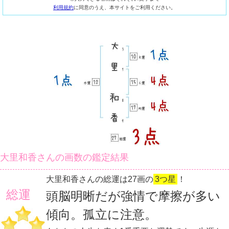
利用規約
に同意のうえ、本サイトをご利用ください。
大里和香さんの画数の鑑定結果
大里和香さんの総運は27画の
3つ星
！
総運
頭脳明晰だが強情で摩擦が多い
傾向。孤立に注意。