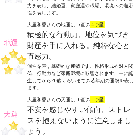
力を表し、結婚運、家庭運や職場、環境への順応
性を表します。
大里和香さんの地運は17画の
4つ星
！
積極的な行動力。地位を気づき
地運
財産を手に入れる。純粋な心と
直感力。
個性を表す基礎的な運勢です。性格形成や対人関
係、行動力など家庭環境に影響されます。主に誕
生してから20歳くらいまでの若年期の運勢を表し
ます。
大里和香さんの天運は10画の
1つ星
！
不安を感じやすい傾向。ストレ
天運
スを抱えないように注意しまし
ょう。