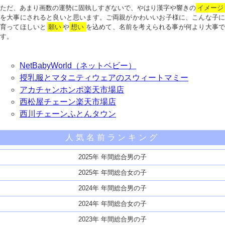
ただ、あまり画数の運勢に固執しすぎないで、やはり漢字や響きの
イメージ
を大事にされると良いと思います。ご両親がかわいいお子様に、こんな子に
育ってほしいと
願い
や
想い
を込めて、名前を考えられる事が何より大事で
す。
NetBabyWorld（ネットベビー）
授乳服とマタニティウェアのスウィートマミー
アカチャンホンポ楽天市場店
西松屋チェーン楽天市場店
西川チェーンふとんタウン
人気名前ランキング
2025年 年間総合男の子
2025年 年間総合女の子
2024年 年間総合男の子
2024年 年間総合女の子
2023年 年間総合男の子