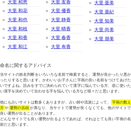
大里 和恵
大里 友香
大里 亜美
大里 和花
大里 優香
大里 亜紀
大里 和也
大里 静香
大里 知美
大里 和枝
大里 晴香
大里 尚美
大里 和香
大里 春香
大里 朋美
大里 和江
大里 有香
命名に関するアドバイス
当サイトの姓名判断をいろいろな名前で検索すると、運勢が良かったり悪か
ったりすると思います。かわいいお子さんに字画の良い名前をつけてあげた
いですよね。読みをすでに決められていて漢字に悩んでいる方、逆に使いた
い漢字を決めていて合わせる字を悩んでいる方など様々だと思います。
他にも占いサイトは数多くありますが、占い師や流派によって、
字画の数
方
や
運勢の吉凶
が異なり、当サイトで運勢が良くなくても、他のサイトで
良い運勢が出ることがあります。
どんなサイトでも良い運勢が出るようであれば、それはとても良い字画の名
前だと思います。