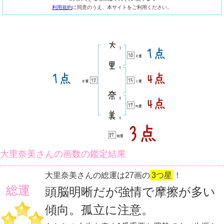
利用規約
に同意のうえ、本サイトをご利用ください。
大里奈美さんの画数の鑑定結果
大里奈美さんの総運は27画の
3つ星
！
総運
頭脳明晰だが強情で摩擦が多い
傾向。孤立に注意。