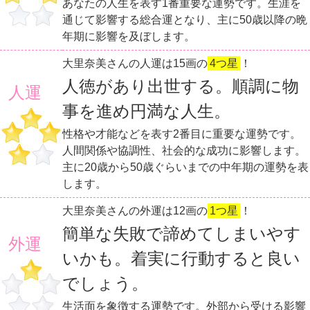
あなたの人生を表す1番重要な運勢です。生涯を
通じて影響する総合運となり、主に50歳以降の晩
年期に影響を及ぼします。
大里奈美さんの人運は15画の
4つ星
！
人徳があり出世する。順調に物
人運
事を進め円満な人生。
性格や才能などを表す2番目に重要な運勢です。
人間関係や協調性、社会的な成功に影響します。
主に20歳から50歳ぐらいまでの中年期の運勢を表
します。
大里奈美さんの外運は12画の
1つ星
！
簡単な失敗で諦めてしまいやす
外運
いかも。着実に行動すると良い
でしょう。
生活面を象徴する運勢です。外部から受ける影響