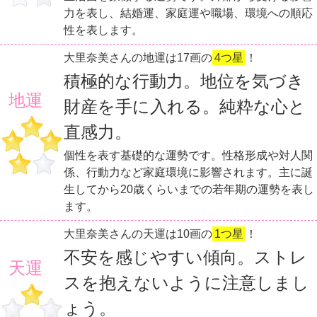
力を表し、結婚運、家庭運や職場、環境への順応
性を表します。
大里奈美さんの地運は17画の
4つ星
！
積極的な行動力。地位を気づき
地運
財産を手に入れる。純粋な心と
直感力。
個性を表す基礎的な運勢です。性格形成や対人関
係、行動力など家庭環境に影響されます。主に誕
生してから20歳くらいまでの若年期の運勢を表し
ます。
大里奈美さんの天運は10画の
1つ星
！
不安を感じやすい傾向。ストレ
天運
スを抱えないように注意しまし
ょう。