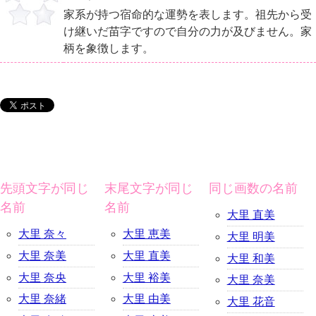
家系が持つ宿命的な運勢を表します。祖先から受
け継いだ苗字ですので自分の力が及びません。家
柄を象徴します。
先頭文字が同じ
末尾文字が同じ
同じ画数の名前
名前
名前
大里 直美
大里 奈々
大里 恵美
大里 明美
大里 奈美
大里 直美
大里 和美
大里 奈央
大里 裕美
大里 奈美
大里 奈緒
大里 由美
大里 花音