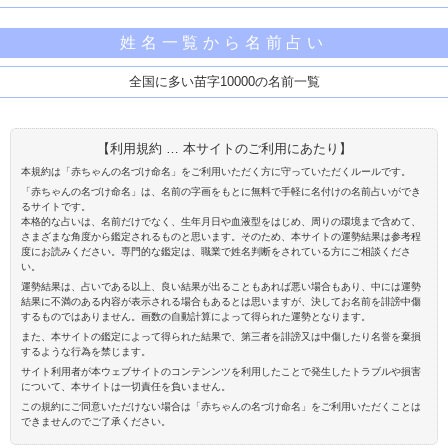
姓名一覧から名前占い
全国に多い苗字10000の名前一覧
【利用規約 … 本サイトのご利用にあたり】
本規約は「赤ちゃんの名づけ命名」をご利用いただく方に守っていただくルールです。
「赤ちゃんの名づけ命名」は、名前の字画をもとに無料で手軽に名付けの名前占いができ
るサイトです。
本格的な占いは、名前だけでなく、生年月日や血液型をはじめ、周りの環境まで含めて、
さまざまな角度から鑑定されるものと思います。そのため、本サイトの運勢結果は参考程
度にお読みください。専門的な鑑定は、職業で姓名判断をされている方にご相談くださ
い。
運勢結果は、占いである以上、良い結果が出ることもあれば悪い場合もあり、中には運勢
結果に不満のある内容が表示される場合もあるとは思いますが、決してお名前を誹謗中傷
するものではありません。画数の自動計算によって得られた運勢となります。
また、本サイトの鑑定によって得られた結果で、第三者を誹謗又は中傷したり名誉を棄損
するような行為を禁じます。
サイト利用者が本ウェブサイトのコンテンンツを利用したことで発生したトラブルや損害
について、本サイトは一切責任を負いません。
この規約にご同意いただけない場合は「赤ちゃんの名づけ命名」をご利用いただくことは
できませんのでご了承ください。