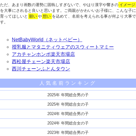
ただ、あまり画数の運勢に固執しすぎないで、やはり漢字や響きの
イメージ
を大事にされると良いと思います。ご両親がかわいいお子様に、こんな子に
育ってほしいと
願い
や
想い
を込めて、名前を考えられる事が何より大事で
す。
NetBabyWorld（ネットベビー）
授乳服とマタニティウェアのスウィートマミー
アカチャンホンポ楽天市場店
西松屋チェーン楽天市場店
西川チェーンふとんタウン
人気名前ランキング
2025年 年間総合男の子
2025年 年間総合女の子
2024年 年間総合男の子
2024年 年間総合女の子
2023年 年間総合男の子