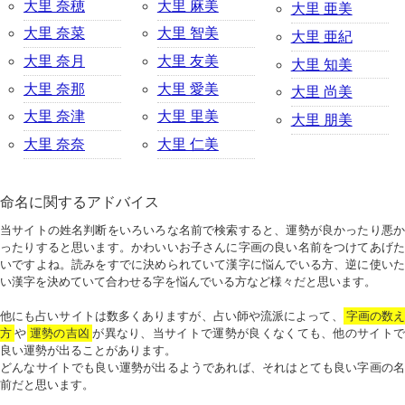
大里 奈穂
大里 麻美
大里 亜美
大里 奈菜
大里 智美
大里 亜紀
大里 奈月
大里 友美
大里 知美
大里 奈那
大里 愛美
大里 尚美
大里 奈津
大里 里美
大里 朋美
大里 奈奈
大里 仁美
命名に関するアドバイス
当サイトの姓名判断をいろいろな名前で検索すると、運勢が良かったり悪か
ったりすると思います。かわいいお子さんに字画の良い名前をつけてあげた
いですよね。読みをすでに決められていて漢字に悩んでいる方、逆に使いた
い漢字を決めていて合わせる字を悩んでいる方など様々だと思います。
他にも占いサイトは数多くありますが、占い師や流派によって、
字画の数
方
や
運勢の吉凶
が異なり、当サイトで運勢が良くなくても、他のサイトで
良い運勢が出ることがあります。
どんなサイトでも良い運勢が出るようであれば、それはとても良い字画の名
前だと思います。