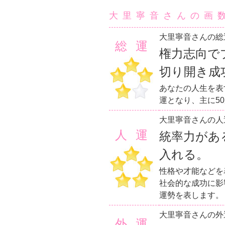
大里寧音さんの画
大里寧音さんの総
総運
権力志向で
切り開き成
あなたの人生を表
運となり、主に5
大里寧音さんの人
人運
統率力があ
入れる。
性格や才能などを
社会的な成功に影
運勢を表します。
大里寧音さんの外
外運