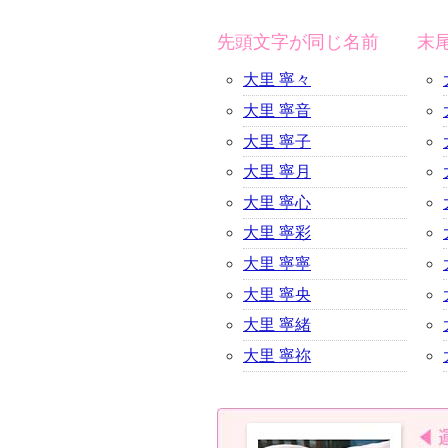
先頭文字が同じ名前
末
大里 寧々
大里 寧音
大里 寧子
大里 寧月
大里 寧心
大里 寧彩
大里 寧寧
大里 寧央
大里 寧緒
大里 寧祢