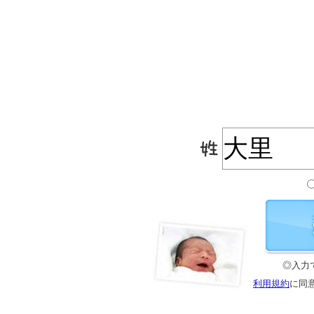
◎入力
利用規約
に同