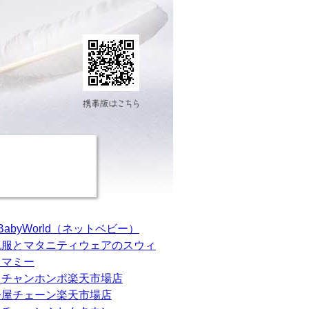
tBabyWorld（ネットベビー）
乳服とマタニティウェアのスウィ
トマミー
カチャンホンポ楽天市場店
松屋チェーン楽天市場店