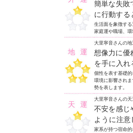
簡単な失敗
に行動する
生活面を象徴する
家庭運や職場、環
大里寧音さんの地
地運
想像力に優
を手に入れ
個性を表す基礎的
環境に影響されま
勢を表します。
大里寧音さんの天
天運
不安を感じ
ように注意
家系が持つ宿命的