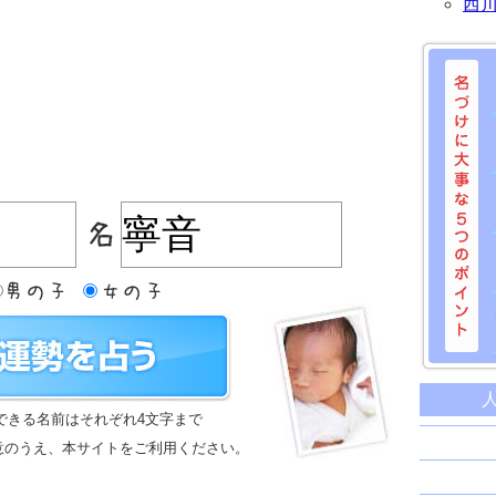
西
名づけに
命名に
できる名前はそれぞれ4文字まで
名前は
意のうえ、本サイトをご利用ください。
苗字と
姓名判