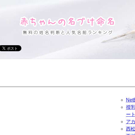
Ne
授
ー
ア
西