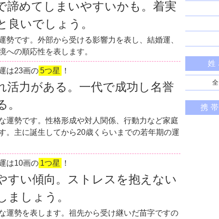
で諦めてしまいやすいかも。着実
と良いでしょう。
運勢です。外部から受ける影響力を表し、結婚運、
境への順応性を表します。
姓
運は23画の
5つ星
！
全
れ活力がある。一代で成功し名誉
る。
携
な運勢です。性格形成や対人関係、行動力など家庭
す。主に誕生してから20歳くらいまでの若年期の運
運は10画の
1つ星
！
やすい傾向。ストレスを抱えない
しましょう。
な運勢を表します。祖先から受け継いだ苗字ですの