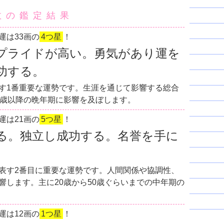
数の鑑定結果
運は33画の
4つ星
！
プライドが高い。勇気があり運を
功する。
す1番重要な運勢です。生涯を通じて影響する総合
0歳以降の晩年期に影響を及ぼします。
運は21画の
5つ星
！
る。独立し成功する。名誉を手に
表す2番目に重要な運勢です。人間関係や協調性、
響します。主に20歳から50歳ぐらいまでの中年期の
運は12画の
1つ星
！