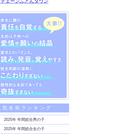
川チェーンふとんタウン
大事な5つのポイント
人気名前ランキング
親の責任を自覚する
子供への愛情や願いの結晶
2025年 年間総合男の子
のバランス、読み、発音、覚えやすさ
2025年 年間総合女の子
断の運勢にこだわりすぎない