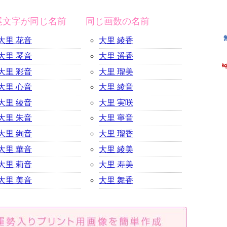
尾文字が同じ名前
同じ画数の名前
大里 花音
大里 綾香
大里 琴音
大里 遥香
大里 彩音
大里 瑠美
大里 心音
大里 綾音
大里 綾音
大里 実咲
大里 朱音
大里 寧音
大里 絢音
大里 瑠香
大里 華音
大里 綾美
大里 莉音
大里 寿美
大里 美音
大里 舞香