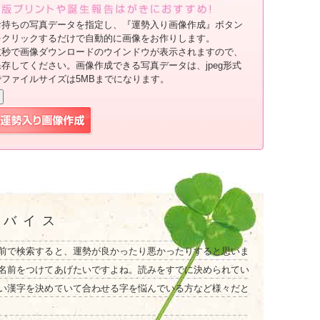
お持ちの写真データを指定し、『運勢入り画像作成』ボタン
をクリックするだけで自動的に画像をお作りします。
数秒で画像ダウンロードのウインドウが表示されますので、
保存してください。画像作成できる写真データは、jpeg形式
でファイルサイズは5MBまでになります。
ドバイス
前で検索すると、運勢が良かったり悪かったりすると思いま
名前をつけてあげたいですよね。読みをすでに決められてい
い漢字を決めていて合わせる字を悩んでいる方など様々だと