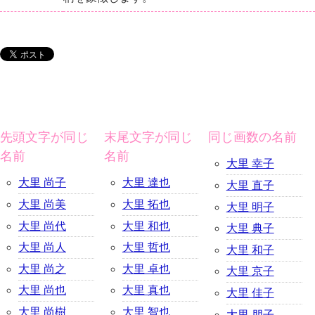
先頭文字が同じ
末尾文字が同じ
同じ画数の名前
名前
名前
大里 幸子
大里 尚子
大里 達也
大里 直子
大里 尚美
大里 拓也
大里 明子
大里 尚代
大里 和也
大里 典子
大里 尚人
大里 哲也
大里 和子
大里 尚之
大里 卓也
大里 京子
大里 尚也
大里 真也
大里 佳子
大里 尚樹
大里 智也
大里 朋子