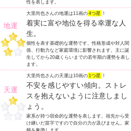
性を表します。
大里尚也さんの地運は11画の
4つ星
！
着実に富や地位を得る幸運な人
地運
生。
個性を表す基礎的な運勢です。性格形成や対人関
係、行動力など家庭環境に影響されます。主に誕
生してから20歳くらいまでの若年期の運勢を表し
ます。
大里尚也さんの天運は10画の
1つ星
！
不安を感じやすい傾向。ストレ
天運
スを抱えないように注意しまし
ょう。
家系が持つ宿命的な運勢を表します。祖先から受
け継いだ苗字ですので自分の力が及びません。家
柄を象徴します。