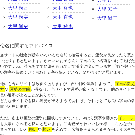
大里 尚香
大里 裕也
大里 知子
大里 尚実
大里 直也
大里 尚子
大里 尚史
大里 紗也
命名に関するアドバイス
当サイトの姓名判断をいろいろな名前で検索すると、運勢が良かったり悪か
ったりすると思います。かわいいお子さんに字画の良い名前をつけてあげた
いですよね。読みをすでに決められていて漢字に悩んでいる方、逆に使いた
い漢字を決めていて合わせる字を悩んでいる方など様々だと思います。
他にも占いサイトは数多くありますが、占い師や流派によって、
字画の数
方
や
運勢の吉凶
が異なり、当サイトで運勢が良くなくても、他のサイトで
良い運勢が出ることがあります。
どんなサイトでも良い運勢が出るようであれば、それはとても良い字画の名
前だと思います。
ただ、あまり画数の運勢に固執しすぎないで、やはり漢字や響きの
イメージ
を大事にされると良いと思います。ご両親がかわいいお子様に、こんな子に
育ってほしいと
願い
や
想い
を込めて、名前を考えられる事が何より大事で