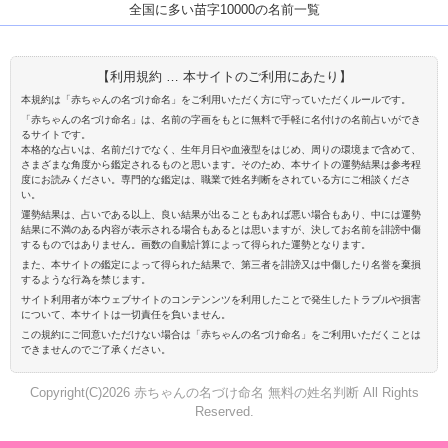
全国に多い苗字10000の名前一覧
【利用規約 … 本サイトのご利用にあたり】
本規約は「赤ちゃんの名づけ命名」をご利用いただく方に守っていただくルールです。
「赤ちゃんの名づけ命名」は、名前の字画をもとに無料で手軽に名付けの名前占いができ
るサイトです。
本格的な占いは、名前だけでなく、生年月日や血液型をはじめ、周りの環境まで含めて、
さまざまな角度から鑑定されるものと思います。そのため、本サイトの運勢結果は参考程
度にお読みください。専門的な鑑定は、職業で姓名判断をされている方にご相談くださ
い。
運勢結果は、占いである以上、良い結果が出ることもあれば悪い場合もあり、中には運勢
結果に不満のある内容が表示される場合もあるとは思いますが、決してお名前を誹謗中傷
するものではありません。画数の自動計算によって得られた運勢となります。
また、本サイトの鑑定によって得られた結果で、第三者を誹謗又は中傷したり名誉を棄損
するような行為を禁じます。
サイト利用者が本ウェブサイトのコンテンンツを利用したことで発生したトラブルや損害
について、本サイトは一切責任を負いません。
この規約にご同意いただけない場合は「赤ちゃんの名づけ命名」をご利用いただくことは
できませんのでご了承ください。
Copyright(C)2026 赤ちゃんの名づけ命名 無料の姓名判断 All Rights
Reserved.