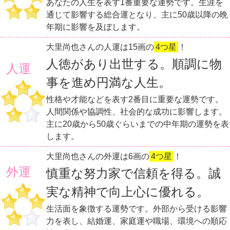
あなたの人生を表す1番重要な運勢です。生涯を
通じて影響する総合運となり、主に50歳以降の晩
年期に影響を及ぼします。
大里尚也さんの人運は15画の
4つ星
！
人徳があり出世する。順調に物
人運
事を進め円満な人生。
性格や才能などを表す2番目に重要な運勢です。
人間関係や協調性、社会的な成功に影響します。
主に20歳から50歳ぐらいまでの中年期の運勢を表
します。
大里尚也さんの外運は6画の
4つ星
！
外運
慎重な努力家で信頼を得る。誠
実な精神で向上心に優れる。
生活面を象徴する運勢です。外部から受ける影響
力を表し、結婚運、家庭運や職場、環境への順応