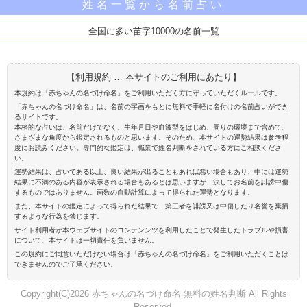
姓名一覧から名前占い
全国に多い苗字10000の名前一覧
【利用規約 … 本サイトのご利用にあたり】
本規約は「赤ちゃんの名づけ命名」をご利用いただく方に守っていただくルールです。
「赤ちゃんの名づけ命名」は、名前の字画をもとに無料で手軽に名付けの名前占いができ
るサイトです。
本格的な占いは、名前だけでなく、生年月日や血液型をはじめ、周りの環境まで含めて、
さまざまな角度から鑑定されるものと思います。そのため、本サイトの運勢結果は参考程
度にお読みください。専門的な鑑定は、職業で姓名判断をされている方にご相談くださ
い。
運勢結果は、占いである以上、良い結果が出ることもあれば悪い場合もあり、中には運勢
結果に不満のある内容が表示される場合もあるとは思いますが、決してお名前を誹謗中傷
するものではありません。画数の自動計算によって得られた運勢となります。
また、本サイトの鑑定によって得られた結果で、第三者を誹謗又は中傷したり名誉を棄損
するような行為を禁じます。
サイト利用者が本ウェブサイトのコンテンンツを利用したことで発生したトラブルや損害
について、本サイトは一切責任を負いません。
この規約にご同意いただけない場合は「赤ちゃんの名づけ命名」をご利用いただくことは
できませんのでご了承ください。
Copyright(C)2026 赤ちゃんの名づけ命名 無料の姓名判断 All Rights
Reserved.