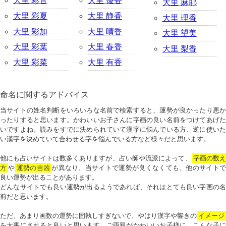
大里 彩音
大里 優香
大里 麻耶
大里 彩夏
大里 静香
大里 理香
大里 彩加
大里 晴香
大里 望美
大里 彩葉
大里 春香
大里 梨香
大里 彩菜
大里 有香
命名に関するアドバイス
当サイトの姓名判断をいろいろな名前で検索すると、運勢が良かったり悪か
ったりすると思います。かわいいお子さんに字画の良い名前をつけてあげた
いですよね。読みをすでに決められていて漢字に悩んでいる方、逆に使いた
い漢字を決めていて合わせる字を悩んでいる方など様々だと思います。
他にも占いサイトは数多くありますが、占い師や流派によって、
字画の数
方
や
運勢の吉凶
が異なり、当サイトで運勢が良くなくても、他のサイトで
良い運勢が出ることがあります。
どんなサイトでも良い運勢が出るようであれば、それはとても良い字画の名
前だと思います。
ただ、あまり画数の運勢に固執しすぎないで、やはり漢字や響きの
イメージ
を大事にされると良いと思います。ご両親がかわいいお子様に、こんな子に