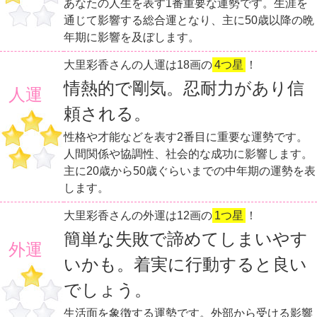
あなたの人生を表す1番重要な運勢です。生涯を
通じて影響する総合運となり、主に50歳以降の晩
年期に影響を及ぼします。
大里彩香さんの人運は18画の
4つ星
！
情熱的で剛気。忍耐力があり信
人運
頼される。
性格や才能などを表す2番目に重要な運勢です。
人間関係や協調性、社会的な成功に影響します。
主に20歳から50歳ぐらいまでの中年期の運勢を表
します。
大里彩香さんの外運は12画の
1つ星
！
簡単な失敗で諦めてしまいやす
外運
いかも。着実に行動すると良い
でしょう。
生活面を象徴する運勢です。外部から受ける影響