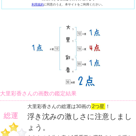
利用規約
に同意のうえ、本サイトをご利用ください。
大里彩香さんの画数の鑑定結果
大里彩香さんの総運は30画の
2つ星
！
総運
浮き沈みの激しさに注意しまし
ょう。