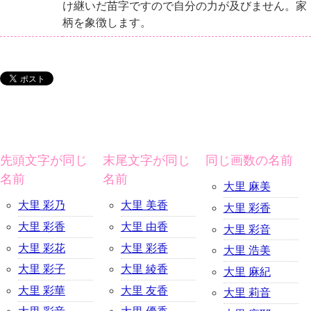
け継いだ苗字ですので自分の力が及びません。家
柄を象徴します。
先頭文字が同じ
末尾文字が同じ
同じ画数の名前
名前
名前
大里 麻美
大里 彩乃
大里 美香
大里 彩香
大里 彩香
大里 由香
大里 彩音
大里 彩花
大里 彩香
大里 浩美
大里 彩子
大里 綾香
大里 麻紀
大里 彩華
大里 友香
大里 莉音