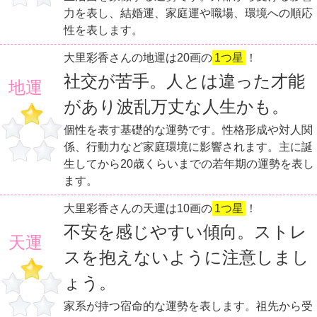
力を表し、結婚運、家庭運や職場、環境への順応
性を表します。
大里彩香さんの地運は20画の
1つ星
！
社交が苦手。人とは違った才能
地運
があり波乱万丈な人生かも。
個性を表す基礎的な運勢です。性格形成や対人関
係、行動力など家庭環境に影響されます。主に誕
生してから20歳くらいまでの若年期の運勢を表し
ます。
大里彩香さんの天運は10画の
1つ星
！
不安を感じやすい傾向。ストレ
天運
スを抱えないように注意しまし
ょう。
家系が持つ宿命的な運勢を表します。祖先から受