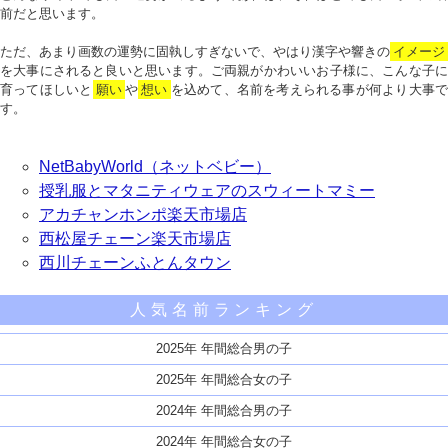
前だと思います。
ただ、あまり画数の運勢に固執しすぎないで、やはり漢字や響きの
イメージ
を大事にされると良いと思います。ご両親がかわいいお子様に、こんな子に
育ってほしいと
願い
や
想い
を込めて、名前を考えられる事が何より大事で
す。
NetBabyWorld（ネットベビー）
授乳服とマタニティウェアのスウィートマミー
アカチャンホンポ楽天市場店
西松屋チェーン楽天市場店
西川チェーンふとんタウン
人気名前ランキング
2025年 年間総合男の子
2025年 年間総合女の子
2024年 年間総合男の子
2024年 年間総合女の子