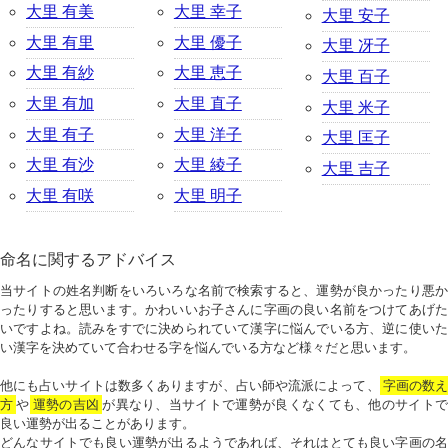
大里 有美
大里 幸子
大里 安子
大里 有里
大里 優子
大里 冴子
大里 有紗
大里 恵子
大里 百子
大里 有加
大里 直子
大里 米子
大里 有子
大里 洋子
大里 匡子
大里 有沙
大里 綾子
大里 吉子
大里 有咲
大里 明子
命名に関するアドバイス
当サイトの姓名判断をいろいろな名前で検索すると、運勢が良かったり悪か
ったりすると思います。かわいいお子さんに字画の良い名前をつけてあげた
いですよね。読みをすでに決められていて漢字に悩んでいる方、逆に使いた
い漢字を決めていて合わせる字を悩んでいる方など様々だと思います。
他にも占いサイトは数多くありますが、占い師や流派によって、
字画の数
方
や
運勢の吉凶
が異なり、当サイトで運勢が良くなくても、他のサイトで
良い運勢が出ることがあります。
どんなサイトでも良い運勢が出るようであれば、それはとても良い字画の名