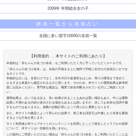
2009年 年間総合女の子
姓名一覧から名前占い
全国に多い苗字10000の名前一覧
【利用規約 … 本サイトのご利用にあたり】
本規約は「赤ちゃんの名づけ命名」をご利用いただく方に守っていただくルールです。
「赤ちゃんの名づけ命名」は、名前の字画をもとに無料で手軽に名付けの名前占いができ
るサイトです。
本格的な占いは、名前だけでなく、生年月日や血液型をはじめ、周りの環境まで含めて、
さまざまな角度から鑑定されるものと思います。そのため、本サイトの運勢結果は参考程
度にお読みください。専門的な鑑定は、職業で姓名判断をされている方にご相談くださ
い。
運勢結果は、占いである以上、良い結果が出ることもあれば悪い場合もあり、中には運勢
結果に不満のある内容が表示される場合もあるとは思いますが、決してお名前を誹謗中傷
するものではありません。画数の自動計算によって得られた運勢となります。
また、本サイトの鑑定によって得られた結果で、第三者を誹謗又は中傷したり名誉を棄損
するような行為を禁じます。
サイト利用者が本ウェブサイトのコンテンンツを利用したことで発生したトラブルや損害
について、本サイトは一切責任を負いません。
この規約にご同意いただけない場合は「赤ちゃんの名づけ命名」をご利用いただくことは