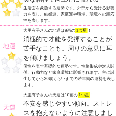
生活面を象徴する運勢です。外部から受ける影響
力を表し、結婚運、家庭運や職場、環境への順応
性を表します。
大里有子さんの地運は9画の
1つ星
！
消極的で才能を発揮することが
地運
苦手なことも。周りの意見に耳
を傾けましょう。
個性を表す基礎的な運勢です。性格形成や対人関
係、行動力など家庭環境に影響されます。主に誕
生してから20歳くらいまでの若年期の運勢を表し
ます。
大里有子さんの天運は10画の
1つ星
！
不安を感じやすい傾向。ストレ
天運
スを抱えないように注意しまし