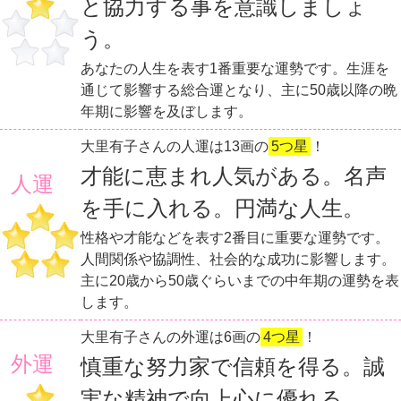
と協力する事を意識しましょ
う。
あなたの人生を表す1番重要な運勢です。生涯を
通じて影響する総合運となり、主に50歳以降の晩
年期に影響を及ぼします。
大里有子さんの人運は13画の
5つ星
！
才能に恵まれ人気がある。名声
人運
を手に入れる。円満な人生。
性格や才能などを表す2番目に重要な運勢です。
人間関係や協調性、社会的な成功に影響します。
主に20歳から50歳ぐらいまでの中年期の運勢を表
します。
大里有子さんの外運は6画の
4つ星
！
外運
慎重な努力家で信頼を得る。誠
実な精神で向上心に優れる。