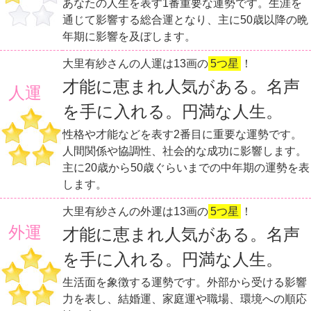
あなたの人生を表す1番重要な運勢です。生涯を
通じて影響する総合運となり、主に50歳以降の晩
年期に影響を及ぼします。
大里有紗さんの人運は13画の
5つ星
！
才能に恵まれ人気がある。名声
人運
を手に入れる。円満な人生。
性格や才能などを表す2番目に重要な運勢です。
人間関係や協調性、社会的な成功に影響します。
主に20歳から50歳ぐらいまでの中年期の運勢を表
します。
大里有紗さんの外運は13画の
5つ星
！
外運
才能に恵まれ人気がある。名声
を手に入れる。円満な人生。
生活面を象徴する運勢です。外部から受ける影響
力を表し、結婚運、家庭運や職場、環境への順応