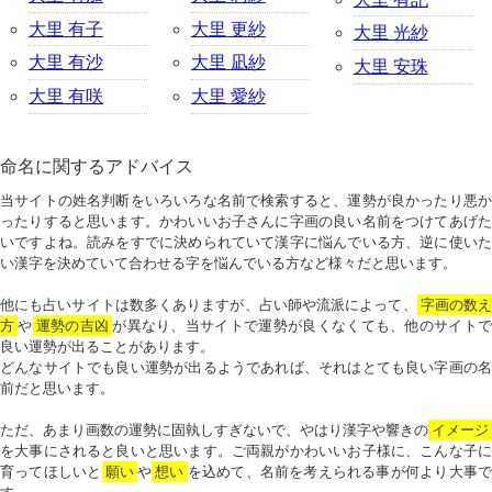
大里 有子
大里 更紗
大里 光紗
大里 有沙
大里 凪紗
大里 安珠
大里 有咲
大里 愛紗
命名に関するアドバイス
当サイトの姓名判断をいろいろな名前で検索すると、運勢が良かったり悪か
ったりすると思います。かわいいお子さんに字画の良い名前をつけてあげた
いですよね。読みをすでに決められていて漢字に悩んでいる方、逆に使いた
い漢字を決めていて合わせる字を悩んでいる方など様々だと思います。
他にも占いサイトは数多くありますが、占い師や流派によって、
字画の数
方
や
運勢の吉凶
が異なり、当サイトで運勢が良くなくても、他のサイトで
良い運勢が出ることがあります。
どんなサイトでも良い運勢が出るようであれば、それはとても良い字画の名
前だと思います。
ただ、あまり画数の運勢に固執しすぎないで、やはり漢字や響きの
イメージ
を大事にされると良いと思います。ご両親がかわいいお子様に、こんな子に
育ってほしいと
願い
や
想い
を込めて、名前を考えられる事が何より大事で