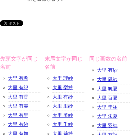
先頭文字が同じ
末尾文字が同じ
同じ画数の名前
名前
名前
大里 有紗
大里 有希
大里 理紗
大里 凪紗
大里 有紀
大里 梨紗
大里 帆夏
大里 有香
大里 有紗
大里 百夏
大里 有美
大里 里紗
大里 圭祐
大里 有里
大里 美紗
大里 朱夏
大里 有紗
大里 千紗
大里 羽純
大里 有加
大里 莉紗
大里 有記