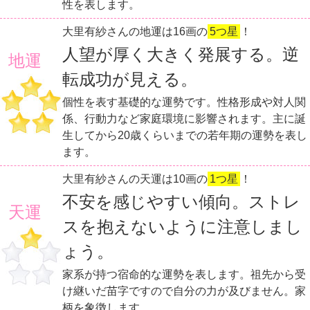
性を表します。
大里有紗さんの地運は16画の
5つ星
！
人望が厚く大きく発展する。逆
地運
転成功が見える。
個性を表す基礎的な運勢です。性格形成や対人関
係、行動力など家庭環境に影響されます。主に誕
生してから20歳くらいまでの若年期の運勢を表し
ます。
大里有紗さんの天運は10画の
1つ星
！
不安を感じやすい傾向。ストレ
天運
スを抱えないように注意しまし
ょう。
家系が持つ宿命的な運勢を表します。祖先から受
け継いだ苗字ですので自分の力が及びません。家
柄を象徴します。