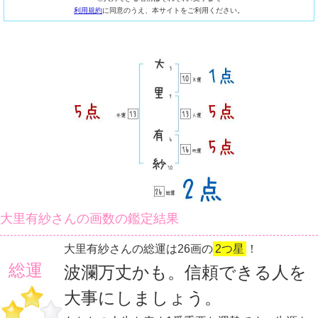
利用規約
に同意のうえ、本サイトをご利用ください。
大里有紗さんの画数の鑑定結果
大里有紗さんの総運は26画の
2つ星
！
総運
波瀾万丈かも。信頼できる人を
大事にしましょう。