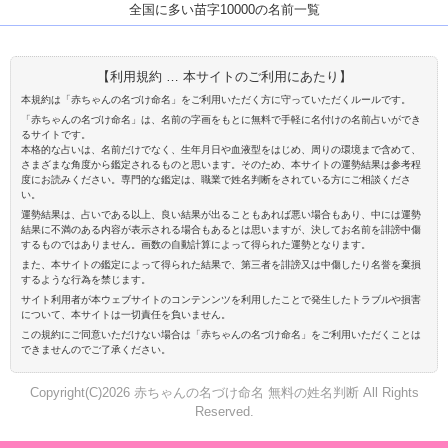
全国に多い苗字10000の名前一覧
【利用規約 … 本サイトのご利用にあたり】
本規約は「赤ちゃんの名づけ命名」をご利用いただく方に守っていただくルールです。
「赤ちゃんの名づけ命名」は、名前の字画をもとに無料で手軽に名付けの名前占いができ
るサイトです。
本格的な占いは、名前だけでなく、生年月日や血液型をはじめ、周りの環境まで含めて、
さまざまな角度から鑑定されるものと思います。そのため、本サイトの運勢結果は参考程
度にお読みください。専門的な鑑定は、職業で姓名判断をされている方にご相談くださ
い。
運勢結果は、占いである以上、良い結果が出ることもあれば悪い場合もあり、中には運勢
結果に不満のある内容が表示される場合もあるとは思いますが、決してお名前を誹謗中傷
するものではありません。画数の自動計算によって得られた運勢となります。
また、本サイトの鑑定によって得られた結果で、第三者を誹謗又は中傷したり名誉を棄損
するような行為を禁じます。
サイト利用者が本ウェブサイトのコンテンンツを利用したことで発生したトラブルや損害
について、本サイトは一切責任を負いません。
この規約にご同意いただけない場合は「赤ちゃんの名づけ命名」をご利用いただくことは
できませんのでご了承ください。
Copyright(C)2026 赤ちゃんの名づけ命名 無料の姓名判断 All Rights
Reserved.