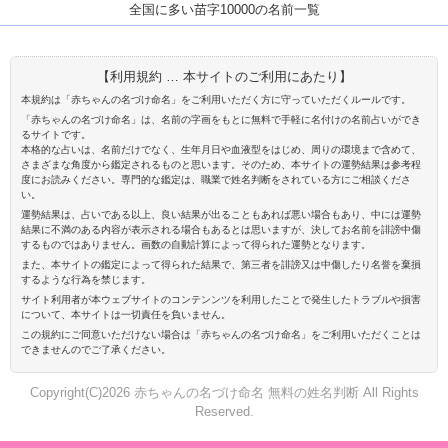
全国に多い苗字10000の名前一覧
【利用規約 … 本サイトのご利用にあたり】
本規約は「赤ちゃんの名づけ命名」をご利用いただく方に守っていただくルールです。
「赤ちゃんの名づけ命名」は、名前の字画をもとに無料で手軽に名付けの名前占いができ
るサイトです。
本格的な占いは、名前だけでなく、生年月日や血液型をはじめ、周りの環境まで含めて、
さまざまな角度から鑑定されるものと思います。そのため、本サイトの運勢結果は参考程
度にお読みください。専門的な鑑定は、職業で姓名判断をされている方にご相談くださ
い。
運勢結果は、占いである以上、良い結果が出ることもあれば悪い場合もあり、中には運勢
結果に不満のある内容が表示される場合もあるとは思いますが、決してお名前を誹謗中傷
するものではありません。画数の自動計算によって得られた運勢となります。
また、本サイトの鑑定によって得られた結果で、第三者を誹謗又は中傷したり名誉を棄損
するような行為を禁じます。
サイト利用者が本ウェブサイトのコンテンンツを利用したことで発生したトラブルや損害
について、本サイトは一切責任を負いません。
この規約にご同意いただけない場合は「赤ちゃんの名づけ命名」をご利用いただくことは
できませんのでご了承ください。
Copyright(C)2026 赤ちゃんの名づけ命名 無料の姓名判断 All Rights
Reserved.