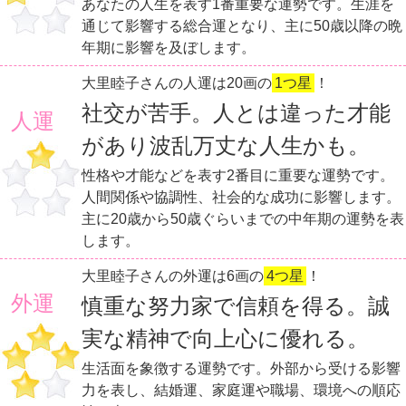
あなたの人生を表す1番重要な運勢です。生涯を
通じて影響する総合運となり、主に50歳以降の晩
年期に影響を及ぼします。
大里睦子さんの人運は20画の
1つ星
！
社交が苦手。人とは違った才能
人運
があり波乱万丈な人生かも。
性格や才能などを表す2番目に重要な運勢です。
人間関係や協調性、社会的な成功に影響します。
主に20歳から50歳ぐらいまでの中年期の運勢を表
します。
大里睦子さんの外運は6画の
4つ星
！
外運
慎重な努力家で信頼を得る。誠
実な精神で向上心に優れる。
生活面を象徴する運勢です。外部から受ける影響
力を表し、結婚運、家庭運や職場、環境への順応