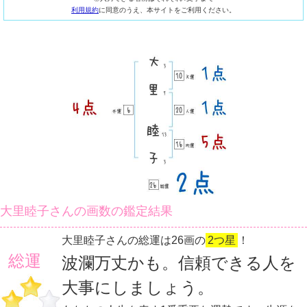
利用規約
に同意のうえ、本サイトをご利用ください。
大里睦子さんの画数の鑑定結果
大里睦子さんの総運は26画の
2つ星
！
総運
波瀾万丈かも。信頼できる人を
大事にしましょう。