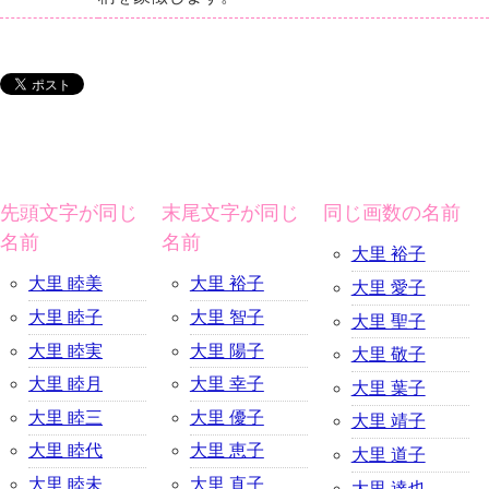
先頭文字が同じ
末尾文字が同じ
同じ画数の名前
名前
名前
大里 裕子
大里 睦美
大里 裕子
大里 愛子
大里 睦子
大里 智子
大里 聖子
大里 睦実
大里 陽子
大里 敬子
大里 睦月
大里 幸子
大里 葉子
大里 睦三
大里 優子
大里 靖子
大里 睦代
大里 恵子
大里 道子
大里 睦未
大里 直子
大里 達也