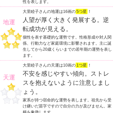
性を表します。
大里睦子さんの地運は16画の
5つ星
！
人望が厚く大きく発展する。逆
地運
転成功が見える。
個性を表す基礎的な運勢です。性格形成や対人関
係、行動力など家庭環境に影響されます。主に誕
生してから20歳くらいまでの若年期の運勢を表し
ます。
大里睦子さんの天運は10画の
1つ星
！
不安を感じやすい傾向。ストレ
天運
スを抱えないように注意しまし
ょう。
家系が持つ宿命的な運勢を表します。祖先から受
け継いだ苗字ですので自分の力が及びません。家
柄を象徴します。