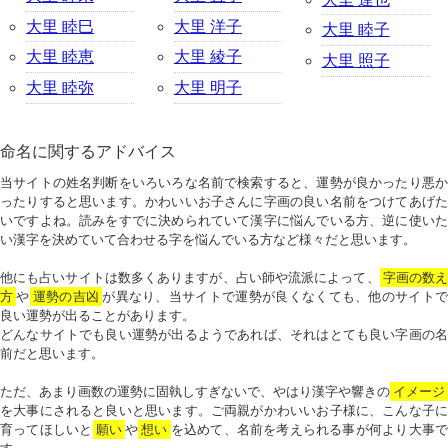
大里 睦巳
大里 洋子
大里 睦子
大里 睦恵
大里 綾子
大里 照子
大里 睦弥
大里 明子
命名に関するアドバイス
当サイトの姓名判断をいろいろな名前で検索すると、運勢が良かったり悪か
ったりすると思います。かわいいお子さんに字画の良い名前をつけてあげた
いですよね。読みをすでに決められていて漢字に悩んでいる方、逆に使いた
い漢字を決めていて合わせる字を悩んでいる方など様々だと思います。
他にも占いサイトは数多くありますが、占い師や流派によって、
字画の数
方
や
運勢の吉凶
が異なり、当サイトで運勢が良くなくても、他のサイトで
良い運勢が出ることがあります。
どんなサイトでも良い運勢が出るようであれば、それはとても良い字画の名
前だと思います。
ただ、あまり画数の運勢に固執しすぎないで、やはり漢字や響きの
イメージ
を大事にされると良いと思います。ご両親がかわいいお子様に、こんな子に
育ってほしいと
願い
や
想い
を込めて、名前を考えられる事が何より大事で