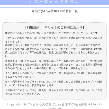
姓名一覧から名前占い
全国に多い苗字10000の名前一覧
【利用規約 … 本サイトのご利用にあたり】
本規約は「赤ちゃんの名づけ命名」をご利用いただく方に守っていただくルールです。
「赤ちゃんの名づけ命名」は、名前の字画をもとに無料で手軽に名付けの名前占いができ
るサイトです。
本格的な占いは、名前だけでなく、生年月日や血液型をはじめ、周りの環境まで含めて、
さまざまな角度から鑑定されるものと思います。そのため、本サイトの運勢結果は参考程
度にお読みください。専門的な鑑定は、職業で姓名判断をされている方にご相談くださ
い。
運勢結果は、占いである以上、良い結果が出ることもあれば悪い場合もあり、中には運勢
結果に不満のある内容が表示される場合もあるとは思いますが、決してお名前を誹謗中傷
するものではありません。画数の自動計算によって得られた運勢となります。
また、本サイトの鑑定によって得られた結果で、第三者を誹謗又は中傷したり名誉を棄損
するような行為を禁じます。
サイト利用者が本ウェブサイトのコンテンンツを利用したことで発生したトラブルや損害
について、本サイトは一切責任を負いません。
この規約にご同意いただけない場合は「赤ちゃんの名づけ命名」をご利用いただくことは
できませんのでご了承ください。
Copyright(C)2026 赤ちゃんの名づけ命名 無料の姓名判断 All Rights
Reserved.