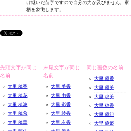
け継いだ苗字ですので自分の力が及びません。家
柄を象徴します。
先頭文字が同じ
末尾文字が同じ
同じ画数の名前
名前
名前
大里 優香
大里 穂香
大里 美香
大里 優美
大里 穂花
大里 由香
大里 聡美
大里 穂波
大里 彩香
大里 穂香
大里 穂希
大里 綾香
大里 優紀
大里 穂華
大里 友香
大里 優姫