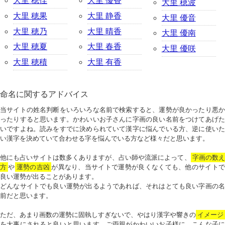
大里 穂佳
大里 優香
大里 穂波
大里 穂果
大里 静香
大里 優音
大里 穂乃
大里 晴香
大里 優南
大里 穂夏
大里 春香
大里 優咲
大里 穂積
大里 有香
命名に関するアドバイス
当サイトの姓名判断をいろいろな名前で検索すると、運勢が良かったり悪か
ったりすると思います。かわいいお子さんに字画の良い名前をつけてあげた
いですよね。読みをすでに決められていて漢字に悩んでいる方、逆に使いた
い漢字を決めていて合わせる字を悩んでいる方など様々だと思います。
他にも占いサイトは数多くありますが、占い師や流派によって、
字画の数
方
や
運勢の吉凶
が異なり、当サイトで運勢が良くなくても、他のサイトで
良い運勢が出ることがあります。
どんなサイトでも良い運勢が出るようであれば、それはとても良い字画の名
前だと思います。
ただ、あまり画数の運勢に固執しすぎないで、やはり漢字や響きの
イメージ
を大事にされると良いと思います。ご両親がかわいいお子様に、こんな子に