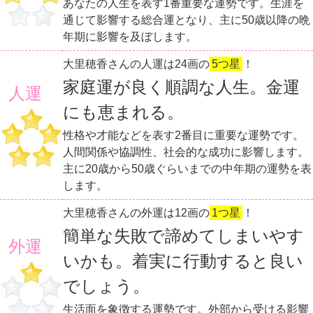
あなたの人生を表す1番重要な運勢です。生涯を
通じて影響する総合運となり、主に50歳以降の晩
年期に影響を及ぼします。
大里穂香さんの人運は24画の
5つ星
！
家庭運が良く順調な人生。金運
人運
にも恵まれる。
性格や才能などを表す2番目に重要な運勢です。
人間関係や協調性、社会的な成功に影響します。
主に20歳から50歳ぐらいまでの中年期の運勢を表
します。
大里穂香さんの外運は12画の
1つ星
！
簡単な失敗で諦めてしまいやす
外運
いかも。着実に行動すると良い
でしょう。
生活面を象徴する運勢です。外部から受ける影響