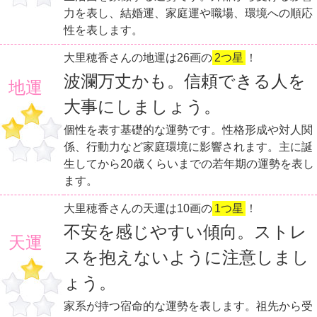
力を表し、結婚運、家庭運や職場、環境への順応
性を表します。
大里穂香さんの地運は26画の
2つ星
！
波瀾万丈かも。信頼できる人を
地運
大事にしましょう。
個性を表す基礎的な運勢です。性格形成や対人関
係、行動力など家庭環境に影響されます。主に誕
生してから20歳くらいまでの若年期の運勢を表し
ます。
大里穂香さんの天運は10画の
1つ星
！
不安を感じやすい傾向。ストレ
天運
スを抱えないように注意しまし
ょう。
家系が持つ宿命的な運勢を表します。祖先から受