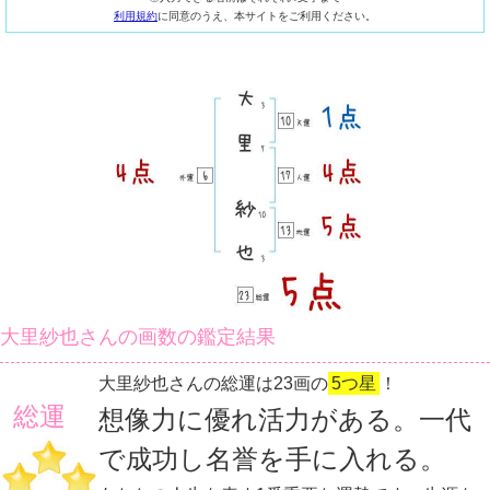
利用規約
に同意のうえ、本サイトをご利用ください。
大里紗也さんの画数の鑑定結果
大里紗也さんの総運は23画の
5つ星
！
総運
想像力に優れ活力がある。一代
で成功し名誉を手に入れる。