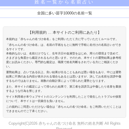
姓名一覧から名前占い
全国に多い苗字10000の名前一覧
【利用規約 … 本サイトのご利用にあたり】
本規約は「赤ちゃんの名づけ命名」をご利用いただく方に守っていただくルールです。
「赤ちゃんの名づけ命名」は、名前の字画をもとに無料で手軽に名付けの名前占いができ
るサイトです。
本格的な占いは、名前だけでなく、生年月日や血液型をはじめ、周りの環境まで含めて、
さまざまな角度から鑑定されるものと思います。そのため、本サイトの運勢結果は参考程
度にお読みください。専門的な鑑定は、職業で姓名判断をされている方にご相談くださ
い。
運勢結果は、占いである以上、良い結果が出ることもあれば悪い場合もあり、中には運勢
結果に不満のある内容が表示される場合もあるとは思いますが、決してお名前を誹謗中傷
するものではありません。画数の自動計算によって得られた運勢となります。
また、本サイトの鑑定によって得られた結果で、第三者を誹謗又は中傷したり名誉を棄損
するような行為を禁じます。
サイト利用者が本ウェブサイトのコンテンンツを利用したことで発生したトラブルや損害
について、本サイトは一切責任を負いません。
この規約にご同意いただけない場合は「赤ちゃんの名づけ命名」をご利用いただくことは
できませんのでご了承ください。
Copyright(C)2026 赤ちゃんの名づけ命名 無料の姓名判断 All Rights
Reserved.