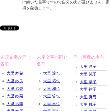
け継いだ苗字ですので自分の力が及びません。家
柄を象徴します。
先頭文字が同じ
末尾文字が同じ
同じ画数の名前
名前
名前
大里 洋子
大里 紗希
大里 達也
大里 純子
大里 紗良
大里 拓也
大里 恭子
大里 紗奈
大里 和也
大里 祐子
大里 紗菜
大里 哲也
大里 真弓
大里 紗季
大里 卓也
大里 桃子