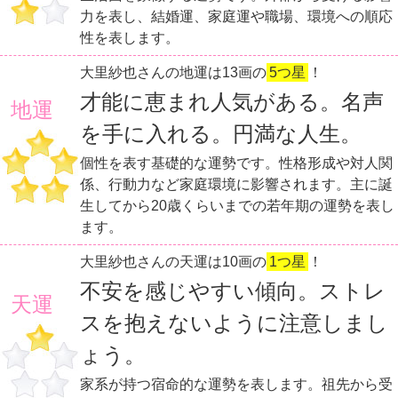
力を表し、結婚運、家庭運や職場、環境への順応
性を表します。
大里紗也さんの地運は13画の
5つ星
！
才能に恵まれ人気がある。名声
地運
を手に入れる。円満な人生。
個性を表す基礎的な運勢です。性格形成や対人関
係、行動力など家庭環境に影響されます。主に誕
生してから20歳くらいまでの若年期の運勢を表し
ます。
大里紗也さんの天運は10画の
1つ星
！
不安を感じやすい傾向。ストレ
天運
スを抱えないように注意しまし
ょう。
家系が持つ宿命的な運勢を表します。祖先から受