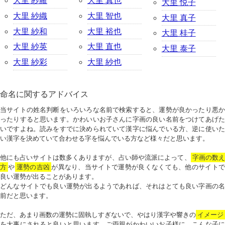
大里 紗羅
大里 真也
大里 悦子
大里 紗織
大里 智也
大里 真子
大里 紗和
大里 裕也
大里 桂子
大里 紗英
大里 直也
大里 泰子
大里 紗彩
大里 紗也
命名に関するアドバイス
当サイトの姓名判断をいろいろな名前で検索すると、運勢が良かったり悪か
ったりすると思います。かわいいお子さんに字画の良い名前をつけてあげた
いですよね。読みをすでに決められていて漢字に悩んでいる方、逆に使いた
い漢字を決めていて合わせる字を悩んでいる方など様々だと思います。
他にも占いサイトは数多くありますが、占い師や流派によって、
字画の数
方
や
運勢の吉凶
が異なり、当サイトで運勢が良くなくても、他のサイトで
良い運勢が出ることがあります。
どんなサイトでも良い運勢が出るようであれば、それはとても良い字画の名
前だと思います。
ただ、あまり画数の運勢に固執しすぎないで、やはり漢字や響きの
イメージ
を大事にされると良いと思います。ご両親がかわいいお子様に、こんな子に