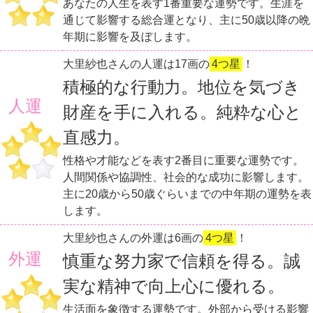
あなたの人生を表す1番重要な運勢です。生涯を
通じて影響する総合運となり、主に50歳以降の晩
年期に影響を及ぼします。
大里紗也さんの人運は17画の
4つ星
！
積極的な行動力。地位を気づき
人運
財産を手に入れる。純粋な心と
直感力。
性格や才能などを表す2番目に重要な運勢です。
人間関係や協調性、社会的な成功に影響します。
主に20歳から50歳ぐらいまでの中年期の運勢を表
します。
大里紗也さんの外運は6画の
4つ星
！
外運
慎重な努力家で信頼を得る。誠
実な精神で向上心に優れる。
生活面を象徴する運勢です。外部から受ける影響