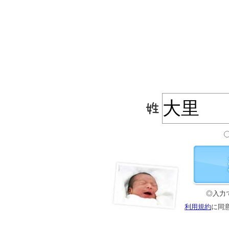
◎入力
利用規約
に同