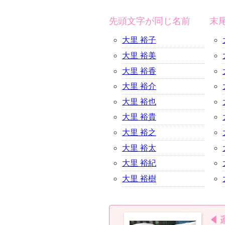
先頭文字が同じ名前
末
大里 裕子
大里 裕美
大里 裕香
大里 裕介
大里 裕也
大里 裕貴
大里 裕之
大里 裕太
大里 裕紀
大里 裕樹