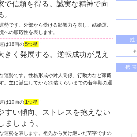
家で信頼を得る。誠実な精神で向
る。
運勢です。外部から受ける影響力を表し、結婚運、
境への順応性を表します。
姓
運は16画の
5つ星
！
全
大きく発展する。逆転成功が見え
携
な運勢です。性格形成や対人関係、行動力など家庭
す。主に誕生してから20歳くらいまでの若年期の運
運は10画の
1つ星
！
やすい傾向。ストレスを抱えない
しましょう。
な運勢を表します。祖先から受け継いだ苗字ですの