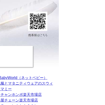
tBabyWorld（ネットベビー）
乳服とマタニティウェアのスウィ
トマミー
カチャンホンポ楽天市場店
松屋チェーン楽天市場店