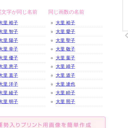
尾文字が同じ名前
同じ画数の名前
大里 裕子
大里 裕子
大里 智子
大里 愛子
大里 陽子
大里 聖子
大里 幸子
大里 敬子
大里 優子
大里 葉子
大里 恵子
大里 靖子
大里 直子
大里 道子
大里 洋子
大里 達也
大里 綾子
大里 睦子
大里 明子
大里 照子