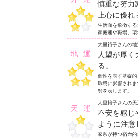
慎重な努力
上心に優れ
生活面を象徴する
家庭運や職場、環
大里裕子さんの地
地運
人望が厚く
る。
個性を表す基礎的
環境に影響されま
勢を表します。
大里裕子さんの天
天運
不安を感じ
ように注意
家系が持つ宿命的