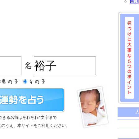
西
名づけに
命名に
できる名前はそれぞれ4文字まで
名前は
意のうえ、本サイトをご利用ください。
苗字と
姓名判