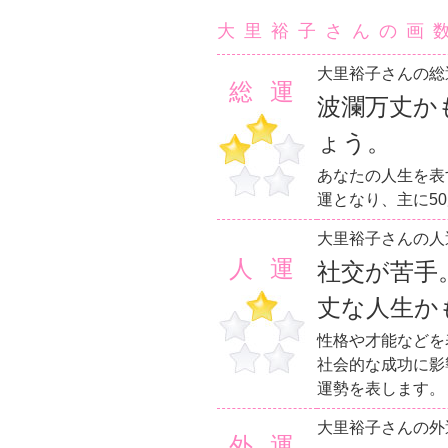
大里裕子さんの画
大里裕子さんの総
総運
波瀾万丈か
ょう。
あなたの人生を表
運となり、主に5
大里裕子さんの人
人運
社交が苦手
丈な人生か
性格や才能などを
社会的な成功に影
運勢を表します。
大里裕子さんの外
外運