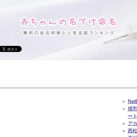
Ne
授
ー
ア
西