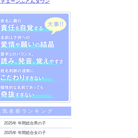
川チェーンふとんタウン
大事な5つのポイント
人気名前ランキング
親の責任を自覚する
子供への愛情や願いの結晶
2025年 年間総合男の子
のバランス、読み、発音、覚えやすさ
2025年 年間総合女の子
断の運勢にこだわりすぎない