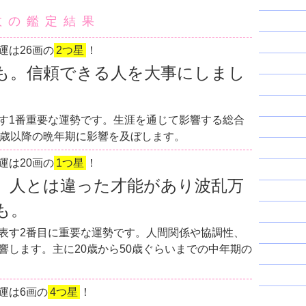
数の鑑定結果
運は26画の
2つ星
！
も。信頼できる人を大事にしまし
す1番重要な運勢です。生涯を通じて影響する総合
0歳以降の晩年期に影響を及ぼします。
運は20画の
1つ星
！
。人とは違った才能があり波乱万
も。
表す2番目に重要な運勢です。人間関係や協調性、
響します。主に20歳から50歳ぐらいまでの中年期の
運は6画の
4つ星
！