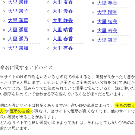
大里 遥佳
大里 友香
大里 寧音
大里 遥子
大里 優香
大里 瑠香
大里 遥華
大里 静香
大里 綾美
大里 遥夏
大里 晴香
大里 寿美
大里 遥乃
大里 春香
大里 舞香
大里 遥加
大里 有香
命名に関するアドバイス
当サイトの姓名判断をいろいろな名前で検索すると、運勢が良かったり悪か
ったりすると思います。かわいいお子さんに字画の良い名前をつけてあげた
いですよね。読みをすでに決められていて漢字に悩んでいる方、逆に使いた
い漢字を決めていて合わせる字を悩んでいる方など様々だと思います。
他にも占いサイトは数多くありますが、占い師や流派によって、
字画の数
方
や
運勢の吉凶
が異なり、当サイトで運勢が良くなくても、他のサイトで
良い運勢が出ることがあります。
どんなサイトでも良い運勢が出るようであれば、それはとても良い字画の名
前だと思います。