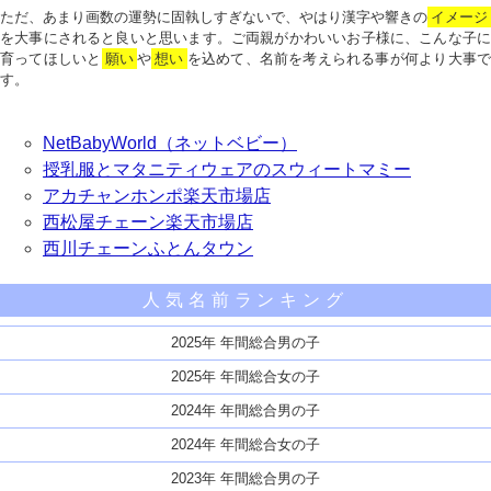
ただ、あまり画数の運勢に固執しすぎないで、やはり漢字や響きの
イメージ
を大事にされると良いと思います。ご両親がかわいいお子様に、こんな子に
育ってほしいと
願い
や
想い
を込めて、名前を考えられる事が何より大事で
す。
NetBabyWorld（ネットベビー）
授乳服とマタニティウェアのスウィートマミー
アカチャンホンポ楽天市場店
西松屋チェーン楽天市場店
西川チェーンふとんタウン
人気名前ランキング
2025年 年間総合男の子
2025年 年間総合女の子
2024年 年間総合男の子
2024年 年間総合女の子
2023年 年間総合男の子