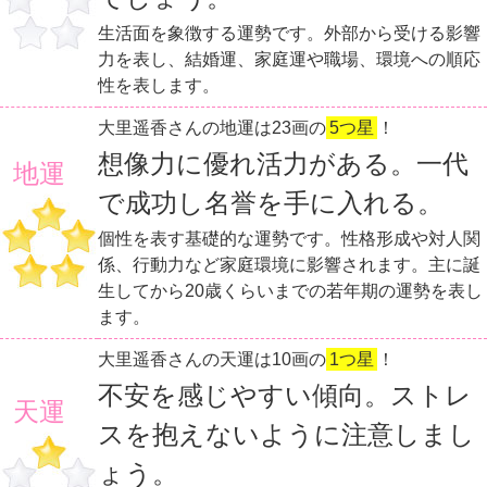
生活面を象徴する運勢です。外部から受ける影響
力を表し、結婚運、家庭運や職場、環境への順応
性を表します。
大里遥香さんの地運は23画の
5つ星
！
想像力に優れ活力がある。一代
地運
で成功し名誉を手に入れる。
個性を表す基礎的な運勢です。性格形成や対人関
係、行動力など家庭環境に影響されます。主に誕
生してから20歳くらいまでの若年期の運勢を表し
ます。
大里遥香さんの天運は10画の
1つ星
！
不安を感じやすい傾向。ストレ
天運
スを抱えないように注意しまし
ょう。