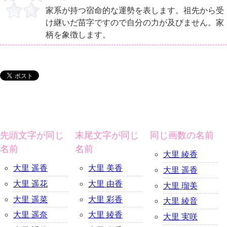
家系が持つ宿命的な運勢を表します。祖先から受
け継いだ苗字ですので自分の力が及びません。家
柄を象徴します。
先頭文字が同じ
末尾文字が同じ
同じ画数の名前
名前
名前
大里 綾香
大里 遥香
大里 美香
大里 遥香
大里 遥花
大里 由香
大里 瑠美
大里 遥菜
大里 彩香
大里 綾音
大里 遥奈
大里 綾香
大里 実咲