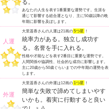
る。
あなたの人生を表す1番重要な運勢です。生涯を
通じて影響する総合運となり、主に50歳以降の晩
年期に影響を及ぼします。
大里遥香さんの人運は21画の
5つ星
！
統率力がある。独立し成功す
人運
る。名誉を手に入れる。
性格や才能などを表す2番目に重要な運勢です。
人間関係や協調性、社会的な成功に影響します。
主に20歳から50歳ぐらいまでの中年期の運勢を表
します。
大里遥香さんの外運は12画の
1つ星
！
簡単な失敗で諦めてしまいやす
外運
いかも。着実に行動すると良い
でしょう。