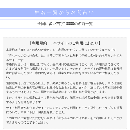
姓名一覧から名前占い
全国に多い苗字10000の名前一覧
【利用規約 … 本サイトのご利用にあたり】
本規約は「赤ちゃんの名づけ命名」をご利用いただく方に守っていただくルールです。
「赤ちゃんの名づけ命名」は、名前の字画をもとに無料で手軽に名付けの名前占いができ
るサイトです。
本格的な占いは、名前だけでなく、生年月日や血液型をはじめ、周りの環境まで含めて、
さまざまな角度から鑑定されるものと思います。そのため、本サイトの運勢結果は参考程
度にお読みください。専門的な鑑定は、職業で姓名判断をされている方にご相談くださ
い。
運勢結果は、占いである以上、良い結果が出ることもあれば悪い場合もあり、中には運勢
結果に不満のある内容が表示される場合もあるとは思いますが、決してお名前を誹謗中傷
するものではありません。画数の自動計算によって得られた運勢となります。
また、本サイトの鑑定によって得られた結果で、第三者を誹謗又は中傷したり名誉を棄損
するような行為を禁じます。
サイト利用者が本ウェブサイトのコンテンンツを利用したことで発生したトラブルや損害
について、本サイトは一切責任を負いません。
この規約にご同意いただけない場合は「赤ちゃんの名づけ命名」をご利用いただくことは
できませんのでご了承ください。