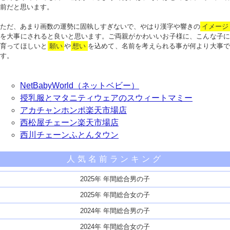
前だと思います。
ただ、あまり画数の運勢に固執しすぎないで、やはり漢字や響きの
イメージ
を大事にされると良いと思います。ご両親がかわいいお子様に、こんな子に
育ってほしいと
願い
や
想い
を込めて、名前を考えられる事が何より大事で
す。
NetBabyWorld（ネットベビー）
授乳服とマタニティウェアのスウィートマミー
アカチャンホンポ楽天市場店
西松屋チェーン楽天市場店
西川チェーンふとんタウン
人気名前ランキング
2025年 年間総合男の子
2025年 年間総合女の子
2024年 年間総合男の子
2024年 年間総合女の子