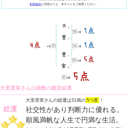
利用規約
に同意のうえ、本サイトをご利用ください。
大里里実さんの画数の鑑定結果
大里里実さんの総運は31画の
5つ星
！
総運
社交性があり判断力に優れる。
順風満帆な人生で円満な生活。