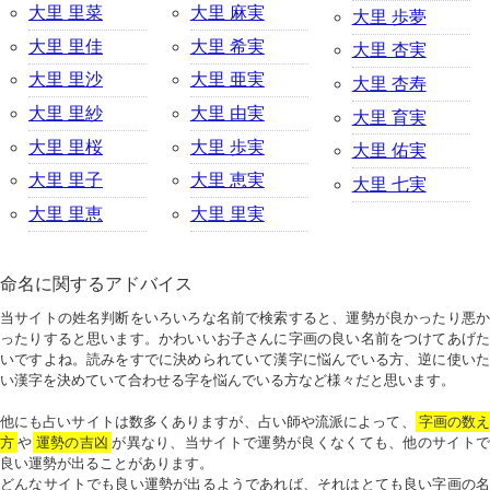
大里 里菜
大里 麻実
大里 歩夢
大里 里佳
大里 希実
大里 杏実
大里 里沙
大里 亜実
大里 杏寿
大里 里紗
大里 由実
大里 育実
大里 里桜
大里 歩実
大里 佑実
大里 里子
大里 恵実
大里 七実
大里 里恵
大里 里実
命名に関するアドバイス
当サイトの姓名判断をいろいろな名前で検索すると、運勢が良かったり悪か
ったりすると思います。かわいいお子さんに字画の良い名前をつけてあげた
いですよね。読みをすでに決められていて漢字に悩んでいる方、逆に使いた
い漢字を決めていて合わせる字を悩んでいる方など様々だと思います。
他にも占いサイトは数多くありますが、占い師や流派によって、
字画の数
方
や
運勢の吉凶
が異なり、当サイトで運勢が良くなくても、他のサイトで
良い運勢が出ることがあります。
どんなサイトでも良い運勢が出るようであれば、それはとても良い字画の名