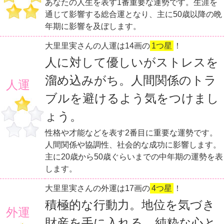
あなたの人生を表す1番重要な運勢です。生涯を
通じて影響する総合運となり、主に50歳以降の晩
年期に影響を及ぼします。
大里里実さんの人運は14画の
1つ星
！
人に対して優しいがストレスを
溜め込みがち。人間関係のトラ
人運
ブルを避けるよう気をつけまし
ょう。
性格や才能などを表す2番目に重要な運勢です。
人間関係や協調性、社会的な成功に影響します。
主に20歳から50歳ぐらいまでの中年期の運勢を表
します。
大里里実さんの外運は17画の
4つ星
！
積極的な行動力。地位を気づき
外運
財産を手に入れる。純粋な心と