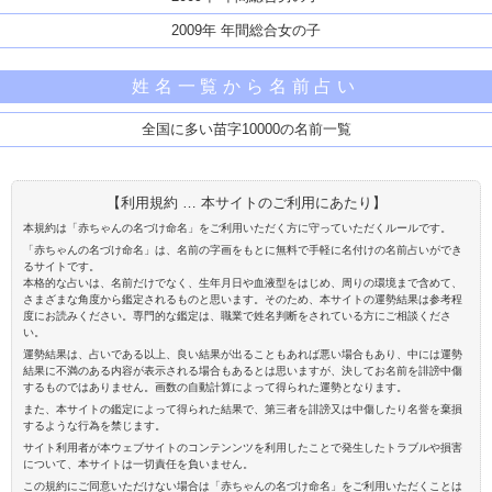
2009年 年間総合女の子
姓名一覧から名前占い
全国に多い苗字10000の名前一覧
【利用規約 … 本サイトのご利用にあたり】
本規約は「赤ちゃんの名づけ命名」をご利用いただく方に守っていただくルールです。
「赤ちゃんの名づけ命名」は、名前の字画をもとに無料で手軽に名付けの名前占いができ
るサイトです。
本格的な占いは、名前だけでなく、生年月日や血液型をはじめ、周りの環境まで含めて、
さまざまな角度から鑑定されるものと思います。そのため、本サイトの運勢結果は参考程
度にお読みください。専門的な鑑定は、職業で姓名判断をされている方にご相談くださ
い。
運勢結果は、占いである以上、良い結果が出ることもあれば悪い場合もあり、中には運勢
結果に不満のある内容が表示される場合もあるとは思いますが、決してお名前を誹謗中傷
するものではありません。画数の自動計算によって得られた運勢となります。
また、本サイトの鑑定によって得られた結果で、第三者を誹謗又は中傷したり名誉を棄損
するような行為を禁じます。
サイト利用者が本ウェブサイトのコンテンンツを利用したことで発生したトラブルや損害
について、本サイトは一切責任を負いません。
この規約にご同意いただけない場合は「赤ちゃんの名づけ命名」をご利用いただくことは