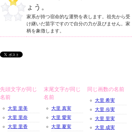
ょう。
家系が持つ宿命的な運勢を表します。祖先から受
け継いだ苗字ですので自分の力が及びません。家
柄を象徴します。
先頭文字が同じ
末尾文字が同じ
同じ画数の名前
名前
名前
大里 希実
大里 里美
大里 真実
大里 歩実
大里 里奈
大里 愛実
大里 里実
大里 里香
大里 夏実
大里 成実