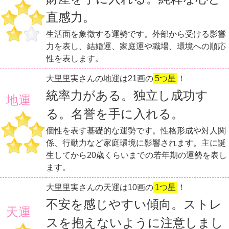
直感力。
生活面を象徴する運勢です。外部から受ける影響
力を表し、結婚運、家庭運や職場、環境への順応
性を表します。
大里里実さんの地運は21画の
5つ星
！
統率力がある。独立し成功す
地運
る。名誉を手に入れる。
個性を表す基礎的な運勢です。性格形成や対人関
係、行動力など家庭環境に影響されます。主に誕
生してから20歳くらいまでの若年期の運勢を表し
ます。
大里里実さんの天運は10画の
1つ星
！
不安を感じやすい傾向。ストレ
天運
スを抱えないように注意しまし