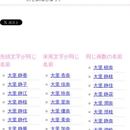
先頭文字が同じ
末尾文字が同じ
同じ画数の名前
名前
名前
大里 樹奈
大里 静香
大里 杏奈
大里 静枝
大里 静子
大里 佳奈
大里 静佳
大里 静江
大里 玲奈
大里 静花
大里 静枝
大里 里奈
大里 潤奈
大里 静佳
大里 優奈
大里 澄枝
大里 静代
大里 美奈
大里 静奈
大里 静華
大里 加奈
大里 澄怜