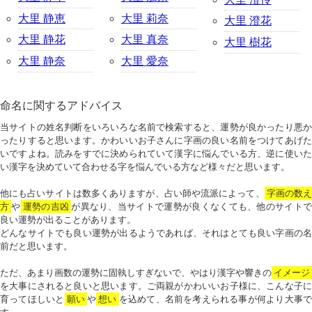
大里 静恵
大里 莉奈
大里 澄花
大里 静花
大里 真奈
大里 樹花
大里 静奈
大里 愛奈
命名に関するアドバイス
当サイトの姓名判断をいろいろな名前で検索すると、運勢が良かったり悪か
ったりすると思います。かわいいお子さんに字画の良い名前をつけてあげた
いですよね。読みをすでに決められていて漢字に悩んでいる方、逆に使いた
い漢字を決めていて合わせる字を悩んでいる方など様々だと思います。
他にも占いサイトは数多くありますが、占い師や流派によって、
字画の数
方
や
運勢の吉凶
が異なり、当サイトで運勢が良くなくても、他のサイトで
良い運勢が出ることがあります。
どんなサイトでも良い運勢が出るようであれば、それはとても良い字画の名
前だと思います。
ただ、あまり画数の運勢に固執しすぎないで、やはり漢字や響きの
イメージ
を大事にされると良いと思います。ご両親がかわいいお子様に、こんな子に
育ってほしいと
願い
や
想い
を込めて、名前を考えられる事が何より大事で