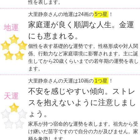
性を表します。
大里静奈さんの地運は24画の
5つ星
！
家庭運が良く順調な人生。金運
地運
にも恵まれる。
個性を表す基礎的な運勢です。性格形成や対人関
係、行動力など家庭環境に影響されます。主に誕
生してから20歳くらいまでの若年期の運勢を表し
ます。
大里静奈さんの天運は10画の
1つ星
！
不安を感じやすい傾向。ストレ
天運
スを抱えないように注意しまし
ょう。
家系が持つ宿命的な運勢を表します。祖先から受
け継いだ苗字ですので自分の力が及びません。家
柄を象徴します。