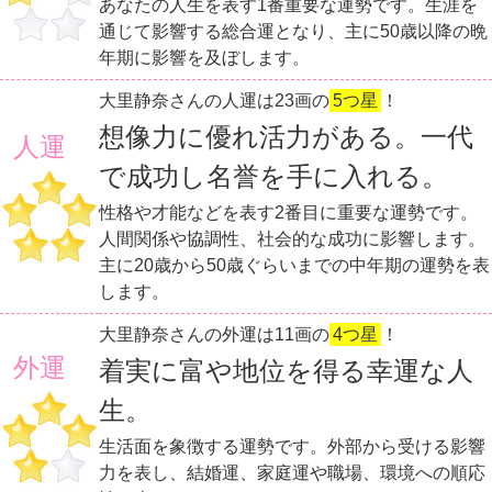
あなたの人生を表す1番重要な運勢です。生涯を
通じて影響する総合運となり、主に50歳以降の晩
年期に影響を及ぼします。
大里静奈さんの人運は23画の
5つ星
！
想像力に優れ活力がある。一代
人運
で成功し名誉を手に入れる。
性格や才能などを表す2番目に重要な運勢です。
人間関係や協調性、社会的な成功に影響します。
主に20歳から50歳ぐらいまでの中年期の運勢を表
します。
大里静奈さんの外運は11画の
4つ星
！
外運
着実に富や地位を得る幸運な人
生。
生活面を象徴する運勢です。外部から受ける影響
力を表し、結婚運、家庭運や職場、環境への順応