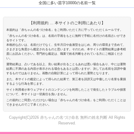
全国に多い苗字10000の名前一覧
【利用規約 … 本サイトのご利用にあたり】
本規約は「赤ちゃんの名づけ命名」をご利用いただく方に守っていただくルールです。
「赤ちゃんの名づけ命名」は、名前の字画をもとに無料で手軽に名付けの名前占いができ
るサイトです。
本格的な占いは、名前だけでなく、生年月日や血液型をはじめ、周りの環境まで含めて、
さまざまな角度から鑑定されるものと思います。そのため、本サイトの運勢結果は参考程
度にお読みください。専門的な鑑定は、職業で姓名判断をされている方にご相談くださ
い。
運勢結果は、占いである以上、良い結果が出ることもあれば悪い場合もあり、中には運勢
結果に不満のある内容が表示される場合もあるとは思いますが、決してお名前を誹謗中傷
するものではありません。画数の自動計算によって得られた運勢となります。
また、本サイトの鑑定によって得られた結果で、第三者を誹謗又は中傷したり名誉を棄損
するような行為を禁じます。
サイト利用者が本ウェブサイトのコンテンンツを利用したことで発生したトラブルや損害
について、本サイトは一切責任を負いません。
この規約にご同意いただけない場合は「赤ちゃんの名づけ命名」をご利用いただくことは
できませんのでご了承ください。
Copyright(C)2026 赤ちゃんの名づけ命名 無料の姓名判断 All Rights
Reserved.