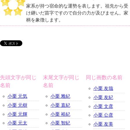
家系が持つ宿命的な運勢を表します。祖先から受
け継いだ苗字ですので自分の力が及びません。家
柄を象徴します。
先頭文字が同じ
末尾文字が同じ
同じ画数の名前
名前
名前
小栗 友哉
小栗 元気
小栗 雅紀
小栗 友紀
小栗 元樹
小栗 直紀
小栗 文彦
小栗 元輝
小栗 裕紀
小栗 公彦
小栗 元太
小栗 智紀
小栗 友美