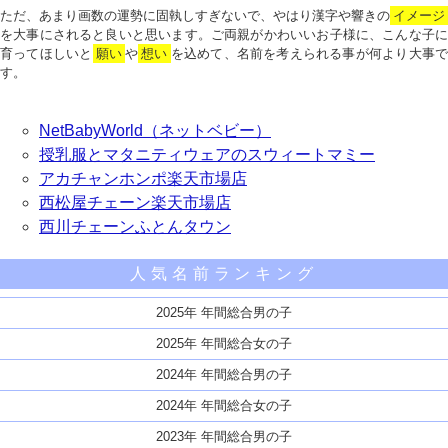
ただ、あまり画数の運勢に固執しすぎないで、やはり漢字や響きの
イメージ
を大事にされると良いと思います。ご両親がかわいいお子様に、こんな子に
育ってほしいと
願い
や
想い
を込めて、名前を考えられる事が何より大事で
す。
NetBabyWorld（ネットベビー）
授乳服とマタニティウェアのスウィートマミー
アカチャンホンポ楽天市場店
西松屋チェーン楽天市場店
西川チェーンふとんタウン
人気名前ランキング
2025年 年間総合男の子
2025年 年間総合女の子
2024年 年間総合男の子
2024年 年間総合女の子
2023年 年間総合男の子