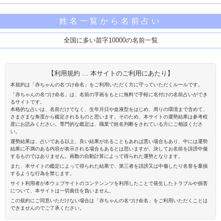
姓名一覧から名前占い
全国に多い苗字10000の名前一覧
【利用規約 … 本サイトのご利用にあたり】
本規約は「赤ちゃんの名づけ命名」をご利用いただく方に守っていただくルールです。
「赤ちゃんの名づけ命名」は、名前の字画をもとに無料で手軽に名付けの名前占いができ
るサイトです。
本格的な占いは、名前だけでなく、生年月日や血液型をはじめ、周りの環境まで含めて、
さまざまな角度から鑑定されるものと思います。そのため、本サイトの運勢結果は参考程
度にお読みください。専門的な鑑定は、職業で姓名判断をされている方にご相談くださ
い。
運勢結果は、占いである以上、良い結果が出ることもあれば悪い場合もあり、中には運勢
結果に不満のある内容が表示される場合もあるとは思いますが、決してお名前を誹謗中傷
するものではありません。画数の自動計算によって得られた運勢となります。
また、本サイトの鑑定によって得られた結果で、第三者を誹謗又は中傷したり名誉を棄損
するような行為を禁じます。
サイト利用者が本ウェブサイトのコンテンンツを利用したことで発生したトラブルや損害
について、本サイトは一切責任を負いません。
この規約にご同意いただけない場合は「赤ちゃんの名づけ命名」をご利用いただくことは
できませんのでご了承ください。