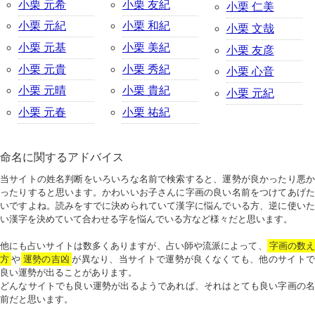
小栗 元希
小栗 友紀
小栗 仁美
小栗 元紀
小栗 和紀
小栗 文哉
小栗 元基
小栗 美紀
小栗 友彦
小栗 元貴
小栗 秀紀
小栗 心音
小栗 元晴
小栗 貴紀
小栗 元紀
小栗 元春
小栗 祐紀
命名に関するアドバイス
当サイトの姓名判断をいろいろな名前で検索すると、運勢が良かったり悪か
ったりすると思います。かわいいお子さんに字画の良い名前をつけてあげた
いですよね。読みをすでに決められていて漢字に悩んでいる方、逆に使いた
い漢字を決めていて合わせる字を悩んでいる方など様々だと思います。
他にも占いサイトは数多くありますが、占い師や流派によって、
字画の数
方
や
運勢の吉凶
が異なり、当サイトで運勢が良くなくても、他のサイトで
良い運勢が出ることがあります。
どんなサイトでも良い運勢が出るようであれば、それはとても良い字画の名
前だと思います。