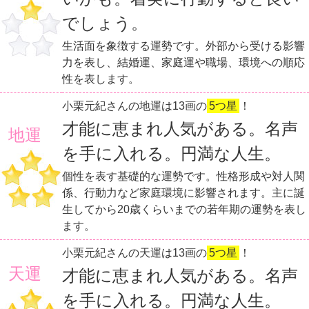
でしょう。
生活面を象徴する運勢です。外部から受ける影響
力を表し、結婚運、家庭運や職場、環境への順応
性を表します。
小栗元紀さんの地運は13画の
5つ星
！
才能に恵まれ人気がある。名声
地運
を手に入れる。円満な人生。
個性を表す基礎的な運勢です。性格形成や対人関
係、行動力など家庭環境に影響されます。主に誕
生してから20歳くらいまでの若年期の運勢を表し
ます。
小栗元紀さんの天運は13画の
5つ星
！
天運
才能に恵まれ人気がある。名声
を手に入れる。円満な人生。