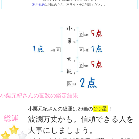
利用規約
に同意のうえ、本サイトをご利用ください。
小栗元紀さんの画数の鑑定結果
小栗元紀さんの総運は26画の
2つ星
！
総運
波瀾万丈かも。信頼できる人を
大事にしましょう。