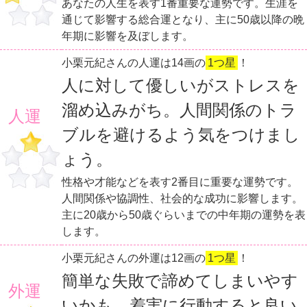
あなたの人生を表す1番重要な運勢です。生涯を
通じて影響する総合運となり、主に50歳以降の晩
年期に影響を及ぼします。
小栗元紀さんの人運は14画の
1つ星
！
人に対して優しいがストレスを
溜め込みがち。人間関係のトラ
人運
ブルを避けるよう気をつけまし
ょう。
性格や才能などを表す2番目に重要な運勢です。
人間関係や協調性、社会的な成功に影響します。
主に20歳から50歳ぐらいまでの中年期の運勢を表
します。
小栗元紀さんの外運は12画の
1つ星
！
簡単な失敗で諦めてしまいやす
外運
いかも。着実に行動すると良い