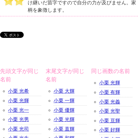
け継いだ苗字ですので自分の力が及びません。家
柄を象徴します。
先頭文字が同じ
末尾文字が同じ
同じ画数の名前
名前
名前
小栗 光輝
小栗 光希
小栗 大輝
小栗 有輝
小栗 光輝
小栗 一輝
小栗 光義
小栗 光一
小栗 優輝
小栗 光聖
小栗 光男
小栗 光輝
小栗 亘輝
小栗 光司
小栗 直輝
小栗 好輝