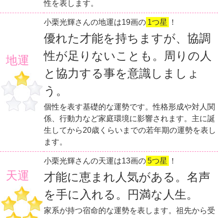
性を表します。
小栗光輝さんの地運は19画の
1つ星
！
優れた才能を持ちますが、協調
性が足りないことも。周りの人
地運
と協力する事を意識しましょ
う。
個性を表す基礎的な運勢です。性格形成や対人関
係、行動力など家庭環境に影響されます。主に誕
生してから20歳くらいまでの若年期の運勢を表し
ます。
小栗光輝さんの天運は13画の
5つ星
！
天運
才能に恵まれ人気がある。名声
を手に入れる。円満な人生。
家系が持つ宿命的な運勢を表します。祖先から受