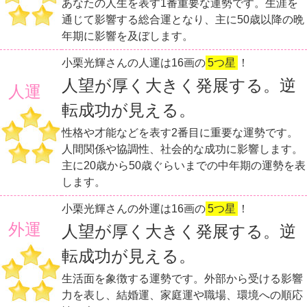
あなたの人生を表す1番重要な運勢です。生涯を
通じて影響する総合運となり、主に50歳以降の晩
年期に影響を及ぼします。
小栗光輝さんの人運は16画の
5つ星
！
人望が厚く大きく発展する。逆
人運
転成功が見える。
性格や才能などを表す2番目に重要な運勢です。
人間関係や協調性、社会的な成功に影響します。
主に20歳から50歳ぐらいまでの中年期の運勢を表
します。
小栗光輝さんの外運は16画の
5つ星
！
外運
人望が厚く大きく発展する。逆
転成功が見える。
生活面を象徴する運勢です。外部から受ける影響
力を表し、結婚運、家庭運や職場、環境への順応