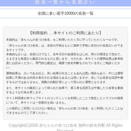
姓名一覧から名前占い
全国に多い苗字10000の名前一覧
【利用規約 … 本サイトのご利用にあたり】
本規約は「赤ちゃんの名づけ命名」をご利用いただく方に守っていただくルールです。
「赤ちゃんの名づけ命名」は、名前の字画をもとに無料で手軽に名付けの名前占いができ
るサイトです。
本格的な占いは、名前だけでなく、生年月日や血液型をはじめ、周りの環境まで含めて、
さまざまな角度から鑑定されるものと思います。そのため、本サイトの運勢結果は参考程
度にお読みください。専門的な鑑定は、職業で姓名判断をされている方にご相談くださ
い。
運勢結果は、占いである以上、良い結果が出ることもあれば悪い場合もあり、中には運勢
結果に不満のある内容が表示される場合もあるとは思いますが、決してお名前を誹謗中傷
するものではありません。画数の自動計算によって得られた運勢となります。
また、本サイトの鑑定によって得られた結果で、第三者を誹謗又は中傷したり名誉を棄損
するような行為を禁じます。
サイト利用者が本ウェブサイトのコンテンンツを利用したことで発生したトラブルや損害
について、本サイトは一切責任を負いません。
この規約にご同意いただけない場合は「赤ちゃんの名づけ命名」をご利用いただくことは
できませんのでご了承ください。
Copyright(C)2026 赤ちゃんの名づけ命名 無料の姓名判断 All Rights
Reserved.