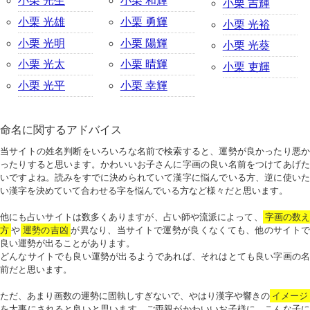
小栗 光生
小栗 和輝
小栗 吉輝
小栗 光雄
小栗 勇輝
小栗 光裕
小栗 光明
小栗 陽輝
小栗 光葵
小栗 光太
小栗 晴輝
小栗 吏輝
小栗 光平
小栗 幸輝
命名に関するアドバイス
当サイトの姓名判断をいろいろな名前で検索すると、運勢が良かったり悪か
ったりすると思います。かわいいお子さんに字画の良い名前をつけてあげた
いですよね。読みをすでに決められていて漢字に悩んでいる方、逆に使いた
い漢字を決めていて合わせる字を悩んでいる方など様々だと思います。
他にも占いサイトは数多くありますが、占い師や流派によって、
字画の数
方
や
運勢の吉凶
が異なり、当サイトで運勢が良くなくても、他のサイトで
良い運勢が出ることがあります。
どんなサイトでも良い運勢が出るようであれば、それはとても良い字画の名
前だと思います。
ただ、あまり画数の運勢に固執しすぎないで、やはり漢字や響きの
イメージ
を大事にされると良いと思います。ご両親がかわいいお子様に、こんな子に