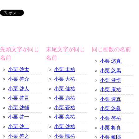
先頭文字が同じ
末尾文字が同じ
同じ画数の名前
名前
名前
小栗 悠真
小栗 啓太
小栗 圭祐
小栗 悠馬
小栗 啓介
小栗 大祐
小栗 健悟
小栗 啓人
小栗 佳祐
小栗 康祐
小栗 啓吾
小栗 康祐
小栗 透真
小栗 啓輔
小栗 蒼祐
小栗 悠眞
小栗 啓一
小栗 亮祐
小栗 啓祐
小栗 啓二
小栗 啓祐
小栗 将真
小栗 啓之
小栗 颯祐
小栗 敏郎