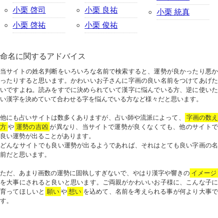
小栗 啓司
小栗 良祐
小栗 統真
小栗 啓祐
小栗 俊祐
命名に関するアドバイス
当サイトの姓名判断をいろいろな名前で検索すると、運勢が良かったり悪か
ったりすると思います。かわいいお子さんに字画の良い名前をつけてあげた
いですよね。読みをすでに決められていて漢字に悩んでいる方、逆に使いた
い漢字を決めていて合わせる字を悩んでいる方など様々だと思います。
他にも占いサイトは数多くありますが、占い師や流派によって、
字画の数
方
や
運勢の吉凶
が異なり、当サイトで運勢が良くなくても、他のサイトで
良い運勢が出ることがあります。
どんなサイトでも良い運勢が出るようであれば、それはとても良い字画の名
前だと思います。
ただ、あまり画数の運勢に固執しすぎないで、やはり漢字や響きの
イメージ
を大事にされると良いと思います。ご両親がかわいいお子様に、こんな子に
育ってほしいと
願い
や
想い
を込めて、名前を考えられる事が何より大事で
す。