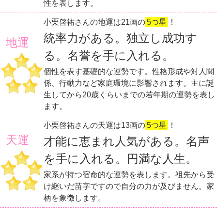
性を表します。
小栗啓祐さんの地運は21画の
5つ星
！
統率力がある。独立し成功す
地運
る。名誉を手に入れる。
個性を表す基礎的な運勢です。性格形成や対人関
係、行動力など家庭環境に影響されます。主に誕
生してから20歳くらいまでの若年期の運勢を表し
ます。
小栗啓祐さんの天運は13画の
5つ星
！
天運
才能に恵まれ人気がある。名声
を手に入れる。円満な人生。
家系が持つ宿命的な運勢を表します。祖先から受
け継いだ苗字ですので自分の力が及びません。家
柄を象徴します。