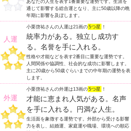
あなたの人生を表す1番重要な運勢です。生涯を
通じて影響する総合運となり、主に50歳以降の晩
年期に影響を及ぼします。
小栗啓祐さんの人運は21画の
5つ星
！
統率力がある。独立し成功す
人運
る。名誉を手に入れる。
性格や才能などを表す2番目に重要な運勢です。
人間関係や協調性、社会的な成功に影響します。
主に20歳から50歳ぐらいまでの中年期の運勢を表
します。
小栗啓祐さんの外運は13画の
5つ星
！
外運
才能に恵まれ人気がある。名声
を手に入れる。円満な人生。
生活面を象徴する運勢です。外部から受ける影響
力を表し、結婚運、家庭運や職場、環境への順応