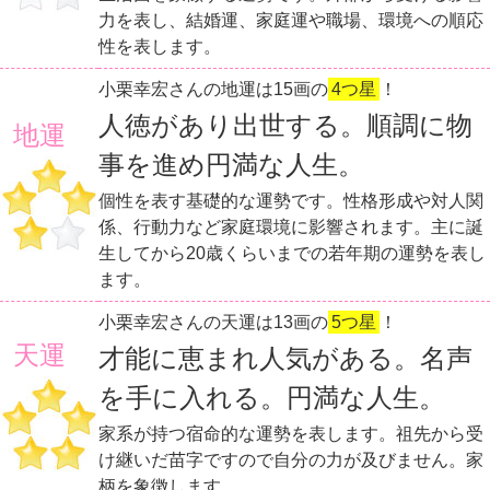
力を表し、結婚運、家庭運や職場、環境への順応
性を表します。
小栗幸宏さんの地運は15画の
4つ星
！
人徳があり出世する。順調に物
地運
事を進め円満な人生。
個性を表す基礎的な運勢です。性格形成や対人関
係、行動力など家庭環境に影響されます。主に誕
生してから20歳くらいまでの若年期の運勢を表し
ます。
小栗幸宏さんの天運は13画の
5つ星
！
天運
才能に恵まれ人気がある。名声
を手に入れる。円満な人生。
家系が持つ宿命的な運勢を表します。祖先から受
け継いだ苗字ですので自分の力が及びません。家
柄を象徴します。