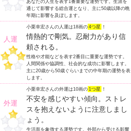
あなたの人生を表す1番重要な運勢です。生涯を
通じて影響する総合運となり、主に50歳以降の晩
年期に影響を及ぼします。
小栗幸宏さんの人運は18画の
4つ星
！
情熱的で剛気。忍耐力があり信
人運
頼される。
性格や才能などを表す2番目に重要な運勢です。
人間関係や協調性、社会的な成功に影響します。
主に20歳から50歳ぐらいまでの中年期の運勢を表
します。
小栗幸宏さんの外運は10画の
1つ星
！
不安を感じやすい傾向。ストレ
外運
スを抱えないように注意しまし
ょう。
生活面を象徴する運勢です。外部から受ける影響