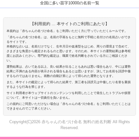
全国に多い苗字10000の名前一覧
【利用規約 … 本サイトのご利用にあたり】
本規約は「赤ちゃんの名づけ命名」をご利用いただく方に守っていただくルールです。
「赤ちゃんの名づけ命名」は、名前の字画をもとに無料で手軽に名付けの名前占いができ
るサイトです。
本格的な占いは、名前だけでなく、生年月日や血液型をはじめ、周りの環境まで含めて、
さまざまな角度から鑑定されるものと思います。そのため、本サイトの運勢結果は参考程
度にお読みください。専門的な鑑定は、職業で姓名判断をされている方にご相談くださ
い。
運勢結果は、占いである以上、良い結果が出ることもあれば悪い場合もあり、中には運勢
結果に不満のある内容が表示される場合もあるとは思いますが、決してお名前を誹謗中傷
するものではありません。画数の自動計算によって得られた運勢となります。
また、本サイトの鑑定によって得られた結果で、第三者を誹謗又は中傷したり名誉を棄損
するような行為を禁じます。
サイト利用者が本ウェブサイトのコンテンンツを利用したことで発生したトラブルや損害
について、本サイトは一切責任を負いません。
この規約にご同意いただけない場合は「赤ちゃんの名づけ命名」をご利用いただくことは
できませんのでご了承ください。
Copyright(C)2026 赤ちゃんの名づけ命名 無料の姓名判断 All Rights
Reserved.