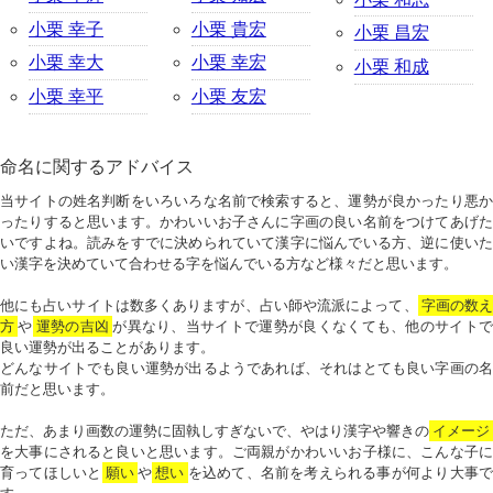
小栗 幸子
小栗 貴宏
小栗 昌宏
小栗 幸大
小栗 幸宏
小栗 和成
小栗 幸平
小栗 友宏
命名に関するアドバイス
当サイトの姓名判断をいろいろな名前で検索すると、運勢が良かったり悪か
ったりすると思います。かわいいお子さんに字画の良い名前をつけてあげた
いですよね。読みをすでに決められていて漢字に悩んでいる方、逆に使いた
い漢字を決めていて合わせる字を悩んでいる方など様々だと思います。
他にも占いサイトは数多くありますが、占い師や流派によって、
字画の数
方
や
運勢の吉凶
が異なり、当サイトで運勢が良くなくても、他のサイトで
良い運勢が出ることがあります。
どんなサイトでも良い運勢が出るようであれば、それはとても良い字画の名
前だと思います。
ただ、あまり画数の運勢に固執しすぎないで、やはり漢字や響きの
イメージ
を大事にされると良いと思います。ご両親がかわいいお子様に、こんな子に
育ってほしいと
願い
や
想い
を込めて、名前を考えられる事が何より大事で