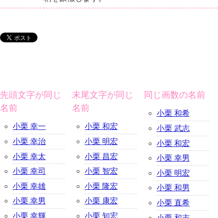
先頭文字が同じ
末尾文字が同じ
同じ画数の名前
名前
名前
小栗 和希
小栗 幸一
小栗 和宏
小栗 武志
小栗 幸治
小栗 明宏
小栗 和宏
小栗 幸太
小栗 昌宏
小栗 幸男
小栗 幸司
小栗 智宏
小栗 明宏
小栗 幸雄
小栗 隆宏
小栗 和男
小栗 幸男
小栗 康宏
小栗 直希
小栗 幸輝
小栗 知宏
小栗 和志