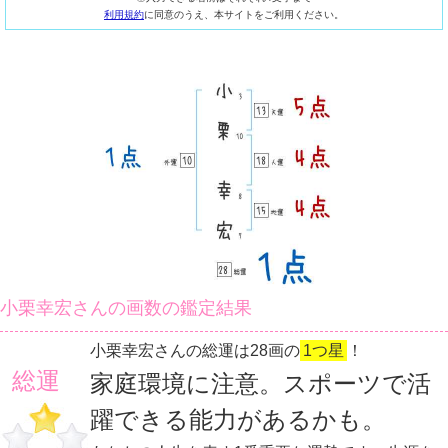
利用規約
に同意のうえ、本サイトをご利用ください。
小栗幸宏さんの画数の鑑定結果
小栗幸宏さんの総運は28画の
1つ星
！
総運
家庭環境に注意。スポーツで活
躍できる能力があるかも。