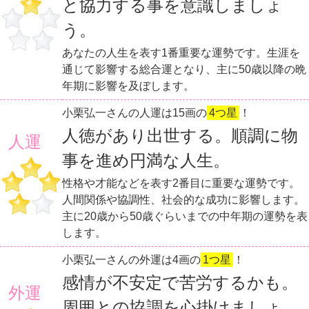
と協力する事を意識しましょ
う。
あなたの人生を表す1番重要な運勢です。生涯を
通じて影響する総合運となり、主に50歳以降の晩
年期に影響を及ぼします。
小栗弘一さんの人運は15画の
4つ星
！
人徳があり出世する。順調に物
人運
事を進め円満な人生。
性格や才能などを表す2番目に重要な運勢です。
人間関係や協調性、社会的な成功に影響します。
主に20歳から50歳ぐらいまでの中年期の運勢を表
します。
小栗弘一さんの外運は4画の
1つ星
！
感情が不安定で苦労するかも。
外運
周囲との協調を心掛けましょ