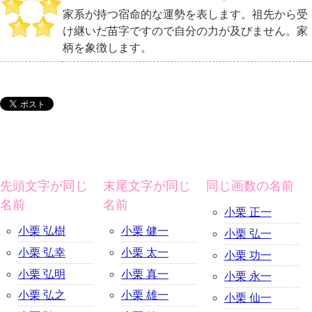
家系が持つ宿命的な運勢を表します。祖先から受
け継いだ苗字ですので自分の力が及びません。家
柄を象徴します。
先頭文字が同じ
末尾文字が同じ
同じ画数の名前
名前
名前
小栗 正一
小栗 弘樹
小栗 健一
小栗 弘一
小栗 弘幸
小栗 太一
小栗 功一
小栗 弘明
小栗 真一
小栗 永一
小栗 弘之
小栗 雄一
小栗 仙一