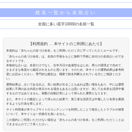
姓名一覧から名前占い
全国に多い苗字10000の名前一覧
【利用規約 … 本サイトのご利用にあたり】
本規約は「赤ちゃんの名づけ命名」をご利用いただく方に守っていただくルールです。
「赤ちゃんの名づけ命名」は、名前の字画をもとに無料で手軽に名付けの名前占いができ
るサイトです。
本格的な占いは、名前だけでなく、生年月日や血液型をはじめ、周りの環境まで含めて、
さまざまな角度から鑑定されるものと思います。そのため、本サイトの運勢結果は参考程
度にお読みください。専門的な鑑定は、職業で姓名判断をされている方にご相談くださ
い。
運勢結果は、占いである以上、良い結果が出ることもあれば悪い場合もあり、中には運勢
結果に不満のある内容が表示される場合もあるとは思いますが、決してお名前を誹謗中傷
するものではありません。画数の自動計算によって得られた運勢となります。
また、本サイトの鑑定によって得られた結果で、第三者を誹謗又は中傷したり名誉を棄損
するような行為を禁じます。
サイト利用者が本ウェブサイトのコンテンンツを利用したことで発生したトラブルや損害
について、本サイトは一切責任を負いません。
この規約にご同意いただけない場合は「赤ちゃんの名づけ命名」をご利用いただくことは
できませんのでご了承ください。