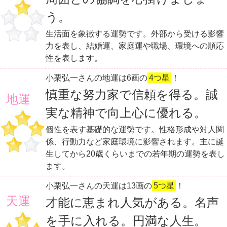
う。
生活面を象徴する運勢です。外部から受ける影響
力を表し、結婚運、家庭運や職場、環境への順応
性を表します。
小栗弘一さんの地運は6画の
4つ星
！
慎重な努力家で信頼を得る。誠
地運
実な精神で向上心に優れる。
個性を表す基礎的な運勢です。性格形成や対人関
係、行動力など家庭環境に影響されます。主に誕
生してから20歳くらいまでの若年期の運勢を表し
ます。
小栗弘一さんの天運は13画の
5つ星
！
天運
才能に恵まれ人気がある。名声
を手に入れる。円満な人生。