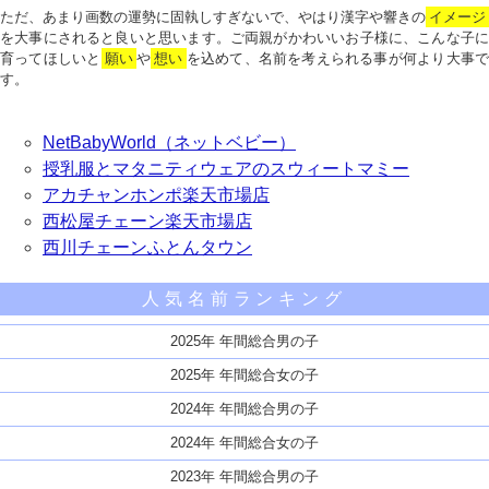
ただ、あまり画数の運勢に固執しすぎないで、やはり漢字や響きの
イメージ
を大事にされると良いと思います。ご両親がかわいいお子様に、こんな子に
育ってほしいと
願い
や
想い
を込めて、名前を考えられる事が何より大事で
す。
NetBabyWorld（ネットベビー）
授乳服とマタニティウェアのスウィートマミー
アカチャンホンポ楽天市場店
西松屋チェーン楽天市場店
西川チェーンふとんタウン
人気名前ランキング
2025年 年間総合男の子
2025年 年間総合女の子
2024年 年間総合男の子
2024年 年間総合女の子
2023年 年間総合男の子