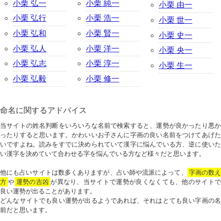
小栗 弘一
小栗 純一
小栗 由一
小栗 弘行
小栗 浩一
小栗 世一
小栗 弘和
小栗 賢一
小栗 史一
小栗 弘人
小栗 洋一
小栗 央一
小栗 弘志
小栗 淳一
小栗 生一
小栗 弘毅
小栗 修一
命名に関するアドバイス
当サイトの姓名判断をいろいろな名前で検索すると、運勢が良かったり悪か
ったりすると思います。かわいいお子さんに字画の良い名前をつけてあげた
いですよね。読みをすでに決められていて漢字に悩んでいる方、逆に使いた
い漢字を決めていて合わせる字を悩んでいる方など様々だと思います。
他にも占いサイトは数多くありますが、占い師や流派によって、
字画の数
方
や
運勢の吉凶
が異なり、当サイトで運勢が良くなくても、他のサイトで
良い運勢が出ることがあります。
どんなサイトでも良い運勢が出るようであれば、それはとても良い字画の名
前だと思います。