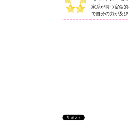
家系が持つ宿命的
で自分の力が及び