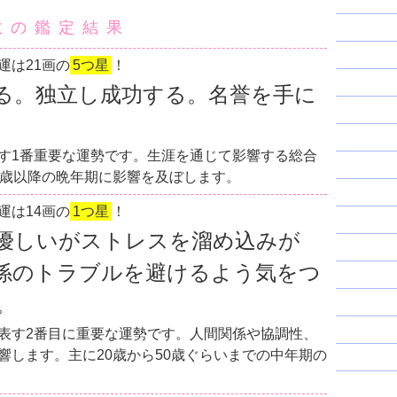
数の鑑定結果
運は21画の
5つ星
！
る。独立し成功する。名誉を手に
す1番重要な運勢です。生涯を通じて影響する総合
0歳以降の晩年期に影響を及ぼします。
運は14画の
1つ星
！
優しいがストレスを溜め込みが
係のトラブルを避けるよう気をつ
。
表す2番目に重要な運勢です。人間関係や協調性、
響します。主に20歳から50歳ぐらいまでの中年期の