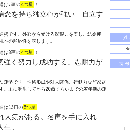
運は7画の
4つ星
！
信念を持ち独立心が強い。自立す
運勢です。外部から受ける影響力を表し、結婚運、
姓
境への順応性を表します。
全
運は8画の
4つ星
！
気強く努力し成功する。忍耐力が
携
な運勢です。性格形成や対人関係、行動力など家庭
す。主に誕生してから20歳くらいまでの若年期の運
運は13画の
5つ星
！
れ人気がある。名声を手に入れ
人生。