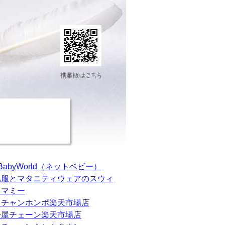
tBabyWorld（ネットベビー）
乳服とマタニティウェアのスウィ
トマミー
カチャンホンポ楽天市場店
松屋チェーン楽天市場店