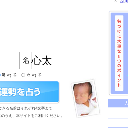
西
名づけに
命名に
できる名前はそれぞれ4文字まで
名前は
意のうえ、本サイトをご利用ください。
苗字と
姓名判