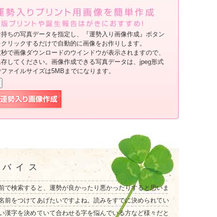
お持ちの写真データを指定し、『運勢入り画像作成』ボタン
をクリックするだけで自動的に画像をお作りします。
数秒で画像ダウンロードのウインドウが表示されますので、
保存してください。画像作成できる写真データは、jpeg形式
でファイルサイズは5MBまでになります。
ドバイス
前で検索すると、運勢が良かったり悪かったりすると思いま
名前をつけてあげたいですよね。読みをすでに決められてい
い漢字を決めていて合わせる字を悩んでいる方など様々だと