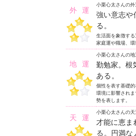
小栗心太さんの外
外運
強い意志や
る。
生活面を象徴する
家庭運や職場、環
小栗心太さんの地
地運
勤勉家。根
ある。
個性を表す基礎的
環境に影響されま
勢を表します。
小栗心太さんの天
天運
才能に恵ま
る。円満な