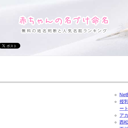
Ne
授
ー
ア
西