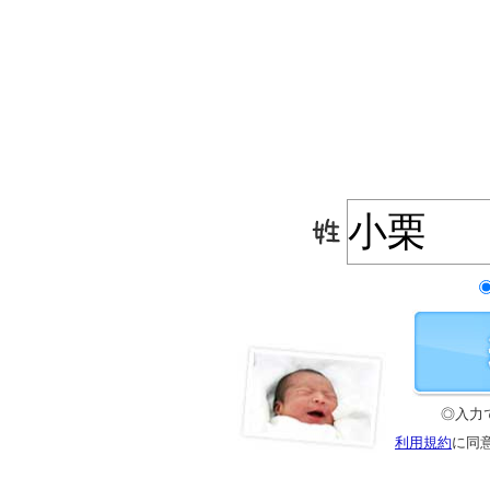
◎入力
利用規約
に同