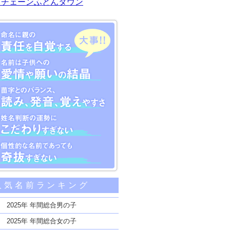
川チェーンふとんタウン
大事な5つのポイント
人気名前ランキング
親の責任を自覚する
子供への愛情や願いの結晶
2025年 年間総合男の子
のバランス、読み、発音、覚えやすさ
2025年 年間総合女の子
断の運勢にこだわりすぎない