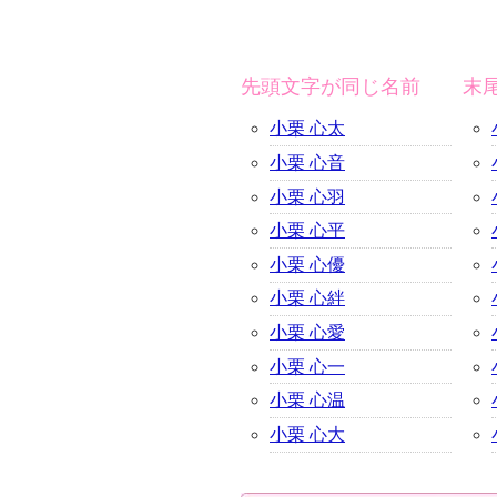
先頭文字が同じ名前
末
小栗 心太
小栗 心音
小栗 心羽
小栗 心平
小栗 心優
小栗 心絆
小栗 心愛
小栗 心一
小栗 心温
小栗 心大