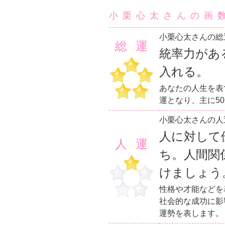
小栗心太さんの画
小栗心太さんの総
総運
統率力があ
入れる。
あなたの人生を表
運となり、主に5
小栗心太さんの人
人に対して
人運
ち。人間関
けましょう
性格や才能などを
社会的な成功に影
運勢を表します。