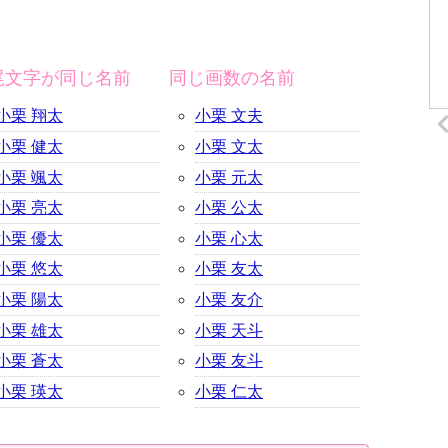
尾文字が同じ名前
同じ画数の名前
小栗 翔太
小栗 文夫
小栗 健太
小栗 文太
小栗 颯太
小栗 元太
小栗 亮太
小栗 公太
小栗 優太
小栗 心太
小栗 悠太
小栗 友太
小栗 陽太
小栗 友介
小栗 雄太
小栗 天斗
小栗 蒼太
小栗 友斗
小栗 瑛太
小栗 仁太