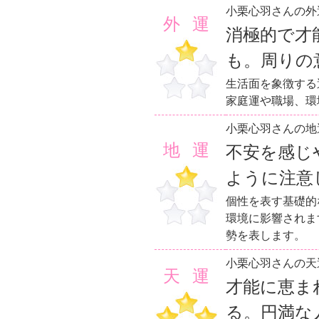
小栗心羽さんの外
外運
消極的で才
も。周りの
生活面を象徴する
家庭運や職場、環
小栗心羽さんの地
地運
不安を感じ
ように注意
個性を表す基礎的
環境に影響されま
勢を表します。
小栗心羽さんの天
天運
才能に恵ま
る。円満な