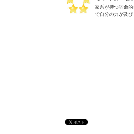
家系が持つ宿命的
で自分の力が及び