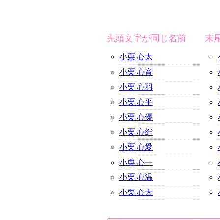
先頭文字が同じ名前
末
小栗 心太
小栗 心音
小栗 心羽
小栗 心平
小栗 心優
小栗 心絆
小栗 心愛
小栗 心一
小栗 心温
小栗 心大