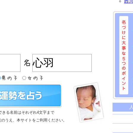
西
名づけに
命名に
できる名前はそれぞれ4文字まで
名前は
意のうえ、本サイトをご利用ください。
苗字と
姓名判