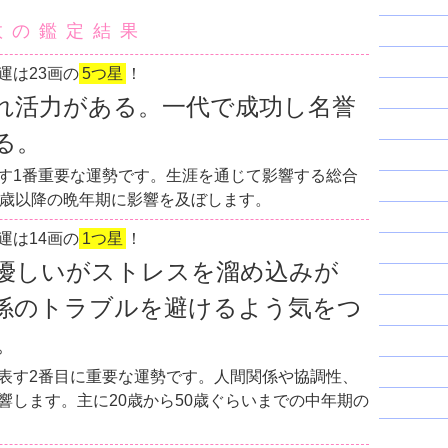
数の鑑定結果
運は23画の
5つ星
！
れ活力がある。一代で成功し名誉
る。
す1番重要な運勢です。生涯を通じて影響する総合
0歳以降の晩年期に影響を及ぼします。
運は14画の
1つ星
！
優しいがストレスを溜め込みが
係のトラブルを避けるよう気をつ
。
表す2番目に重要な運勢です。人間関係や協調性、
響します。主に20歳から50歳ぐらいまでの中年期の