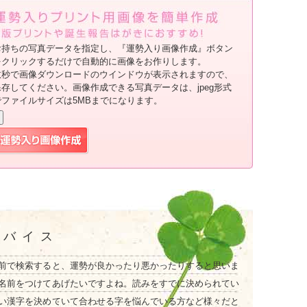
お持ちの写真データを指定し、『運勢入り画像作成』ボタン
をクリックするだけで自動的に画像をお作りします。
数秒で画像ダウンロードのウインドウが表示されますので、
保存してください。画像作成できる写真データは、jpeg形式
でファイルサイズは5MBまでになります。
ドバイス
前で検索すると、運勢が良かったり悪かったりすると思いま
名前をつけてあげたいですよね。読みをすでに決められてい
い漢字を決めていて合わせる字を悩んでいる方など様々だと