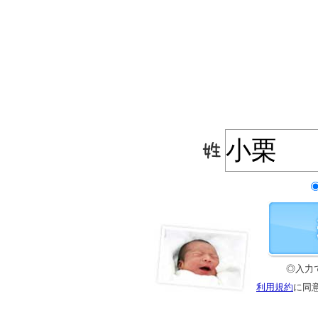
◎入力
利用規約
に同