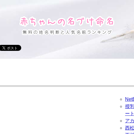
Ne
授
ー
ア
西