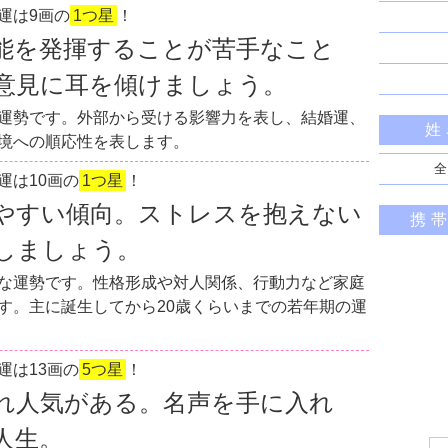
運は9画の
1つ星
！
能を発揮することが苦手なこと
意見に耳を傾けましょう。
運勢です。外部から受ける影響力を表し、結婚運、
姓
境への順応性を表します。
全
運は10画の
1つ星
！
やすい傾向。ストレスを抱えない
携
しましょう。
な運勢です。性格形成や対人関係、行動力など家庭
す。主に誕生してから20歳くらいまでの若年期の運
運は13画の
5つ星
！
れ人気がある。名声を手に入れ
人生。