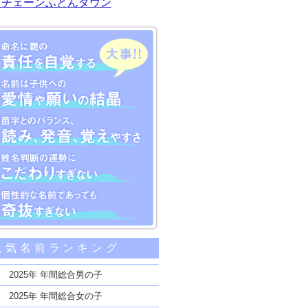
川チェーンふとんタウン
大事な5つのポイント
人気名前ランキング
親の責任を自覚する
子供への愛情や願いの結晶
2025年 年間総合男の子
のバランス、読み、発音、覚えやすさ
2025年 年間総合女の子
断の運勢にこだわりすぎない