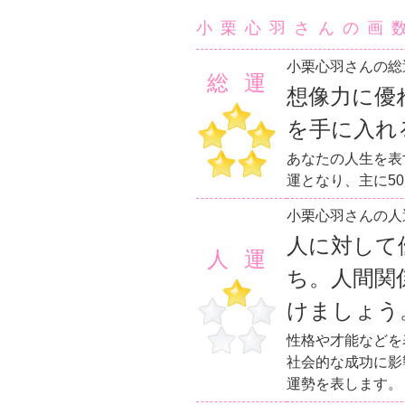
小栗心羽さんの画
小栗心羽さんの総
総運
想像力に優
を手に入れ
あなたの人生を表
運となり、主に5
小栗心羽さんの人
人に対して
人運
ち。人間関
けましょう
性格や才能などを
社会的な成功に影
運勢を表します。