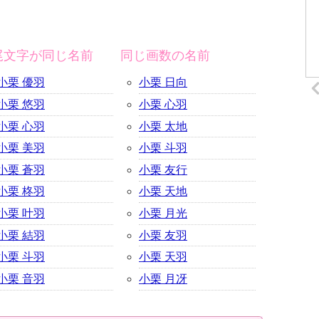
尾文字が同じ名前
同じ画数の名前
小栗 優羽
小栗 日向
小栗 悠羽
小栗 心羽
小栗 心羽
小栗 太地
小栗 美羽
小栗 斗羽
小栗 蒼羽
小栗 友行
小栗 柊羽
小栗 天地
小栗 叶羽
小栗 月光
小栗 結羽
小栗 友羽
小栗 斗羽
小栗 天羽
小栗 音羽
小栗 月冴