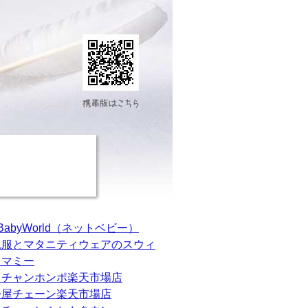
tBabyWorld（ネットベビー）
乳服とマタニティウェアのスウィ
トマミー
カチャンホンポ楽天市場店
松屋チェーン楽天市場店