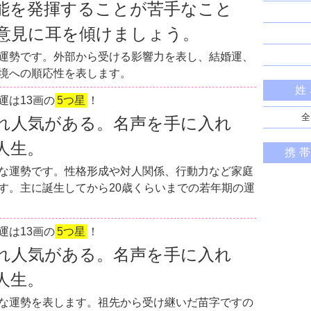
能を発揮することが苦手なこと
意見に耳を傾けましょう。
運勢です。外部から受ける影響力を表し、結婚運、
境への順応性を表します。
姓
運は13画の
5つ星
！
全
れ人気がある。名声を手に入れ
人生。
携
な運勢です。性格形成や対人関係、行動力など家庭
す。主に誕生してから20歳くらいまでの若年期の運
運は13画の
5つ星
！
れ人気がある。名声を手に入れ
人生。
な運勢を表します。祖先から受け継いだ苗字ですの