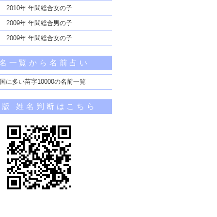
2010年 年間総合女の子
2009年 年間総合男の子
2009年 年間総合女の子
名一覧から名前占い
国に多い苗字10000の名前一覧
帯版 姓名判断はこちら