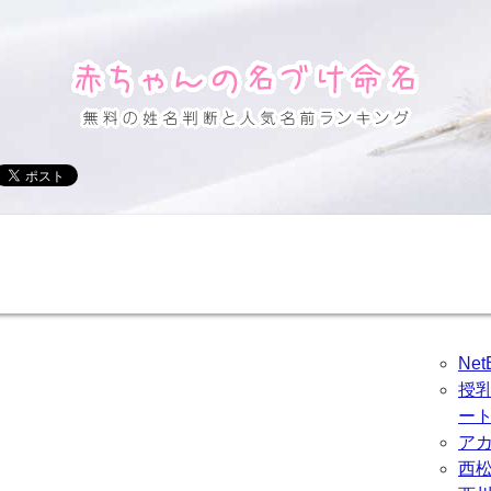
Ne
授
ー
ア
西