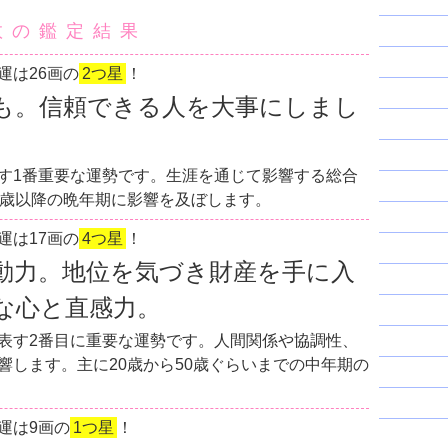
数の鑑定結果
運は26画の
2つ星
！
も。信頼できる人を大事にしまし
す1番重要な運勢です。生涯を通じて影響する総合
0歳以降の晩年期に影響を及ぼします。
運は17画の
4つ星
！
動力。地位を気づき財産を手に入
な心と直感力。
表す2番目に重要な運勢です。人間関係や協調性、
響します。主に20歳から50歳ぐらいまでの中年期の
運は9画の
1つ星
！