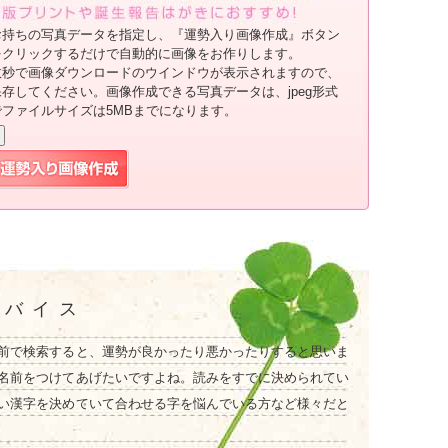
お持ちの写真データを指定し、『運勢入り画像作成』ボタン
をクリックするだけで自動的に画像をお作りします。
数秒で画像ダウンロードのウインドウが表示されますので、
保存してください。画像作成できる写真データは、jpeg形式
でファイルサイズは5MBまでになります。
ドバイス
前で検索すると、運勢が良かったり悪かったりすると思いま
名前をつけてあげたいですよね。読みをすでに決められてい
い漢字を決めていて合わせる字を悩んでいる方など様々だと