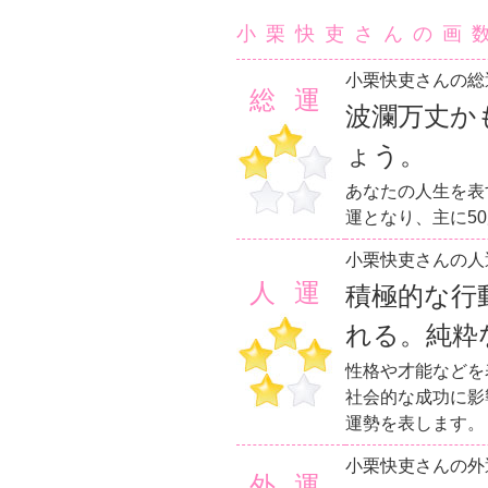
小栗快吏さんの画
小栗快吏さんの総
総運
波瀾万丈か
ょう。
あなたの人生を表
運となり、主に5
小栗快吏さんの人
人運
積極的な行
れる。純粋
性格や才能などを
社会的な成功に影
運勢を表します。
小栗快吏さんの外
外運