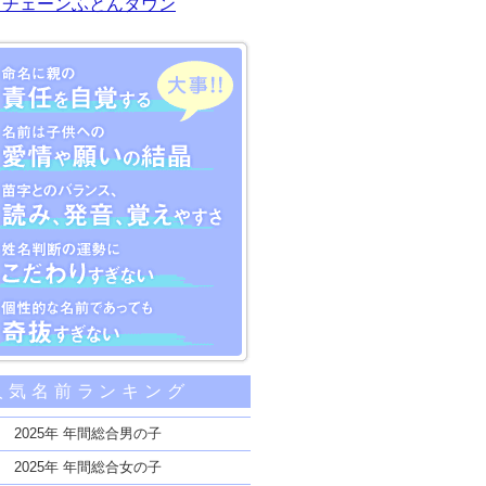
川チェーンふとんタウン
大事な5つのポイント
人気名前ランキング
親の責任を自覚する
子供への愛情や願いの結晶
2025年 年間総合男の子
のバランス、読み、発音、覚えやすさ
2025年 年間総合女の子
断の運勢にこだわりすぎない