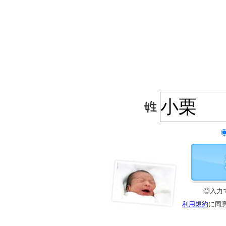
◎入力
利用規約
に同