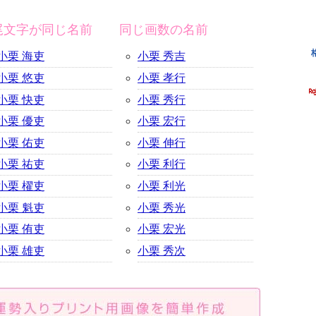
尾文字が同じ名前
同じ画数の名前
小栗 海吏
小栗 秀吉
小栗 悠吏
小栗 孝行
小栗 快吏
小栗 秀行
小栗 優吏
小栗 宏行
小栗 佑吏
小栗 伸行
小栗 祐吏
小栗 利行
小栗 櫂吏
小栗 利光
小栗 魁吏
小栗 秀光
小栗 侑吏
小栗 宏光
小栗 雄吏
小栗 秀次