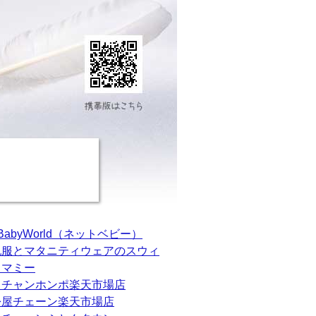
tBabyWorld（ネットベビー）
乳服とマタニティウェアのスウィ
トマミー
カチャンホンポ楽天市場店
松屋チェーン楽天市場店