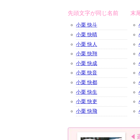
先頭文字が同じ名前
末
小栗 快斗
小栗 快晴
小栗 快人
小栗 快翔
小栗 快成
小栗 快音
小栗 快都
小栗 快生
小栗 快吏
小栗 快飛