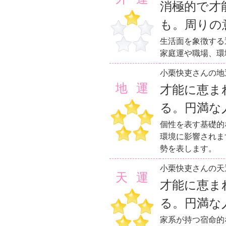
消極的で才
も。周りの
生活面を象徴する
家庭運や職場、環
小栗快吏さんの地
地運
才能に恵ま
る。円満な
個性を表す基礎的
環境に影響されま
勢を表します。
小栗快吏さんの天
天運
才能に恵ま
る。円満な
家系が持つ宿命的