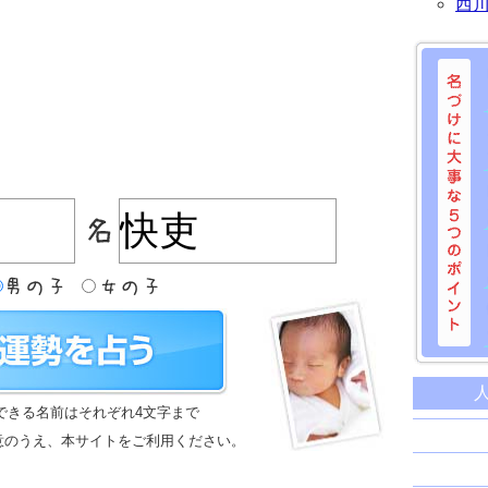
西
名づけに
命名に
できる名前はそれぞれ4文字まで
名前は
意のうえ、本サイトをご利用ください。
苗字と
姓名判