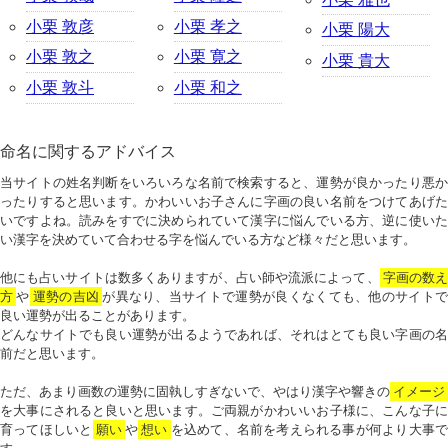
小栗 敦彦
小栗 孝之
小栗 陽大
小栗 敦之
小栗 寛之
小栗 貴大
小栗 敦斗
小栗 和之
命名に関するアドバイス
当サイトの姓名判断をいろいろな名前で検索すると、運勢が良かったり悪か
ったりすると思います。かわいいお子さんに字画の良い名前をつけてあげた
いですよね。読みをすでに決められていて漢字に悩んでいる方、逆に使いた
い漢字を決めていて合わせる字を悩んでいる方など様々だと思います。
他にも占いサイトは数多くありますが、占い師や流派によって、
字画の数
方
や
運勢の吉凶
が異なり、当サイトで運勢が良くなくても、他のサイトで
良い運勢が出ることがあります。
どんなサイトでも良い運勢が出るようであれば、それはとても良い字画の名
前だと思います。
ただ、あまり画数の運勢に固執しすぎないで、やはり漢字や響きの
イメージ
を大事にされると良いと思います。ご両親がかわいいお子様に、こんな子に
育ってほしいと
願い
や
想い
を込めて、名前を考えられる事が何より大事で