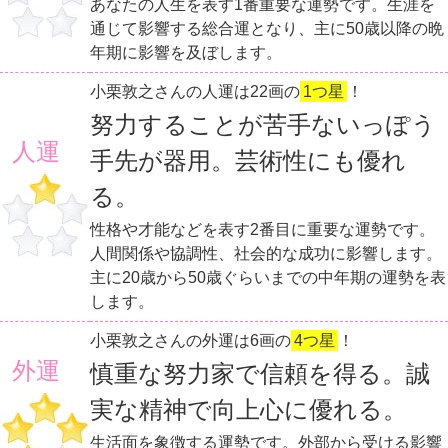
あなたの人生を表す1番重要な運勢です。生涯を
通じて影響する総合運となり、主に50歳以降の晩
年期に影響を及ぼします。
小栗敦之さんの人運は22画の
1つ星
！
努力することが苦手ないっぽう
人運
手先が器用。芸術性にも優れ
る。
性格や才能などを表す2番目に重要な運勢です。
人間関係や協調性、社会的な成功に影響します。
主に20歳から50歳ぐらいまでの中年期の運勢を表
します。
小栗敦之さんの外運は6画の
4つ星
！
外運
慎重な努力家で信頼を得る。誠
実な精神で向上心に優れる。
生活面を象徴する運勢です。外部から受ける影響