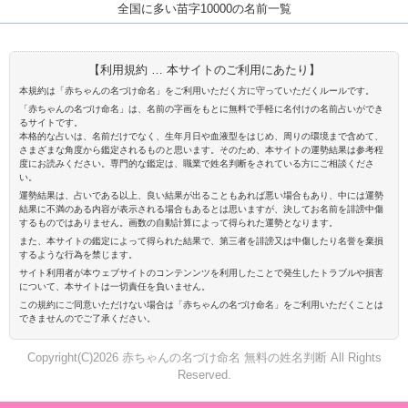
全国に多い苗字10000の名前一覧
【利用規約 … 本サイトのご利用にあたり】
本規約は「赤ちゃんの名づけ命名」をご利用いただく方に守っていただくルールです。
「赤ちゃんの名づけ命名」は、名前の字画をもとに無料で手軽に名付けの名前占いができ
るサイトです。
本格的な占いは、名前だけでなく、生年月日や血液型をはじめ、周りの環境まで含めて、
さまざまな角度から鑑定されるものと思います。そのため、本サイトの運勢結果は参考程
度にお読みください。専門的な鑑定は、職業で姓名判断をされている方にご相談くださ
い。
運勢結果は、占いである以上、良い結果が出ることもあれば悪い場合もあり、中には運勢
結果に不満のある内容が表示される場合もあるとは思いますが、決してお名前を誹謗中傷
するものではありません。画数の自動計算によって得られた運勢となります。
また、本サイトの鑑定によって得られた結果で、第三者を誹謗又は中傷したり名誉を棄損
するような行為を禁じます。
サイト利用者が本ウェブサイトのコンテンンツを利用したことで発生したトラブルや損害
について、本サイトは一切責任を負いません。
この規約にご同意いただけない場合は「赤ちゃんの名づけ命名」をご利用いただくことは
できませんのでご了承ください。
Copyright(C)2026 赤ちゃんの名づけ命名 無料の姓名判断 All Rights
Reserved.