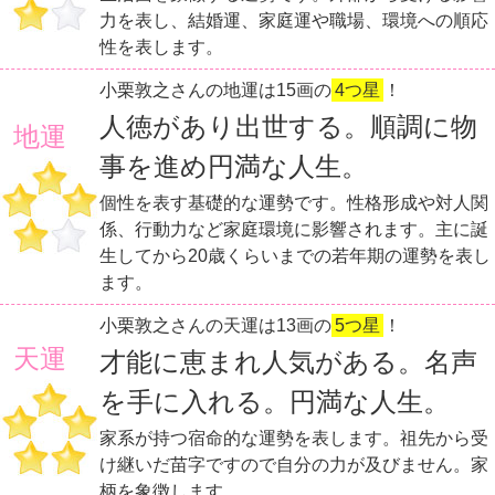
力を表し、結婚運、家庭運や職場、環境への順応
性を表します。
小栗敦之さんの地運は15画の
4つ星
！
人徳があり出世する。順調に物
地運
事を進め円満な人生。
個性を表す基礎的な運勢です。性格形成や対人関
係、行動力など家庭環境に影響されます。主に誕
生してから20歳くらいまでの若年期の運勢を表し
ます。
小栗敦之さんの天運は13画の
5つ星
！
天運
才能に恵まれ人気がある。名声
を手に入れる。円満な人生。
家系が持つ宿命的な運勢を表します。祖先から受
け継いだ苗字ですので自分の力が及びません。家
柄を象徴します。