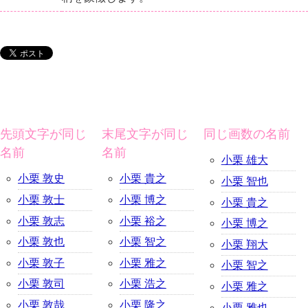
先頭文字が同じ
末尾文字が同じ
同じ画数の名前
名前
名前
小栗 雄大
小栗 敦史
小栗 貴之
小栗 智也
小栗 敦士
小栗 博之
小栗 貴之
小栗 敦志
小栗 裕之
小栗 博之
小栗 敦也
小栗 智之
小栗 翔大
小栗 敦子
小栗 雅之
小栗 智之
小栗 敦司
小栗 浩之
小栗 雅之
小栗 敦哉
小栗 隆之
小栗 雅也