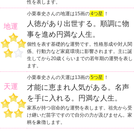
性を表します。
小栗泰史さんの地運は15画の
4つ星
！
人徳があり出世する。順調に物
地運
事を進め円満な人生。
個性を表す基礎的な運勢です。性格形成や対人関
係、行動力など家庭環境に影響されます。主に誕
生してから20歳くらいまでの若年期の運勢を表し
ます。
小栗泰史さんの天運は13画の
5つ星
！
天運
才能に恵まれ人気がある。名声
を手に入れる。円満な人生。
家系が持つ宿命的な運勢を表します。祖先から受
け継いだ苗字ですので自分の力が及びません。家
柄を象徴します。