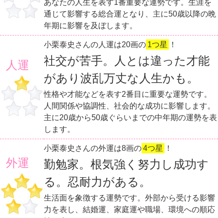
あなたの人生を表す1番重要な運勢です。生涯を
通じて影響する総合運となり、主に50歳以降の晩
年期に影響を及ぼします。
小栗泰史さんの人運は20画の
1つ星
！
社交が苦手。人とは違った才能
人運
があり波乱万丈な人生かも。
性格や才能などを表す2番目に重要な運勢です。
人間関係や協調性、社会的な成功に影響します。
主に20歳から50歳ぐらいまでの中年期の運勢を表
します。
小栗泰史さんの外運は8画の
4つ星
！
外運
勤勉家。根気強く努力し成功す
る。忍耐力がある。
生活面を象徴する運勢です。外部から受ける影響
力を表し、結婚運、家庭運や職場、環境への順応