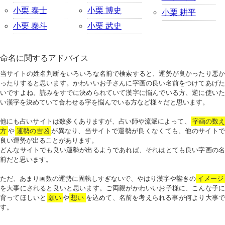
小栗 泰士
小栗 博史
小栗 耕平
小栗 泰斗
小栗 武史
命名に関するアドバイス
当サイトの姓名判断をいろいろな名前で検索すると、運勢が良かったり悪か
ったりすると思います。かわいいお子さんに字画の良い名前をつけてあげた
いですよね。読みをすでに決められていて漢字に悩んでいる方、逆に使いた
い漢字を決めていて合わせる字を悩んでいる方など様々だと思います。
他にも占いサイトは数多くありますが、占い師や流派によって、
字画の数
方
や
運勢の吉凶
が異なり、当サイトで運勢が良くなくても、他のサイトで
良い運勢が出ることがあります。
どんなサイトでも良い運勢が出るようであれば、それはとても良い字画の名
前だと思います。
ただ、あまり画数の運勢に固執しすぎないで、やはり漢字や響きの
イメージ
を大事にされると良いと思います。ご両親がかわいいお子様に、こんな子に
育ってほしいと
願い
や
想い
を込めて、名前を考えられる事が何より大事で
す。