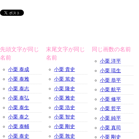
先頭文字が同じ
末尾文字が同じ
同じ画数の名前
名前
名前
小栗 洋平
小栗 泰成
小栗 貴史
小栗 琉生
小栗 泰雅
小栗 篤史
小栗 恭平
小栗 泰志
小栗 隆史
小栗 航平
小栗 泰弘
小栗 雅史
小栗 修平
小栗 泰生
小栗 浩史
小栗 哲平
小栗 泰之
小栗 智史
小栗 純平
小栗 泰輔
小栗 剛史
小栗 真司
小栗 泰史
小栗 敦史
小栗 剛史